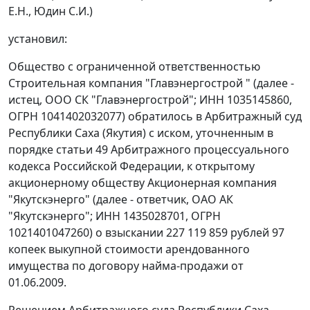
Е.Н., Юдин С.И.)
установил:
Общество с ограниченной ответственностью
Строительная компания "Главэнергострой " (далее -
истец, ООО СК "Главэнергострой"; ИНН 1035145860,
ОГРН 1041402032077) обратилось в Арбитражный суд
Республики Саха (Якутия) с иском, уточненным в
порядке
статьи 49
Арбитражного процессуального
кодекса Российской Федерации, к открытому
акционерному обществу Акционерная компания
"Якутскэнерго" (далее - ответчик, ОАО АК
"Якутскэнерго"; ИНН 1435028701, ОГРН
1021401047260) о взыскании 227 119 859 рублей 97
копеек выкупной стоимости арендованного
имущества по договору найма-продажи от
01.06.2009.
Решением Арбитражного суда Республики Саха