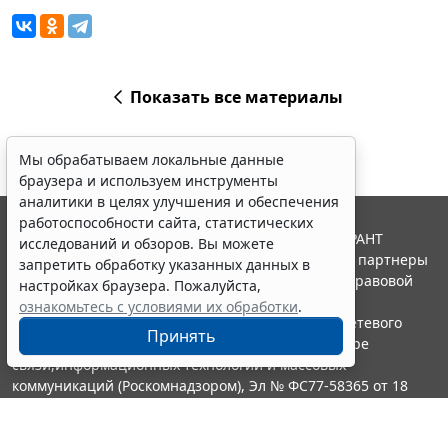
Показать все материалы
Мы обрабатываем локальные данные
браузера и используем инструменты
аналитики в целях улучшения и обеспечения
работоспособности сайта, статистических
© ООО "НПП "ГАРАНТ-СЕРВИС", 2026. Система ГАРАНТ
исследований и обзоров. Вы можете
выпускается с 1990 года. Компания "Гарант" и ее партнеры
запретить обработку указанных данных в
являются участниками Российской ассоциации правовой
настройках браузера. Пожалуйста,
информации ГАРАНТ.
ознакомьтесь с условиями их обработки
.
Портал ГАРАНТ.РУ зарегистрирован в качестве сетевого
Принять
издания Федеральной службой по надзору в сфере
связи,информационных технологий и массовых
коммуникаций (Роскомнадзором), Эл № ФС77-58365 от 18
июня 2014 года.
16+