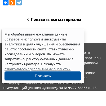
Показать все материалы
Мы обрабатываем локальные данные
браузера и используем инструменты
аналитики в целях улучшения и обеспечения
работоспособности сайта, статистических
© ООО "НПП "ГАРАНТ-СЕРВИС", 2026. Система ГАРАНТ
исследований и обзоров. Вы можете
выпускается с 1990 года. Компания "Гарант" и ее партнеры
запретить обработку указанных данных в
являются участниками Российской ассоциации правовой
настройках браузера. Пожалуйста,
информации ГАРАНТ.
ознакомьтесь с условиями их обработки
.
Портал ГАРАНТ.РУ зарегистрирован в качестве сетевого
Принять
издания Федеральной службой по надзору в сфере
связи,информационных технологий и массовых
коммуникаций (Роскомнадзором), Эл № ФС77-58365 от 18
июня 2014 года.
16+