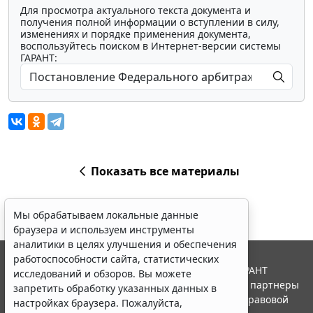
Для просмотра актуального текста документа и
получения полной информации о вступлении в силу,
изменениях и порядке применения документа,
воспользуйтесь поиском в Интернет-версии системы
ГАРАНТ:
Показать все материалы
Мы обрабатываем локальные данные
браузера и используем инструменты
аналитики в целях улучшения и обеспечения
работоспособности сайта, статистических
© ООО "НПП "ГАРАНТ-СЕРВИС", 2026. Система ГАРАНТ
исследований и обзоров. Вы можете
выпускается с 1990 года. Компания "Гарант" и ее партнеры
запретить обработку указанных данных в
являются участниками Российской ассоциации правовой
настройках браузера. Пожалуйста,