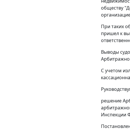
недвижимост
обществу "Д
организацие
При таких о
пришел к вы
ответственн
Выводы судо
Арбитражног
С учетом из
кассационна
Руководству
решение Арб
арбитражног
Инспекции Ф
Постановлен