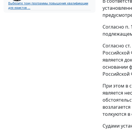
В соответств
Выберите тему программы повышения квалификации
установленн
для юристов ...
предусмотре
Согласно п.
подлежащему
Согласно ст.
Российской 
является до
основании ф
Российской Ф
При этом в 
является не
обстоятельс
возлагается
толкуются в 
Судами уста