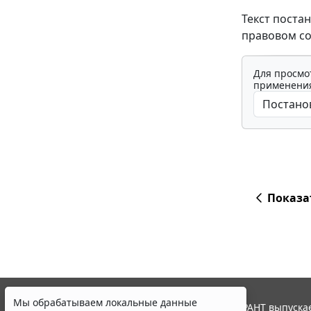
Текст поста
правовом со
Для просмо
применения
Показа
Мы обрабатываем локальные данные
© ООО "НПП "ГАРАНТ-СЕРВИС", 2026. Система ГАРАНТ выпускае