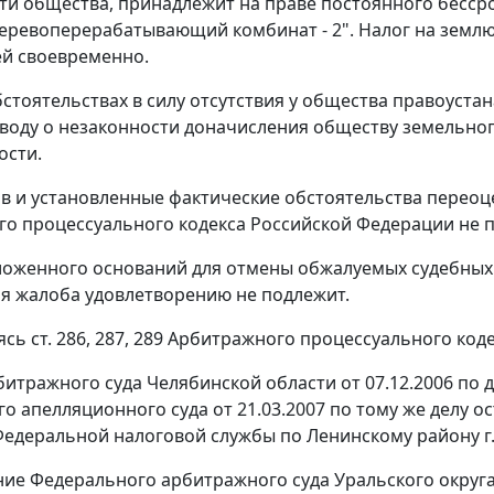
и общества, принадлежит на праве постоянного бесс
еревоперерабатывающий комбинат - 2". Налог на землю з
й своевременно.
бстоятельствах в силу отсутствия у общества правоуст
воду о незаконности доначисления обществу земельного
ости.
в и установленные фактические обстоятельства переоце
о процессуального кодекса Российской Федерации не п
ложенного оснований для отмены обжалуемых судебных а
я жалоба удовлетворению не подлежит.
ясь ст. 286, 287, 289 Арбитражного процессуального код
итражного суда Челябинской области от 07.12.2006 по 
о апелляционного суда от 21.03.2007 по тому же делу о
едеральной налоговой службы по Ленинскому району г. 
ие Федерального арбитражного суда Уральского округа от