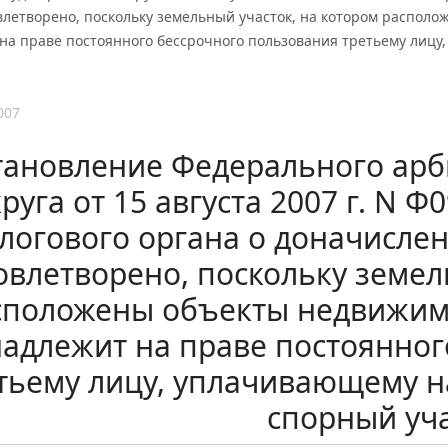
овлетворено, поскольку земельный участок, на котором распо
на праве постоянного бессрочного пользования третьему лицу
007
тановление Федерального арб
руга от 15 августа 2007 г. N 
логового органа о доначисле
овлетворено, поскольку земел
сположены объекты недвижим
адлежит на праве постоянног
тьему лицу, уплачивающему н
спорный уч