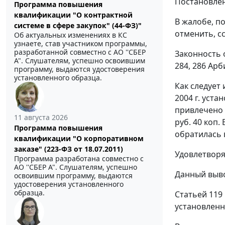
Постановлен
Программа повышения
квалификации "О контрактной
В жалобе, п
системе в сфере закупок" (44-ФЗ)"
отменить, с
Об актуальных изменениях в КС
узнаете, став участником программы,
разработанной совместно с АО ''СБЕР
Законность 
А". Слушателям, успешно освоившим
284, 286 Ар
программу, выдаются удостоверения
установленного образца.
Как следует
2004 г. уст
привлечено 
11 августа 2026
руб. 40 коп
Программа повышения
обратилась в
квалификации "О корпоративном
заказе" (223-ФЗ от 18.07.2011)
Удовлетворя
Программа разработана совместно с
АО ''СБЕР А". Слушателям, успешно
Данный выво
освоившим программу, выдаются
удостоверения установленного
образца.
Статьей 119
установленн