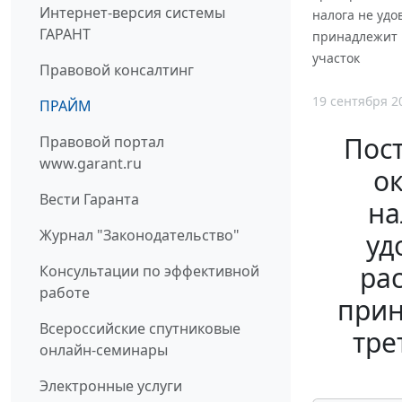
Интернет-версия системы
налога не уд
ГАРАНТ
принадлежит 
участок
Правовой консалтинг
19 сентября 2
ПРАЙМ
Пос
Правовой портал
www.garant.ru
ок
Вести Гаранта
на
Журнал "Законодательство"
уд
ра
Консультации по эффективной
работе
прин
Всероссийские спутниковые
тре
онлайн-семинары
Электронные услуги