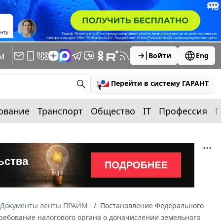
м
Войти
Eng
Перейти в систему ГАРАНТ
ование
Транспорт
Общество
IT
Профессия
П
Документы ленты ПРАЙМ
Постановление Федерального
 Требование налогового органа о доначислении земельного