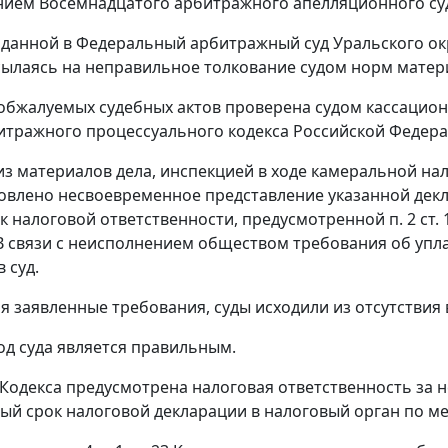
ием Восемнадцатого арбитражного апелляционного суда
оданной в Федеральный арбитражный суд Уральского окр
сылаясь на неправильное толкование судом норм матер
обжалуемых судебных актов проверена судом кассационн
битражного процессуального кодекса Российской Федера
 из материалов дела, инспекцией в ходе камеральной н
ановлено несвоевременное представление указанной дек
к налоговой ответственности, предусмотренной п. 2 ст. 
. В связи с неисполнением обществом требования об уп
 суд.
я заявленные требования, суды исходили из отсутстви
д суда является правильным.
 Кодекса предусмотрена налоговая ответственность за
ый срок налоговой декларации в налоговый орган по мес