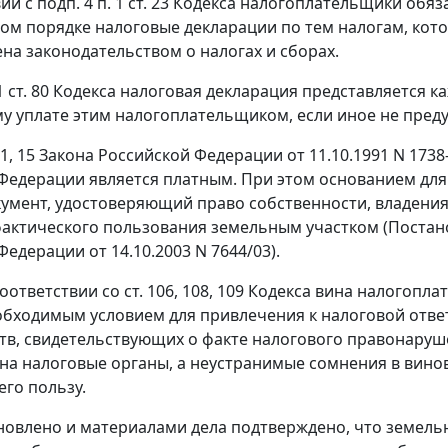
ии с подп. 4 п. 1 ст. 23 Кодекса налогоплательщики обя
ом порядке налоговые декларации по тем налогам, кото
на законодательством о налогах и сборах.
 1 ст. 80 Кодекса налоговая декларация представляется
 уплате этим налогоплательщиком, если иное не преду
 1, 15 Закона Российской Федерации от 11.10.1991 N 173
Федерации является платным. При этом основанием для
кумент, удостоверяющий право собственности, владения
актического пользования земельным участком (Поста
едерации от 14.10.2003 N 7644/03).
соответствии со ст. 106, 108, 109 Кодекса вина налого
обходимым условием для привлечения к налоговой отве
тв, свидетельствующих о факте налогового правонаруш
 на налоговые органы, а неустранимые сомнения в вино
его пользу.
новлено и материалами дела подтверждено, что земель