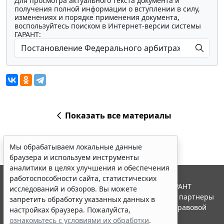
Для просмотра актуального текста документа и
получения полной информации о вступлении в силу,
изменениях и порядке применения документа,
воспользуйтесь поиском в Интернет-версии системы
ГАРАНТ:
Показать все материалы
Мы обрабатываем локальные данные
браузера и используем инструменты
аналитики в целях улучшения и обеспечения
работоспособности сайта, статистических
© ООО "НПП "ГАРАНТ-СЕРВИС", 2026. Система ГАРАНТ
исследований и обзоров. Вы можете
выпускается с 1990 года. Компания "Гарант" и ее партнеры
запретить обработку указанных данных в
являются участниками Российской ассоциации правовой
настройках браузера. Пожалуйста,
информации ГАРАНТ.
ознакомьтесь с условиями их обработки
.