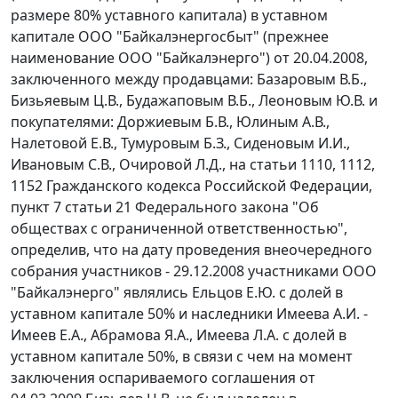
размере 80% уставного капитала) в уставном
капитале ООО "Байкалэнергосбыт" (прежнее
наименование ООО "Байкалэнерго") от 20.04.2008,
заключенного между продавцами: Базаровым В.Б.,
Бизьяевым Ц.В., Будажаповым В.Б., Леоновым Ю.В. и
покупателями: Доржиевым Б.В., Юлиным А.В.,
Налетовой Е.В., Тумуровым Б.З., Сиденовым И.И.,
Ивановым С.В., Очировой Л.Д., на статьи 1110, 1112,
1152 Гражданского кодекса Российской Федерации,
пункт 7 статьи 21 Федерального закона "Об
обществах с ограниченной ответственностью",
определив, что на дату проведения внеочередного
собрания участников - 29.12.2008 участниками ООО
"Байкалэнерго" являлись Ельцов Е.Ю. с долей в
уставном капитале 50% и наследники Имеева А.И. -
Имеев Е.А., Абрамова Я.А., Имеева Л.А. с долей в
уставном капитале 50%, в связи с чем на момент
заключения оспариваемого соглашения от