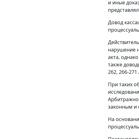
и иные дока
представлял
Довод касс
процессуаль
Действитель
нарушение н
акта, однак
также довод
262
,
266-271
При таких о
исследовани
Арбитражног
законным и 
На основани
процессуаль
Постановлен