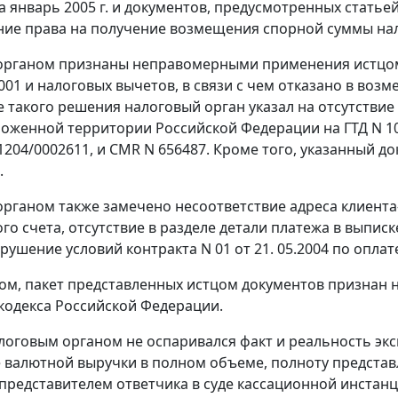
а январь 2005 г. и документов, предусмотренных
статьей
ие права на получение возмещения спорной суммы нал
рганом признаны неправомерными применения истцом ну
.2001 и налоговых вычетов, в связи с чем отказано в во
 такого решения налоговый орган указал на отсутствие
оженной территории Российской Федерации на ГТД N 104
1204/0002611, и CMR N 656487. Кроме того, указанный д
.
рганом также замечено несоответствие адреса клиента-
го счета, отсутствие в разделе детали платежа в выписк
рушение условий контракта N 01 от 21. 05.2004 по оплат
ом, пакет представленных истцом документов признан
кодекса Российской Федерации.
логовым органом не оспаривался факт и реальность экс
 валютной выручки в полном объеме, полноту представ
представителем ответчика в суде кассационной инстанц