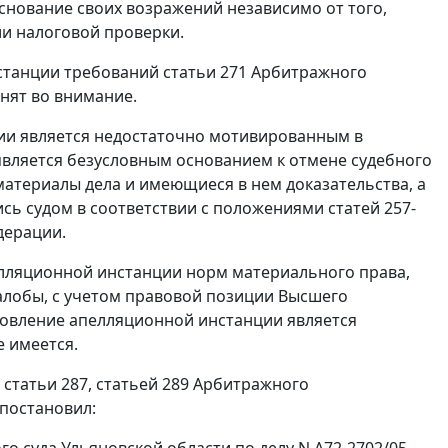
снование своих возражений независимо от того,
ии налоговой проверки.
станции требований
статьи 271
Арбитражного
нят во внимание.
ии является недостаточно мотивированным в
является безусловным основанием к отмене судебного
 материалы дела и имеющиеся в нем доказательства, а
сь судом в соответствии с положениями
статей 257-
дерации.
елляционной инстанции норм материального права,
алобы, с учетом правовой позиции Высшего
новление апелляционной инстанции является
 имеется.
 статьи 287
,
статьей 289
Арбитражного
 постановил:
о суда Ульяновской области по делу N А72-2702/05-