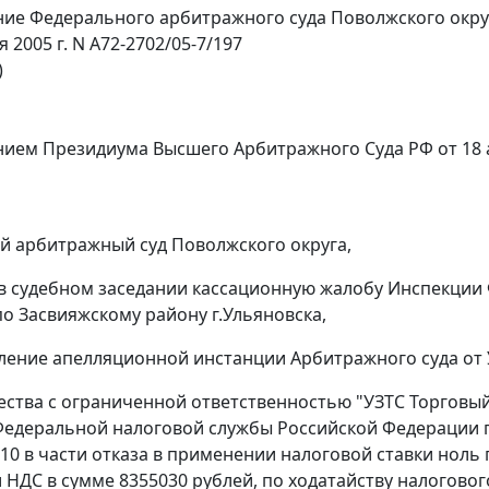
ие Федерального арбитражного суда Поволжского окру
я 2005 г. N А72-2702/05-7/197
)
нием
Президиума Высшего Арбитражного Суда РФ от 18 а
 арбитражный суд Поволжского округа,
в судебном заседании кассационную жалобу Инспекции
о Засвияжскому району г.Ульяновска,
ление апелляционной инстанции Арбитражного суда от У
ества с ограниченной ответственностью "УЗТС Торгов
едеральной налоговой службы Российской Федерации п
N 10 в части отказа в применении налоговой ставки ноль
НДС в сумме 8355030 рублей, по ходатайству налоговог