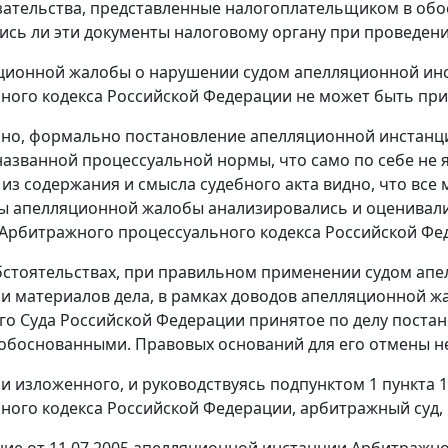
зательства, представленные налогоплательщиком в обо
ись ли эти документы налоговому органу при проведен
ационной жалобы о нарушении судом апелляционной ин
ного кодекса Российской Федерации не может быть при
но, формально постановление апелляционной инстанц
азванной процессуальной нормы, что само по себе не 
о из содержания и смысла судебного акта видно, что все
ы апелляционной жалобы анализировались и оценивали
Арбитражного процессуального кодекса Российской Фе
бстоятельствах, при правильном применении судом ап
и материалов дела, в рамках доводов апелляционной ж
о Суда Российской Федерации принятое по делу поста
обоснованными. Правовых оснований для его отмены не
и изложенного, и руководствуясь
подпунктом 1 пункта 1
ного кодекса Российской Федерации, арбитражный суд,
ие от 11.07.2005 апелляционной инстанции Арбитражног