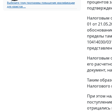
процентов з
Выберите тему программы повышения квалификации
для юристов ...
подтвержден
Налоговым о
01 от 21.05
обоснование
пределы там
10414030/03
представлен
Налоговым о
его расчетно
документ, на
Таким образ
Налогового 
При этом на
поступление
отрицались 