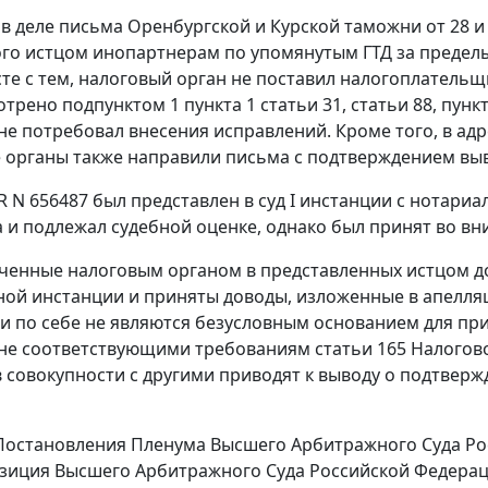
 деле письма Оренбургской и Курской таможни от 28 и 
го истцом инопартнерам по упомянутым ГТД за преде
сте с тем, налоговый орган не поставил налогоплатель
мотрено
подпунктом 1 пункта 1 статьи 31
,
статьи 88
,
пункт
не потребовал внесения исправлений. Кроме того, в адр
органы также направили письма с подтверждением выв
 N 656487 был представлен в суд I инстанции с нотар
 и подлежал судебной оценке, однако был принят во в
ченные налоговым органом в представленных истцом д
ой инстанции и приняты доводы, изложенные в апелля
и по себе не являются безусловным основанием для пр
 не соответствующими требованиям
статьи 165
Налогово
 совокупности с другими приводят к выводу о подтверж
остановления Пленума Высшего Арбитражного Суда Росс
зиция Высшего Арбитражного Суда Российской Федерац