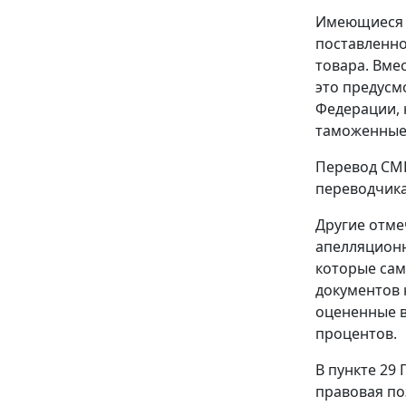
Имеющиеся в
поставленно
товара. Вме
это предус
Федерации, 
таможенные 
Перевод CMR
переводчика
Другие отме
апелляционн
которые сам
документов
оцененные в
процентов.
В
пункте 29
П
правовая по