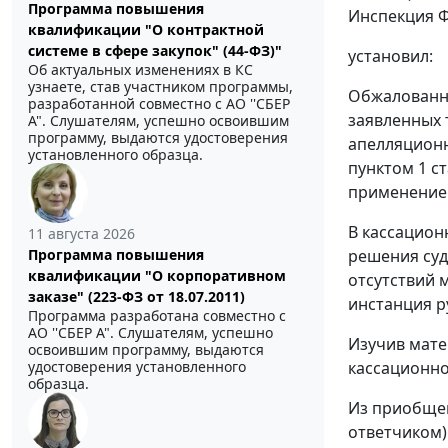
Программа повышения
Инспекция Ф
квалификации "О контрактной
системе в сфере закупок" (44-ФЗ)"
установил:
Об актуальных изменениях в КС
узнаете, став участником программы,
Обжалованны
разработанной совместно с АО ''СБЕР
заявленных 
А". Слушателям, успешно освоившим
программу, выдаются удостоверения
апелляционн
установленного образца.
пунктом 1 с
применение 
В кассацион
11 августа 2026
решения суд
Программа повышения
квалификации "О корпоративном
отсутствий 
заказе" (223-ФЗ от 18.07.2011)
инстанция р
Программа разработана совместно с
АО ''СБЕР А". Слушателям, успешно
Изучив мате
освоившим программу, выдаются
кассационно
удостоверения установленного
образца.
Из приобщен
ответчиком)