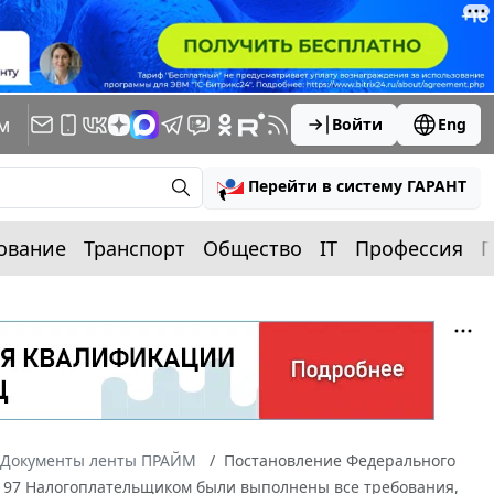
м
Войти
Eng
Перейти в систему ГАРАНТ
ование
Транспорт
Общество
IT
Профессия
П
Документы ленты ПРАЙМ
Постановление Федерального
-7/197 Налогоплательщиком были выполнены все требования,