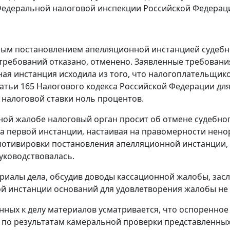
едеральной налоговой инспекции Российской Федерации
м постановлением апелляционной инстанцией судебное
требований отказано, отменено. Заявленные требовани
ая инстанция исходила из того, что налогоплательщик
татьи 165
Налогового кодекса Российской Федерации для
налоговой ставки ноль процентов.
ной жалобе налоговый орган просит об отмене судебног
а первой инстанции, настаивая на правомерности ненор
мотивировки постановления апелляционной инстанции,
уководствовалась.
риалы дела, обсудив доводы кассационной жалобы, засл
й инстанции оснований для удовлетворения жалобы не 
ных к делу материалов усматривается, что оспоренно
 по результатам камеральной проверки представленных