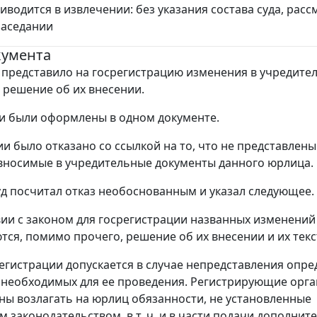
иводится в извлечении: без указания состава суда, рас
заседании
кумента
представило на госрегистрацию изменения в учредите
 решение об их внесении.
и были оформлены в одном документе.
ии было отказано со ссылкой на то, что не представлены
вносимые в учредительные документы данного юрлица.
д посчитал отказ необоснованным и указал следующее.
вии с законом для госрегистрации названных изменений
тся, помимо прочего, решение об их внесении и их текс
регистрации допускается в случае непредставления опр
 необходимых для ее проведения. Регистрирующие орга
ы возлагать на юрлиц обязанности, не установленные
 законодательством, в т. ч. и в части подачи дополнит