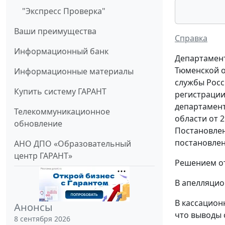
"Экспресс Проверка"
Ваши преимущества
Справка
Информационный банк
Департамент
Тюменской 
Информационные материалы
службы Росси
Купить систему ГАРАНТ
регистрации
департамен
Телекоммуникационное
области от 
обновление
Постановлен
постановлени
АНО ДПО «Образовательный
центр ГАРАНТ»
Решением от
В апелляцио
В кассацион
Анонсы
что выводы 
8 сентября 2026