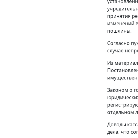
установленн
учредительн
принятия ре
изменений в
пошлины.
Согласно пу
случае непр
Из материал
Постановлен
имуществен
Законом о г
юридических
регистрирую
отдельном л
Доводы касс
дела, что с