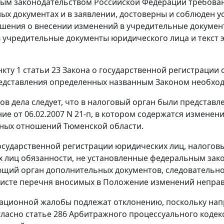
ым законодательством Российской Федерации требовани
ых документах и в заявлении, достоверны и соблюден
шения о внесении изменений в учредительные докумен
 учредительные документы юридического лица и текст э
нкту 1 статьи 23 Закона о государственной регистрации 
едставления определенных названным Законом необход
ов дела следует, что в налоговый орган были представ
ие от 06.02.2007 N 21-п, в котором содержатся измене
ных отношений Тюменской области.
осударственной регистрации юридических лиц, налогов
 лиц обязанности, не установленные федеральным закон
щий орган дополнительных документов, следовательно
исте перечня вносимых в Положение изменений непра
ационной жалобы подлежат отклонению, поскольку нап
огласно статье 286 Арбитражного процессуального коде