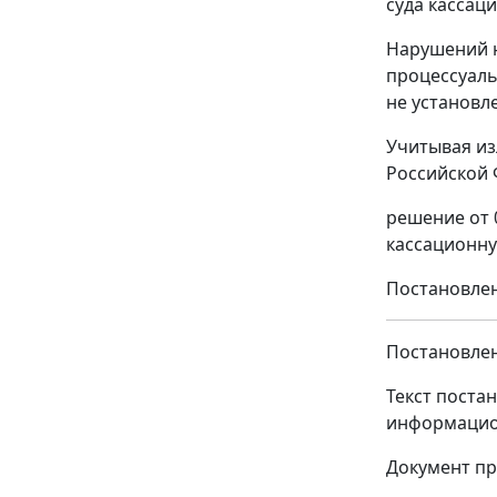
суда кассац
Нарушений н
процессуаль
не установл
Учитывая из
Российской 
решение от 
кассационну
Постановлен
Постановлен
Текст поста
информацио
Документ пр