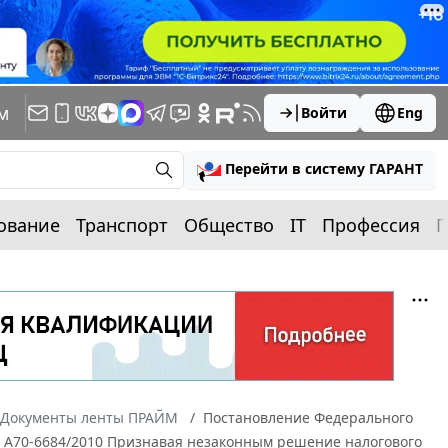
м
Войти
Eng
Перейти в систему ГАРАНТ
ование
Транспорт
Общество
IT
Профессия
П
Документы ленты ПРАЙМ
Постановление Федерального
у N А70-6684/2010 Признавая незаконным решение налогового