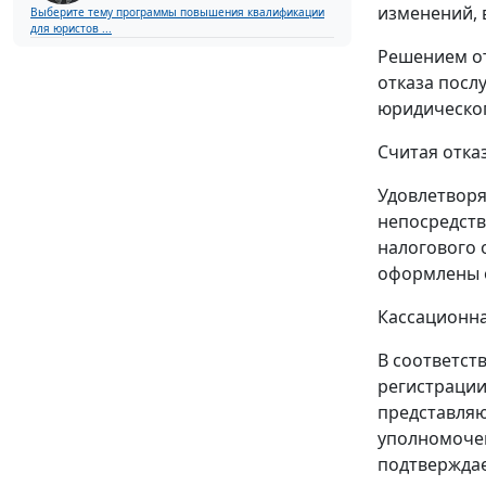
изменений, 
Выберите тему программы повышения квалификации
для юристов ...
Решением от
отказа посл
юридическог
Считая отка
Удовлетворя
непосредств
налогового 
оформлены о
Кассационна
В соответст
регистрации
представляю
уполномоче
подтверждае