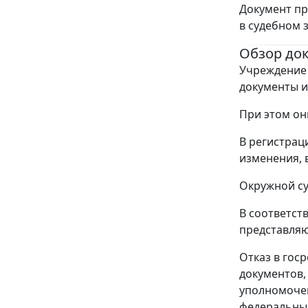
Документ пр
в судебном 
Обзор до
Учреждение 
документы и
При этом он
В регистрац
изменения, 
Окружной су
В соответст
представляю
Отказ в гос
документов,
уполномочен
федеральным