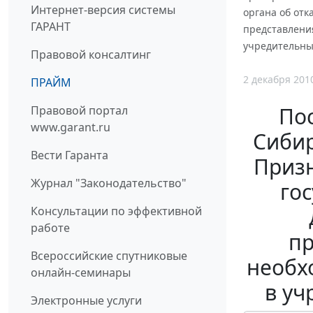
Интернет-версия системы
органа об отк
ГАРАНТ
представлени
учредительны
Правовой консалтинг
2 декабря 201
ПРАЙМ
По
Правовой портал
www.garant.ru
Сибир
Вести Гаранта
Призн
Журнал "Законодательство"
го
Консультации по эффективной
работе
пр
Всероссийские спутниковые
необх
онлайн-семинары
в уч
Электронные услуги