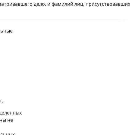
сматривавшего дело, и фамилий лиц, присутствовавших
льные
т.
еделенных
ны не
ельных