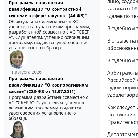
лице, содер
Программа повышения
закона от 0
квалификации "О контрактной
(далее по те
системе в сфере закупок" (44-ФЗ)"
Об актуальных изменениях в КС
узнаете, став участником программы,
В судебном 
разработанной совместно с АО ''СБЕР
А". Слушателям, успешно освоившим
В отзыве на
программу, выдаются удостоверения
обоснованны
установленного образца.
В судебном 
11 августа 2026
Арбитражный
Программа повышения
Российской 
квалификации "О корпоративном
судом норм 
заказе" (223-ФЗ от 18.07.2011)
удовлетвор
Программа разработана совместно с
АО ''СБЕР А". Слушателям, успешно
Как следует
освоившим программу, выдаются
удостоверения установленного
Положение 
образца.
Правительст
Департамент