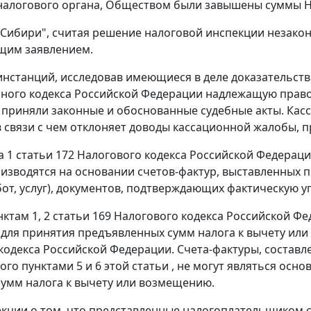
алогового органа, Обществом были завышены суммы НДС
Сибири", считая решение налоговой инспекции незако
ящим заявлением.
инстанций, исследовав имеющиеся в деле доказательства
ного кодекса Российской Федерации надлежащую право
 приняли законные и обоснованные судебные акты. Ка
в связи с чем отклоняет доводы кассационной жалобы, п
а 1 статьи 172
Налогового кодекса Российской Федерац
оизводятся на основании счетов-фактур, выставленны
бот, услуг), документов, подтверждающих фактическую у
нктам 1
,
2 статьи 169
Налогового кодекса Российской Ф
для принятия предъявленных сумм налога к вычету ил
кодекса Российской Федерации. Счета-фактуры, состав
ного
пунктами 5
и
6
этой статьи , не могут являться ос
умм налога к вычету или возмещению.
кции о том, что представленные налогоплательщиком с