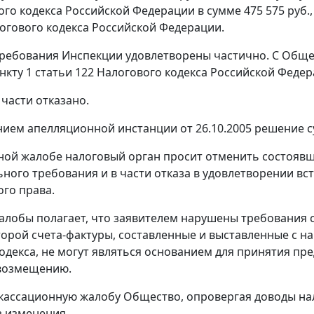
го кодекса Российской Федерации в сумме 475 575 руб.
огового кодекса Российской Федерации.
ребования Инспекции удовлетворены частично. С Обще
нкту 1 статьи 122
Налогового кодекса Российской Федера
 части отказано.
ием апелляционной инстанции от 26.10.2005 решение с
ной жалобе налоговый орган просит отменить состоявш
ного требования и в части отказа в удовлетворении вс
го права.
алобы полагает, что заявителем нарушены требования
торой
счета-фактуры
, составленные и выставленные с 
одекса, не могут являться основанием для принятия пр
 возмещению.
 кассационную жалобу Общество, опровергая доводы на
з изменения.