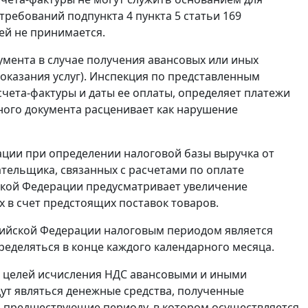
м требований
подпункта 4 пункта 5 статьи 169
ей не принимается.
умента в случае получения авансовых или иных
 оказания услуг). Инспекция по представленным
счета-фактуры и даты ее оплаты, определяет платежи
жного документа расценивает как нарушение
ации при определении налоговой базы выручка от
ательщика, связанных с расчетами по оплате
ской Федерации предусматривает увеличение
 в счет предстоящих поставок товаров.
сийской Федерации налоговым периодом является
ределяться в конце каждого календарного месяца.
я целей исчисления НДС авансовыми и иными
ут являться денежные средства, полученные
, предшествующие периоду, в котором осуществляется