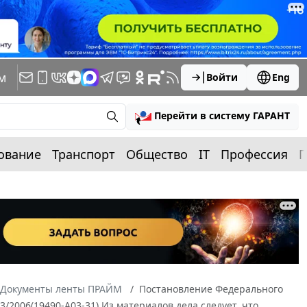
м
Войти
Eng
Перейти в систему ГАРАНТ
ование
Транспорт
Общество
IT
Профессия
П
Документы ленты ПРАЙМ
Постановление Федерального
3/2006(19490-А03-31) Из материалов дела следует, что