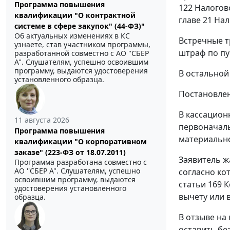
Программа повышения
122
Налогово
квалификации "О контрактной
главе 21
Нал
системе в сфере закупок" (44-ФЗ)"
Об актуальных изменениях в КС
Встречные т
узнаете, став участником программы,
штраф по
пу
разработанной совместно с АО ''СБЕР
А". Слушателям, успешно освоившим
программу, выдаются удостоверения
В остальной
установленного образца.
Постановлен
В кассацион
11 августа 2026
первоначаль
Программа повышения
материально
квалификации "О корпоративном
заказе" (223-ФЗ от 18.07.2011)
Заявитель ж
Программа разработана совместно с
АО ''СБЕР А". Слушателям, успешно
согласно ко
освоившим программу, выдаются
статьи 169
К
удостоверения установленного
вычету или
образца.
В отзыве на
оставить бе