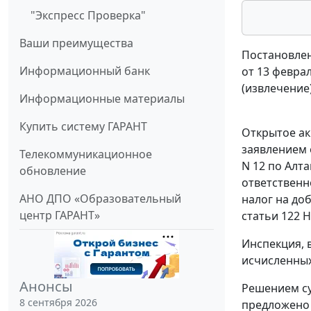
"Экспресс Проверка"
Ваши преимущества
Постановлен
Информационный банк
от 13 феврал
(извлечение
Информационные материалы
Купить систему ГАРАНТ
Открытое ак
заявлением
Телекоммуникационное
N 12 по Алт
обновление
ответственн
АНО ДПО «Образовательный
налог на доб
центр ГАРАНТ»
статьи 122
Н
Инспекция, 
исчисленных
Анонсы
Решением су
8 сентября 2026
предложено у