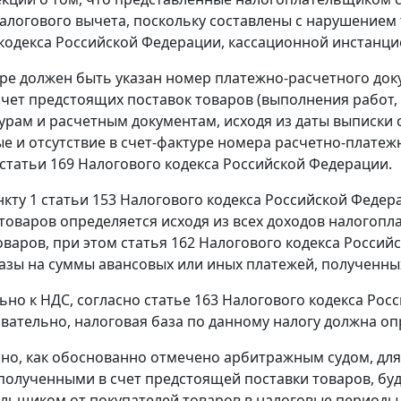
алогового вычета, поскольку составлены с нарушение
кодекса Российской Федерации, кассационной инстанци
уре должен быть указан номер платежно-расчетного док
счет предстоящих поставок товаров (выполнения работ,
урам и расчетным документам, исходя из даты выписки 
ые и отсутствие в счет-фактуре номера расчетно-плате
статьи 169
Налогового кодекса Российской Федерации.
нкту 1 статьи 153
Налогового кодекса Российской Федер
товаров определяется исходя из всех доходов налогопл
оваров, при этом
статья 162
Налогового кодекса Россий
азы на суммы авансовых или иных платежей, полученных
но к НДС, согласно
статье 163
Налогового кодекса Рос
овательно, налоговая база по данному налогу должна оп
но, как обоснованно отмечено арбитражным судом, дл
полученными в счет предстоящей поставки товаров, буд
льщиком от покупателей товаров в налоговые периоды