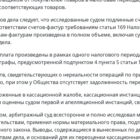
соответствующих товаров.
ов дела следует, что исследованные судом подлинные 
ответствии счетов-фактур требованиям
статьи 169
Налог
ам-фактурам произведена в полном объеме, включая с
дела.
оплата произведены в рамках одного налогового периода
 графы, предусмотренной
подпунктом 4 пункта 5 статьи 
тв, свидетельствующих о нереальности операций по п
о, при этом у Общества отсутствует задолженность пер
оженные в кассационной жалобе, кассационная инстан
 оценены судом первой и апелляционной инстанций, сво
ом, арбитражный суд всесторонне и полно исследовал 
тельствам, применил нормы материального права, под
ного закона. Выводы, содержащиеся в вынесенных по де
твам дела, и оснований для их переоценки кассационна