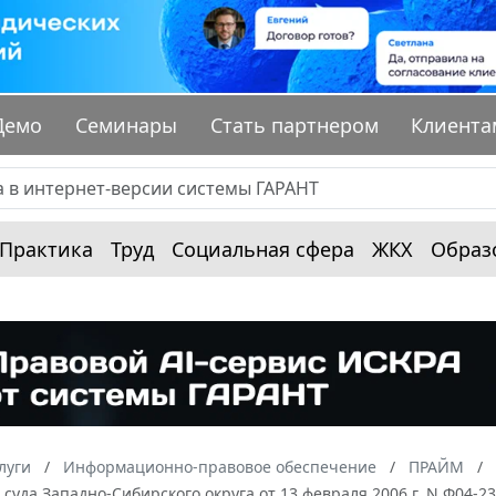
Демо
Семинары
Стать партнером
Клиента
Практика
Труд
Социальная сфера
ЖКХ
Образ
луги
Информационно-правовое обеспечение
ПРАЙМ
суда Западно-Сибирского округа от 13 февраля 2006 г. N Ф04-23