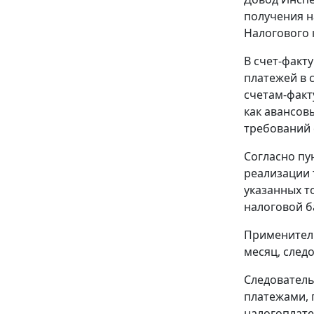
получения н
Налогового 
В счет-факт
платежей в 
счетам-факт
как авансов
требований
Согласно
пу
реализации 
указанных т
налоговой б
Применитель
месяц, след
Следователь
платежами, 
налогоплате