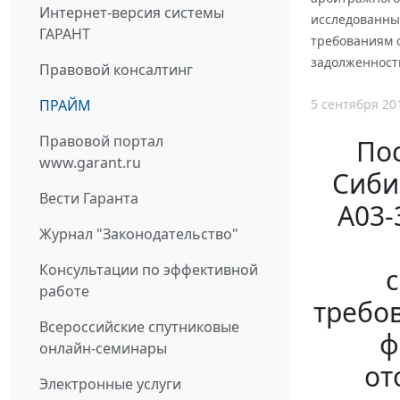
Интернет-версия системы
исследованны
ГАРАНТ
требованиям с
задолженност
Правовой консалтинг
5 сентября 20
ПРАЙМ
Правовой портал
По
www.garant.ru
Сиби
Вести Гаранта
А03-
Журнал "Законодательство"
Консультации по эффективной
с
работе
требов
Всероссийские спутниковые
ф
онлайн-семинары
от
Электронные услуги