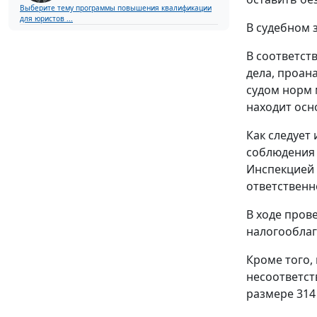
Выберите тему программы повышения квалификации
для юристов ...
В судебном 
В соответст
дела, проан
судом норм 
находит осн
Как следует
соблюдения н
Инспекцией 
ответственн
В ходе пров
налогооблага
Кроме того,
несоответст
размере 314 9