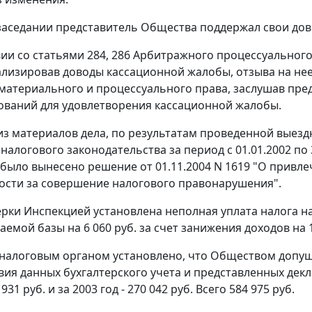
заседании представитель Общества поддержал свои дов
вии со
статьями 284
,
286
Арбитражного процессуального
ализировав доводы кассационной жалобы, отзыва на н
материального и процессуального права, заслушав пре
ований для удовлетворения кассационной жалобы.
 из материалов дела, по результатам проведенной вые
алогового законодательства за период с 01.01.2002 по 3
было вынесено решение от 01.11.2004 N 1619 "О привл
ости за совершение налогового правонарушения".
ерки Инспекцией установлена неполная уплата налога на
емой базы на 6 060 руб. за счет занижения доходов на 1
 налоговым органом установлено, что Обществом допущ
вия данных бухгалтерского учета и представленных декл
31 руб. и за 2003 год - 270 042 руб. Всего 584 975 руб.