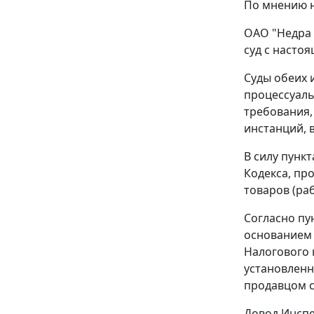
По мнению н
ОАО "Недра 
суд с насто
Суды обеих 
процессуаль
требования,
инстанций, 
В силу
пункт
Кодекса, пр
товаров (ра
Согласно
пу
основанием 
Налогового 
установлен
продавцом с
Довод Инспе