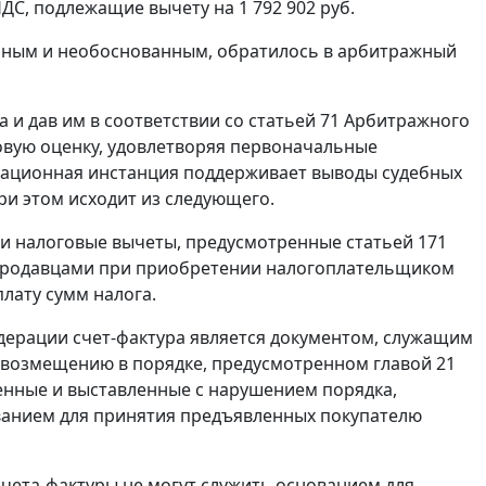
, подлежащие вычету на 1 792 902 руб.
нным и необоснованным, обратилось в арбитражный
 и дав им в соответствии со
статьей 71
Арбитражного
вую оценку, удовлетворяя первоначальные
ссационная инстанция поддерживает выводы судебных
ри этом исходит из следующего.
ии налоговые вычеты, предусмотренные
статьей 171
х продавцами при приобретении налогоплательщиком
плату сумм налога.
едерации
счет-фактура
является документом, служащим
и возмещению в порядке, предусмотренном
главой 21
ленные и выставленные с нарушением порядка,
нованием для принятия предъявленных покупателю
чета-фактуры не могут служить основанием для