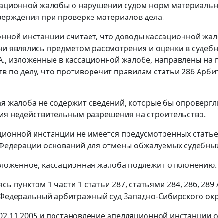
ационной жалобы о нарушении судом норм материально
верждения при проверке материалов дела.
онной инстанции считает, что доводы кассационной жа
ни являлись предметом рассмотрения и оценки в судеб
А., изложенные в кассационной жалобе, направлены на 
тв по делу, что противоречит правилам статьи 286 Арб
я жалоба не содержит сведений, которые бы опровергл
ия недействительным разрешения на строительство.
ационной инстанции не имеется предусмотренных стать
Федерации оснований для отмены обжалуемых судебных
ложенное, кассационная жалоба подлежит отклонению.
ясь пунктом 1 части 1 статьи 287, статьями 284, 286, 2
Федеральный арбитражный суд Западно-Сибирского окр
02.11.2005 и постановление апелляционной инстанции от