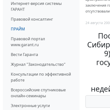
Интернет-версия системы
заключения го
ГАРАНТ
отсутствовал
Правовой консалтинг
24 августа 200
ПРАЙМ
По
Правовой портал
Сибирс
www.garant.ru
9
Вести Гаранта
гос
Журнал "Законодательство"
Консультации по эффективной
работе
неде
Всероссийские спутниковые
онлайн-семинары
Электронные услуги