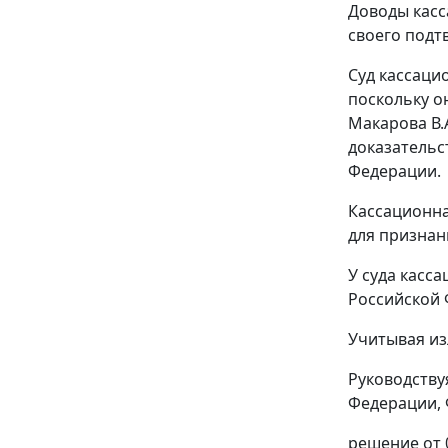
Доводы касс
своего подт
Суд кассаци
поскольку о
Макарова В.
доказательс
Федерации.
Кассационна
для признан
У суда касс
Российской 
Учитывая из
Руководству
Федерации, 
решение от 