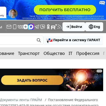
м
Войти
Eng
Перейти в систему ГАРАНТ
ование
Транспорт
Общество
IT
Профессия
П
Документы ленты ПРАЙМ
Постановление Федерального
/2006(23582-А03-9) Наличие или отсутствие положительного