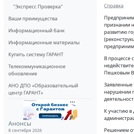
Справка
"Экспресс Проверка"
Предпринима
Ваши преимущества
признании н
Информационный банк
развитию го
(реконструкц
Информационные материалы
предпринима
Купить систему ГАРАНТ
В процессе 
недействите
Телекоммуникационное
Пешковым В.
обновление
Заявленные 
АНО ДПО «Образовательный
нарушении п
центр ГАРАНТ»
деятельност
К участию в
администрац
Анонсы
Решением от
8 сентября 2026