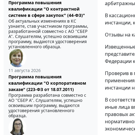
Программа повышения
арбитражный
квалификации "О контрактной
В кассацион
системе в сфере закупок" (44-ФЗ)"
Об актуальных изменениях в КС
инстанции, 
узнаете, став участником программы,
разработанной совместно с АО ''СБЕР
Отзывы на к
А". Слушателям, успешно освоившим
программу, выдаются удостоверения
Извещенные 
установленного образца.
представите
Федерации к
11 августа 2026
Проверив в 
Программа повышения
применения 
квалификации "О корпоративном
инстанции н
заказе" (223-ФЗ от 18.07.2011)
Программа разработана совместно с
В соответст
АО ''СБЕР А". Слушателям, успешно
освоившим программу, выдаются
иные лица в
удостоверения установленного
правовых ак
образца.
нормативном
экономическ