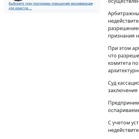
осуществлен
Выберите тему программы повышения квалификации
для юристов ...
Арбитражный
недействите
разрешением
признания н
При этом ар
что разреше
комитета по
архитектурн
Суд кассаци
заключения 
Предпринима
оспариваемы
С учетом ус
недействите