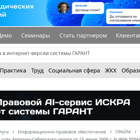
Демо
Семинары
Стать партнером
Клиента
Практика
Труд
Социальная сфера
ЖКХ
Образ
луги
Информационно-правовое обеспечение
ПРАЙМ
суда Западно-Сибирского округа от 15 июня 2006 г. N Ф04-3584