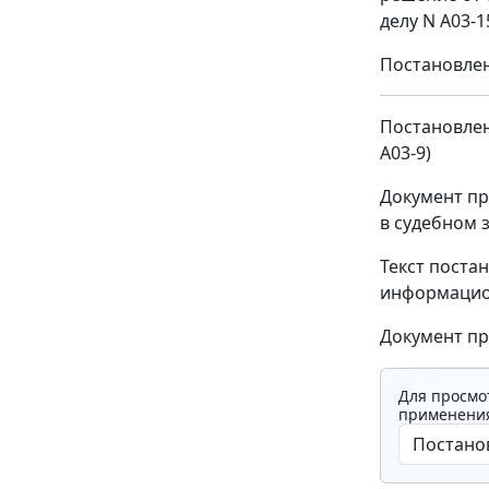
делу N А03-
Постановлен
Постановлен
А03-9)
Документ пр
в судебном 
Текст поста
информацио
Документ пр
Для просмо
применения