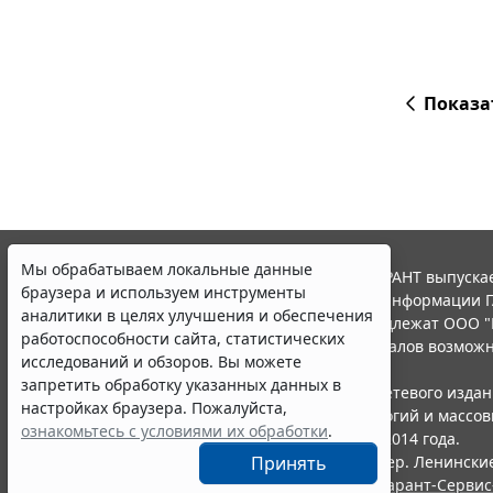
Показа
Мы обрабатываем локальные данные
© ООО "НПП "ГАРАНТ-СЕРВИС", 2026. Система ГАРАНТ выпускае
браузера и используем инструменты
участниками Российской ассоциации правовой информации Г
аналитики в целях улучшения и обеспечения
Все права на материалы сайта ГАРАНТ.РУ принадлежат ООО "
работоспособности сайта, статистических
Полное или частичное воспроизведение материалов возможн
исследований и обзоров. Вы можете
Правила использования портала.
запретить обработку указанных данных в
Портал ГАРАНТ.РУ зарегистрирован в качестве сетевого изда
настройках браузера. Пожалуйста,
надзору в сфере связи,информационных технологий и массо
ознакомьтесь с условиями их обработки
.
(Роскомнадзором), Эл № ФС77-58365 от 18 июня 2014 года.
Принять
ООО "НПП "ГАРАНТ-СЕРВИС", 119234, г. Москва, тер. Ленинские 
Разработчик ЭПС Система ГАРАНТ – ООО "НПП "
Гарант-Сервис