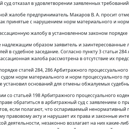
 суд отказал в удовлетворении заявленных требований
ной жалобе предприниматель Макаров В. А. просит от
как принятые с нарушением норм материального и норм
ассационную жалобу в установленном законом порядке 
надлежащим образом заявитель и заинтересованные лиц
лей в судебное заседание. Согласно пункту 3 статьи 28
ассационная жалоба рассмотрена в отсутствие их предс
порядке статей 284, 286 Арбитражного процессуальног
судом норм материального и норм процессуального пр
е установил оснований для отмены обжалуемых судебны
вии со статьей 198 Арбитражного процессуального коде
праве обратиться в арбитражный суд с заявлением о 
тов, если полагают, что оспариваемый ненормативный п
у правовому акту и нарушает их права и законные инт
ой деятельности, незаконно возлагает на них какие-либ