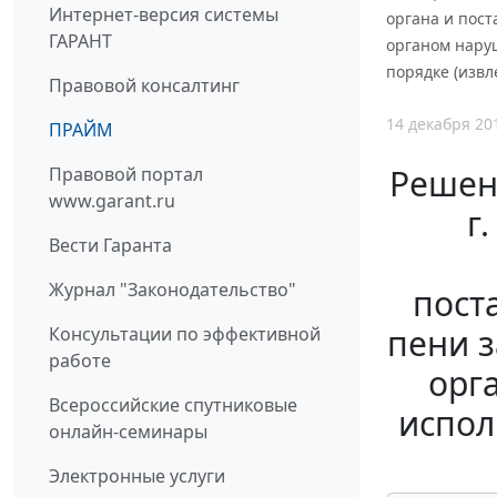
Интернет-версия системы
органа и пост
ГАРАНТ
органом нару
порядке (извл
Правовой консалтинг
14 декабря 20
ПРАЙМ
Решен
Правовой портал
www.garant.ru
г
Вести Гаранта
Журнал "Законодательство"
пост
пени з
Консультации по эффективной
работе
орг
Всероссийские спутниковые
испол
онлайн-семинары
Электронные услуги