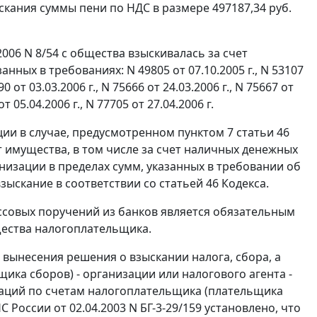
кания суммы пени по НДС в размере 497187,34 руб.
006 N 8/54 с общества взыскивалась за счет
ных в требованиях: N 49805 от 07.10.2005 г., N 53107
90 от 03.03.2006 г., N 75666 от 24.03.2006 г., N 75667 от
от 05.04.2006 г., N 77705 от 27.04.2006 г.
ции в случае, предусмотренном
пунктом 7 статьи 46
т имущества, в том числе за счет наличных денежных
анизации в пределах сумм, указанных в требовании об
взыскание в соответствии со
статьей 46
Кодекса.
ссовых поручений из банков является обязательным
щества налогоплательщика.
 вынесения решения о взыскании налога, сбора, а
ика сборов) - организации или налогового агента -
раций по счетам налогоплательщика (плательщика
 России от 02.04.2003 N БГ-3-29/159 установлено, что