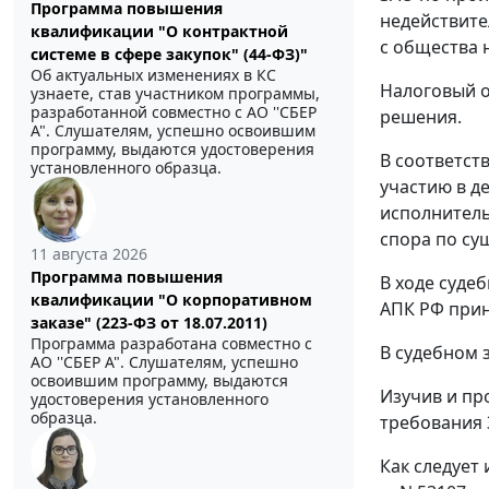
Программа повышения
недействител
квалификации "О контрактной
с общества н
системе в сфере закупок" (44-ФЗ)"
Об актуальных изменениях в КС
Налоговый о
узнаете, став участником программы,
разработанной совместно с АО ''СБЕР
решения.
А". Слушателям, успешно освоившим
программу, выдаются удостоверения
В соответст
установленного образца.
участию в д
исполнитель
спора по сущ
11 августа 2026
Программа повышения
В ходе суде
квалификации "О корпоративном
АПК РФ прин
заказе" (223-ФЗ от 18.07.2011)
Программа разработана совместно с
В судебном з
АО ''СБЕР А". Слушателям, успешно
освоившим программу, выдаются
Изучив и пр
удостоверения установленного
образца.
требования 
Как следует 