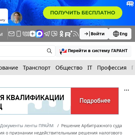
м
Войти
Eng
Перейти в систему ГАРАНТ
ование
Транспорт
Общество
IT
Профессия
П
Документы ленты ПРАЙМ
Решение Арбитражного суда
ания о признании недействительными решения налогового