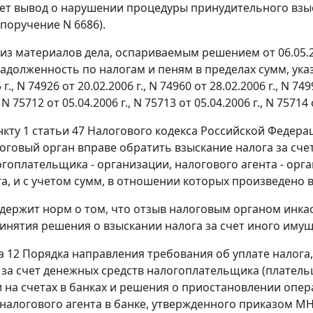
ает вывод о нарушении процедуры принудительного взыс
 поручение N 6686).
о из материалов дела, оспариваемым решением от 06.05.2
долженность по налогам и пеням в пределах сумм, указан
 г., N 74926 от 20.02.2006 г., N 74960 от 28.02.2006 г., N 749
, N 75712 от 05.04.2006 г., N 75713 от 05.04.2006 г., N 75714 
нкту 1 статьи 47
Налогового кодекса Российской Федера
логовый орган вправе обратить взыскание налога за сче
огоплательщика - организации, налогового агента - орг
га, и с учетом сумм, в отношении которых произведено 
одержит норм о том, что отзыв налоговым органом инка
инятия решения о взыскании налога за счет иного иму
а 12
Порядка направления требования об уплате налога,
 за счет денежных средств налогоплательщика (плательщ
 на счетах в банках и решения о приостановлении опе
 налогового агента в банке, утвержденного
приказом
МНС