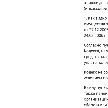
а также дел
(инкассовое
1. Как видн
имущества за
от 27.12.2005
24.03.2006 г.
Согласно
пу
Кодекса, на
средств нал
уплате нало
Кодекс не с
условием пр
В силу
пункт
также пеней
организации
сборов) или