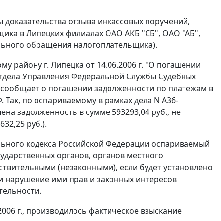
ы доказательства отзыва инкассовых поручений,
ика в Липецких филиалах ОАО АКБ "СБ", ОАО "АБ",
тельного обращения налогоплательщика).
 району г. Липецка от 14.06.2006 г. "О погашении
отдела Управления Федеральной Службы Судебных
 сообщает о погашении задолженности по платежам в
. Так, по оспариваемому в рамках дела N А36-
шена задолженность в сумме 593293,04 руб., не
32,25 руб.).
ьного кодекса Российской Федерации оспариваемый
сударственных органов, органов местного
ствительными (незаконными), если будет установлено
 и нарушение ими прав и законных интересов
тельности.
.2006 г., производилось фактическое взыскание