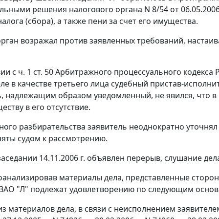
ьными решения налогового органа N 8/54 от 06.05.2006 г
алога (сбора), а также пени за счет его имущества.
рган возражал против заявленных требований, настаив
вии с
ч. 1 ст. 50
Арбитражного процессуального кодекса РФ
еле в качестве третьего лица судебный пристав-исполнит
, надлежащим образом уведомленный, не явился, что в
еству в его отсутствие.
бного разбирательства заявитель неоднократно уточнял
яты судом к рассмотрению.
аседании 14.11.2006 г. объявлен перерыв, слушание дела
оанализировав материалы дела, представленные сторона
ЗАО "Л" подлежат удовлетворению по следующим основ
из материалов дела, в связи с неисполнением заявителем