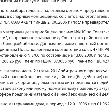
зыскания с них сумм налогов и пеней.
бного разбирательства налоговым органом представлен
ых в оспариваемом решении, со счетов налогоплательщ
О "В", ОАО АКБ "Р" лишь 21.06.2006 г. (после предвари
 в материалы дела приобщено письмо ИФНС по Советскому
ти", направленное начальнику Советского районного 
о Липецкой области. Данным письмом налоговый орган
ринятым Постановлениям в соответствии со
ст. 47
НК РФ
становлению N 8/60 по состоянию на 13.06.2006 г. пога
288,25 руб. (пени по НДФЛ 373656 руб., пени по НДС 4276
мя согласно
части 2 статьи 201
Арбитражного процессуал
ый правовой акт, решение и действия (бездействие) го
ния, иных органов, должностных лиц признаются недей
тствие закону или иному нормативному правовому акту
 сфере предпринимательской и иной экономической дея
ено материалами дела, в период с 12.01.2006 г. по 01.06