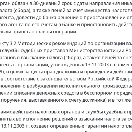
рган обязан в 30-дневный срок с даты направления инк
алога (сбора), а также пеней за счет имущества налого
агента, довести до банка решение о приостановлении 
ого агента по его счетам в банке и приостановить дейс
были приостановлены операции.
нкту 3.2
Методических рекомендаций по организации вз
 службы судебных приставов Министерства юстиции Р
рганов о взыскании налога (сбора), а также пеней за 
агента - организации, утвержденных 13.11.2003 г. совме
89), в целях защиты прав должника и приведения действ
 в соответствие с законодательством Российской Федер
новления о возбуждении исполнительного производств
ении списания денежных средств в бесспорном порядке
 поручения, выставленного к счету должника) и в тот же
аимодействия налоговых органов и службы судебных п
инятых во исполнение решений о взыскании налога за 
 13.11.2003 г., создает определенные гарантии налого