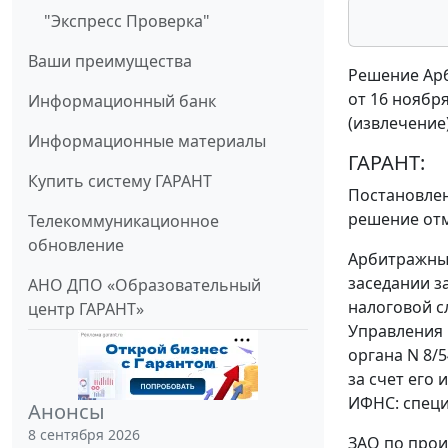
"Экспресс Проверка"
Ваши преимущества
Решение Арб
от 16 ноября
Информационный банк
(извлечение
Информационные материалы
ГАРАНТ:
Купить систему ГАРАНТ
Постановле
решение от
Телекоммуникационное
обновление
Арбитражный
заседании з
АНО ДПО «Образовательный
налоговой с
центр ГАРАНТ»
Управления 
органа N 8/5
за счет его 
ИФНС: специа
Анонсы
8 сентября 2026
ЗАО по прои