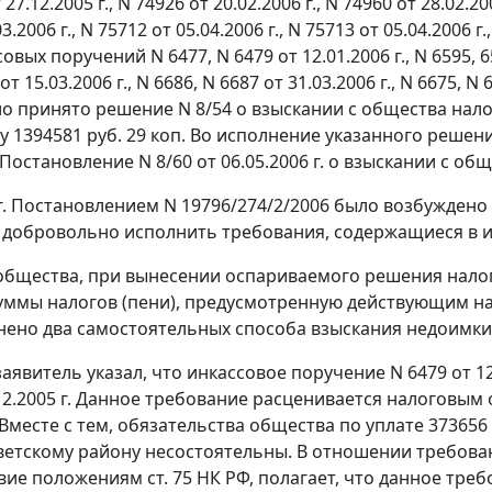
т 27.12.2005 г., N 74926 от 20.02.2006 г., N 74960 от 28.02.20
3.2006 г., N 75712 от 05.04.2006 г., N 75713 от 05.04.2006 г.,
вых поручений N 6477, N 6479 от 12.01.2006 г., N 6595, 659
от 15.03.2006 г., N 6686, N 6687 от 31.03.2006 г., N 6675, 
о принято решение N 8/54 о взыскании с общества налога
 1394581 руб. 29 коп. Во исполнение указанного решен
остановление N 8/60 от 06.05.2006 г. о взыскании с общ
 г. Постановлением N 19796/274/2/2006 было возбужден
добровольно исполнить требования, содержащиеся в 
бщества, при вынесении оспариваемого решения нало
уммы налогов (пени), предусмотренную действующим н
ено два самостоятельных способа взыскания недоимк
заявитель указал, что инкассовое поручение N 6479 от 1
.12.2005 г. Данное требование расценивается налоговым
. Вместе с тем, обязательства общества по уплате 373656
етскому району несостоятельны. В отношении требования
твие положениям
ст. 75
НК РФ, полагает, что данное требо