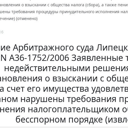
ановления о взыскании с общества налога (сбора), а также пен
шены требования процедуры принудительного исполнения нало
ечение) (отменено)
16
ие Арбитражного суда Липецко
. N А36-1752/2006 Заявленные
недействительными решения
ановления о взыскании с общес
а счет его имущества удовле
аном нарушены требования п
нения налогоплательщиком об
бесспорном порядке (извл