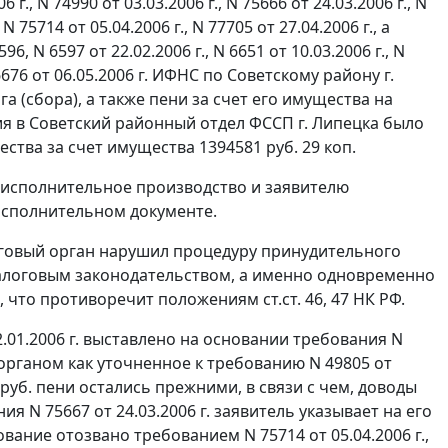
06 г., N 74990 от 03.03.2006 г., N 75666 от 24.03.2006 г., N
 N 75714 от 05.04.2006 г., N 77705 от 27.04.2006 г., а
6, N 6597 от 22.02.2006 г., N 6651 от 10.03.2006 г., N
N 6676 от 06.05.2006 г. ИФНС по Советскому району г.
 (сбора), а также пени за счет его имущества на
ия в Советский районный отдел ФССП г. Липецка было
ества за счет имущества 1394581 руб. 29 коп.
о исполнительное производство и заявителю
исполнительном документе.
говый орган нарушил процедуру принудительного
алоговым законодательством, а именно одновременно
и, что противоречит положениям
ст.ст. 46
,
47
НК РФ.
2.01.2006 г. выставлено на основании требования N
 органом как уточненное к требованию N 49805 от
 руб. пени остались прежними, в связи с чем, доводы
 N 75667 от 24.03.2006 г. заявитель указывает на его
вание отозвано требованием N 75714 от 05.04.2006 г.,