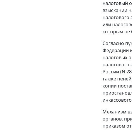
налоговый о
взыскании н
налогового 
или налогов
которым не 
Согласно
пу
Федерации и
налоговых о
налогового 
России (N 2
также пеней
копии поста
приостановл
инкассового
Механизм вз
органов, пр
приказом
от