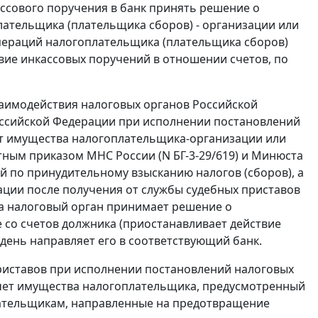
ассового поручения в банк принять решение о
плательщика (плательщика сборов) - организации или
операций налогоплательщика (плательщика сборов)
твие инкассовых поручений в отношении счетов, по
аимодействия налоговых органов Российской
оссийской Федерации при исполнении постановлений
счет имущества налогоплательщика-организации или
стным
приказом
МНС России (N БГ-3-29/619) и Минюста
ий по принудительному взысканию налогов (сборов), а
ации после получения от службы судебных приставов
а налоговый орган принимает решение о
 со счетов должника (приостанавливает действие
 день направляет его в соответствующий банк.
риставов при исполнении постановлений налоговых
счет имущества налогоплательщика, предусмотренный
плательщикам, направленные на предотвращение