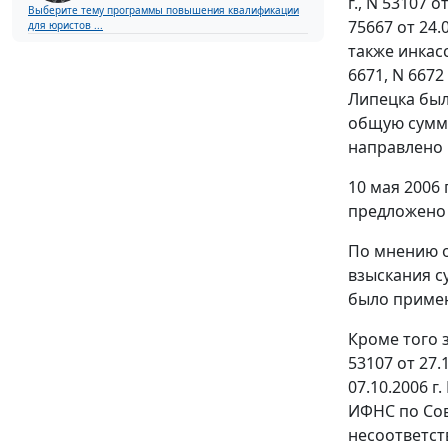
г., N 53107 о
Выберите тему программы повышения квалификации
75667 от 24.0
для юристов ...
также инкассо
6671, N 6672 
Липецка был
общую сумму
направлено П
10 мая 2006
предложено 
По мнению о
взыскания с
было примен
Кроме того 
53107 от 27
07.10.2006 г
ИФНС по Сов
несоответс