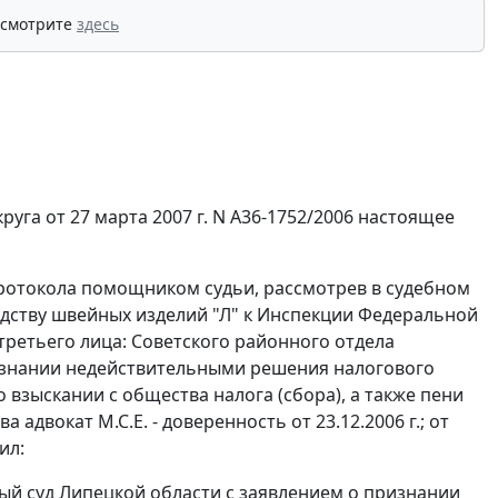
 смотрите
здесь
га от 27 марта 2007 г. N А36-1752/2006 настоящее
протокола помощником судьи, рассмотрев в судебном
дству швейных изделий "Л" к Инспекции Федеральной
третьего лица: Советского районного отдела
изнании недействительными решения налогового
. о взыскании с общества налога (сбора), а также пени
 адвокат М.С.Е. - доверенность от 23.12.2006 г.; от
ил:
ый суд Липецкой области с заявлением о признании