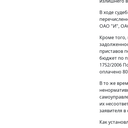
излишнего в
В ходе суде
перечисленн
ОАО "И", ОА
Кроме того,
задолженнос
приставов п
бюджет по п
1752/2006 По
оплачено 801
В то же вре
ненормативн
самоуправле
их несоотве
заявителя в
Как установл