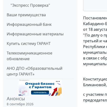
"Экспресс Проверка"
Ваши преимущества
Постановлен
Кабардино-Б
Информационный банк
от 18 августа
Информационные материалы
"По делу о 
третьей и ч
Купить систему ГАРАНТ
Республики о
муниципальн
Телекоммуникационное
в связи с о
обновление
муниципальн
АНО ДПО «Образовательный
центр ГАРАНТ»
Конституцион
Бликановой, 
с участием 
Анонсы
председател
8 сентября 2026