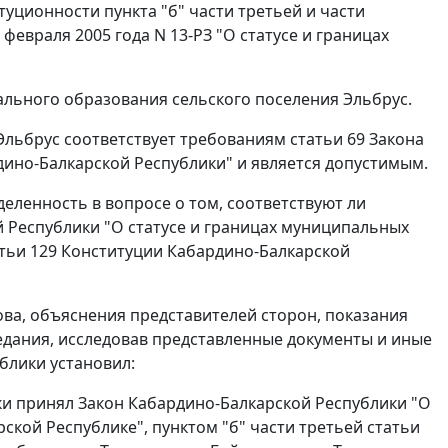
итуционности
пункта "б" части третьей
и
части
февраля 2005 года N 13-РЗ "О статусе и границах
льного образования сельского поселения Эльбрус.
Эльбрус соответствует требованиям
статьи 69
Закона
ино-Балкарской Республики" и является допустимым.
ленность в вопросе о том, соответствуют ли
 Республики "О статусе и границах муниципальных
тьи 129
Конституции Кабардино-Балкарской
ова, объяснения представителей сторон, показания
седания, исследовав представленные документы и иные
блики установил:
ки принял
Закон
Кабардино-Балкарской Республики "О
рской Республике",
пунктом "б"
части третьей статьи