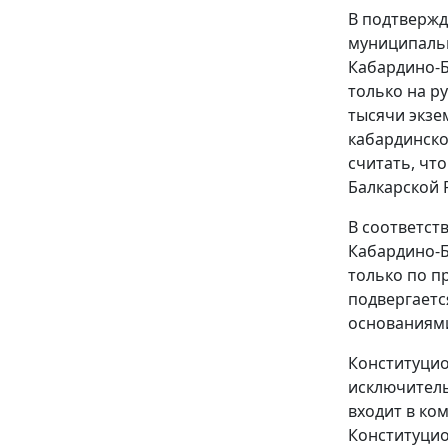
В подтвержд
муниципальн
Кабардино-Б
только на р
тысячи экзе
кабардинско
считать, чт
Балкарской 
В соответст
Кабардино-Б
только по п
подвергаетс
основаниям
Конституцио
исключитель
входит в ко
Конституцио