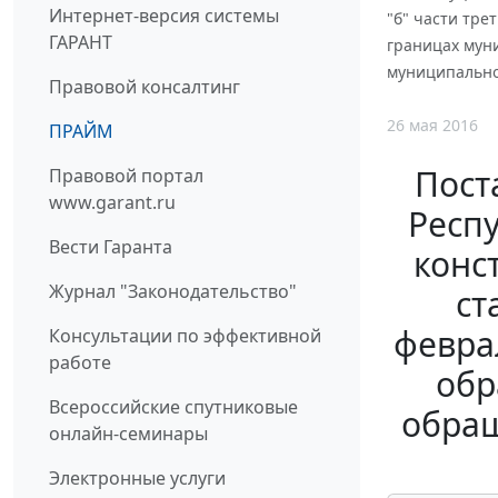
Интернет-версия системы
"б" части тре
ГАРАНТ
границах мун
муниципально
Правовой консалтинг
26 мая 2016
ПРАЙМ
Пост
Правовой портал
www.garant.ru
Респу
Вести Гаранта
конс
Журнал "Законодательство"
ст
февра
Консультации по эффективной
работе
обр
Всероссийские спутниковые
обращ
онлайн-семинары
Электронные услуги