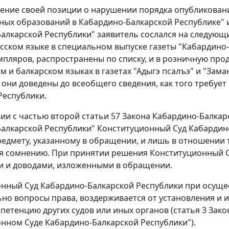
ение своей позиции о нарушении порядка опубликован
ых образований в Кабардино-Балкарской Республике" 
алкарской Республики" заявитель сослался на следую
усском языке в специальном выпуске газеты "Кабардино-
мпляров, распространены по списку, и в розничную про
м и балкарском языках в газетах "Адыгэ псалъэ" и "Зама
о они доведены до всеобщего сведения, как того требует
Республики.
вии с
частью второй статьи 57
Закона Кабардино-Балкар
алкарской Республики" Конституционный Суд Кабардин
редмету, указанному в обращении, и лишь в отношении 
я сомнению. При принятии решения Конституционный С
и и доводами, изложенными в обращении.
нный Суд Кабардино-Балкарской Республики при осуще
но вопросы права, воздерживается от установления и и
мпетенцию других судов или иных органов (
статья 3
Зако
нном Суде Кабардино-Балкарской Республики").