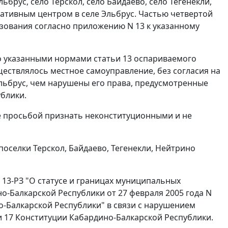
брус, село Терскол, село Байдаево, село Тегенекли,
ративным центром в селе Эльбрус. Частью четвертой
азования согласно
приложению N 13
к указанному
то указанными нормами
статьи 13
оспариваемого
ествлялось местное самоуправление, без согласия на
льбрус, чем нарушены его права, предусмотренные
блики.
 просьбой признать неконституционными и не
оселки Терскол, Байдаево, Тегенекли, Нейтрино
 13-РЗ "О статусе и границах муниципальных
о-Балкарской Республики от 27 февраля 2005 года N
-Балкарской Республики" в связи с нарушением
и 17
Конституции Кабардино-Балкарской Республики.