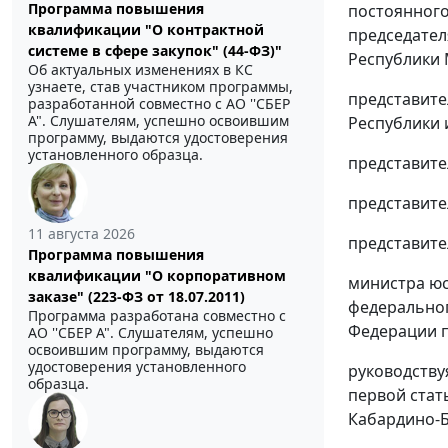
Программа повышения
постоянного
квалификации "О контрактной
председател
системе в сфере закупок" (44-ФЗ)"
Республики 
Об актуальных изменениях в КС
узнаете, став участником программы,
представите
разработанной совместно с АО ''СБЕР
А". Слушателям, успешно освоившим
Республики 
программу, выдаются удостоверения
установленного образца.
представите
представите
11 августа 2026
представите
Программа повышения
квалификации "О корпоративном
министра юс
заказе" (223-ФЗ от 18.07.2011)
федеральног
Программа разработана совместно с
Федерации п
АО ''СБЕР А". Слушателям, успешно
освоившим программу, выдаются
удостоверения установленного
руководств
образца.
первой стать
Кабардино-Б