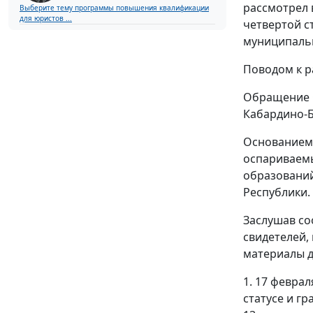
рассмотрел 
Выберите тему программы повышения квалификации
для юристов ...
четвертой с
муниципальн
Поводом к р
Обращение С
Кабардино-Б
Основанием 
оспариваем
образований
Республики.
Заслушав со
свидетелей,
материалы д
1. 17 февра
статусе и г