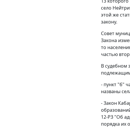
13
которого 
село Нейтри
этой же ста
закону.
Совет муниц
Закона изме
то населени
частью втор
В судебном 
подлежащим
-
пункт "б" ч
названы сел
-
Закон
Кабар
образований
12-РЗ "Об а
порядка их