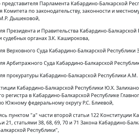
 представителя Парламента Кабардино-Балкарской Респу
я Комитета по законодательству, законности и местно
М.Р. Дышековой,
ля Президента и Правительства Кабардино-Балкарской
и судебных органах З.К. Каширокова,
ля Верховного Суда Кабардино-Балкарской Республики З.
ля Арбитражного Суда Кабардино-Балкарской Республики
ля прокуратуры Кабардино-Балкарской Республики А.М.
тиции Кабардино-Балкарской Республики Ю.Х. Залиханов
о регистра в Кабардино-Балкарской Республике Главно
о Южному федеральному округу Р.С. Блиевой,
уясь
пунктом "а" части второй статьи 122
Конституции Ка
и 21,
статьями 38,
68,
69,
70
и
71
Закона Кабардино-Балк
алкарской Республики",