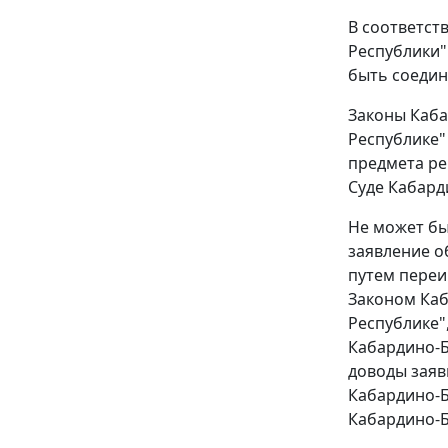
В соответст
Республики"
быть соедин
Законы
Каба
Республике"
предмета ре
Суде Кабард
Не может бы
заявление о
путем переи
Законом
Каб
Республике"
Кабардино-Б
доводы заяв
Кабардино-Б
Кабардино-Б