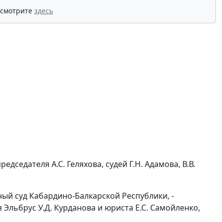
 смотрите
здесь
седателя А.С. Геляхова, судей Г.Н. Адамова, В.В.
ый суд Кабардино-Балкарской Республики, -
Эльбрус У.Д. Курданова и юриста Е.С. Самойленко,