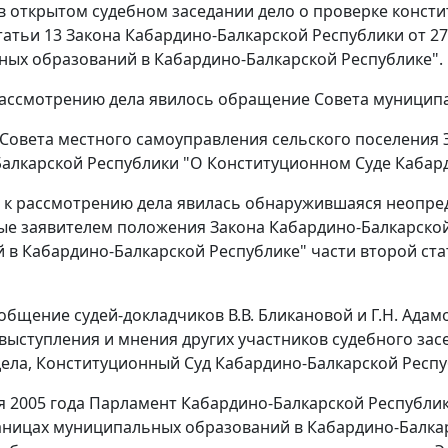
в открытом судебном заседании дело о проверке конст
татьи 13
Закона Кабардино-Балкарской Республики от 27 
ых образований в Кабардино-Балкарской Республике".
ассмотрению дела явилось обращение Совета муниципа
овета местного самоуправления сельского поселения 
алкарской Республики "О Конституционном Суде Кабард
к рассмотрению дела явилась обнаружившаяся неопреде
ые заявителем положения
Закона
Кабардино-Балкарской
 в Кабардино-Балкарской Республике"
части второй ста
общение судей-докладчиков В.В. Бликановой и Г.Н. Адам
 выступления и мнения других участников судебного за
ела, Конституционный Суд Кабардино-Балкарской Респу
ля 2005 года Парламент Кабардино-Балкарской Республи
раницах муниципальных образований в Кабардино-Балка