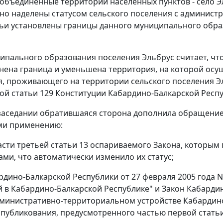
объединенные территории населенных пунктов - село Эль
но наделены статусом сельского поселения с админист
тьи установлены границы данного муниципального обр
ипального образования поселения Эльбрус считает, ч
нена граница и уменьшена территория, на которой осущ
я, проживающего на территории сельского поселения Э
ой статьи 129
Конституции Кабардино-Балкарской Респу
заседании обратившаяся сторона дополнила обращение
и применению:
асти третьей статьи 13
оспариваемого Закона, которым п
ами, что автоматически изменило их статус;
дино-Балкарской Республики от 27 февраля 2005 года N
 в Кабардино-Балкарской Республике" и Закон Кабардин
дминистративно-территориальном устройстве Кабардино
опубликования
, предусмотренного
частью первой стать