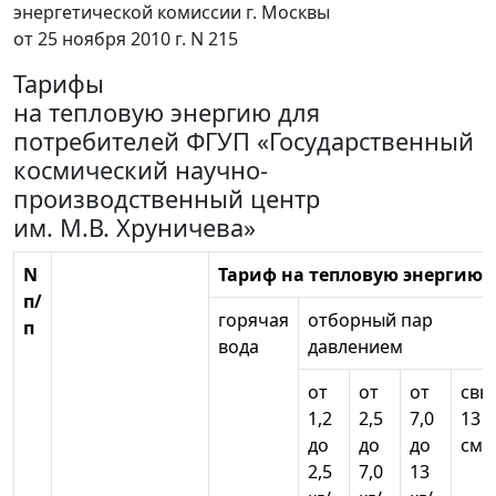
энергетической комиссии г. Москвы
от 25 ноября 2010 г. N 215
Тарифы
на тепловую энергию для
потребителей ФГУП «Государственный
космический научно-
производственный центр
им. М.В. Хруничева»
N
Тариф на тепловую энергию
п/
горячая
отборный пар
п
вода
давлением
от
от
от
свы
1,2
2,5
7,0
13 к
до
до
до
см2
2,5
7,0
13