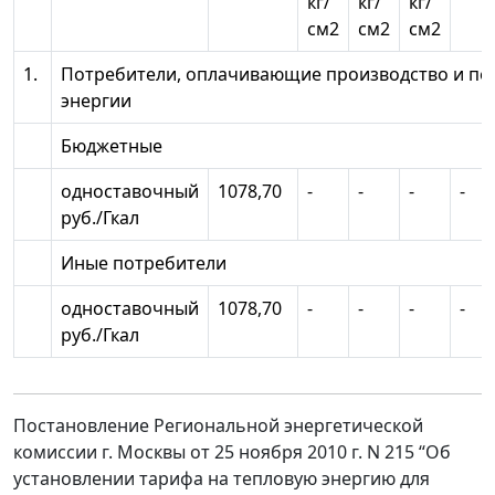
кг/
кг/
кг/
см2
см2
см2
1.
Потребители, оплачивающие производство и пе
энергии
Бюджетные
одноставочный
1078,70
-
-
-
-
руб./Гкал
Иные потребители
одноставочный
1078,70
-
-
-
-
руб./Гкал
Постановление Региональной энергетической
комиссии г. Москвы от 25 ноября 2010 г. N 215 “Об
установлении тарифа на тепловую энергию для