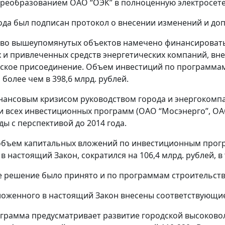
реобразованием ОАО “ОЭК” в полноценную электросет
года был подписан протокол о внесении изменений и до
во вышеупомянутых объектов намечено финансировать 
 и привлеченных средств энергетических компаний, вне
ское присоединение. Объем инвестиций по программам 
более чем в 398,6 млрд. рублей.
инансовым кризисом руководством города и энергокомп
 всех инвестиционных программ (ОАО “Мосэнерго”, ОА
ды с перспективой до 2014 года.
объем капитальных вложений по инвестиционным прогр
 настоящий Закон, сократился на 106,4 млрд. рублей, в т
 решение было принято и по программам строительств
ложенного в настоящий Закон внесены соответствующи
грамма предусматривает развитие городской высоково