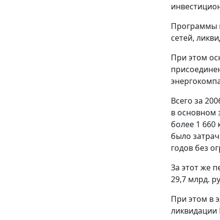
инвестицион
Программы н
сетей, ликв
При этом ос
присоединен
энергокомпа
Всего за 20
в основном 
более 1 660
было затрач
годов без о
За этот же 
29,7 млрд. 
При этом в 
ликвидации 