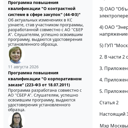
Программа повышения
квалификации "О контрактной
3) ОАО “Объ
системе в сфере закупок" (44-ФЗ)"
электропере
Об актуальных изменениях в КС
узнаете, став участником программы,
4) ОАО “Эне
разработанной совместно с АО ''СБЕР
напряжением
А". Слушателям, успешно освоившим
программу, выдаются удостоверения
установленного образца.
5) ГУП “Мос
2. В части 2
11 августа 2026
3. Приложен
Программа повышения
квалификации "О корпоративном
4. Приложен
заказе" (223-ФЗ от 18.07.2011)
Программа разработана совместно с
5. Приложен
АО ''СБЕР А". Слушателям, успешно
освоившим программу, выдаются
Статья 2
удостоверения установленного
образца.
Настоящий З
Мэр Москвы