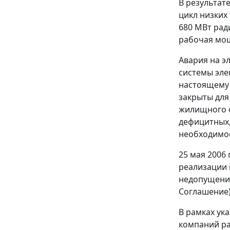
В результат
цикл низких
680 МВт рад
рабочая мо
Авария на э
системы эле
настоящему 
закрыты для
жилищного с
дефицитных,
необходимос
25 мая 2006
реализации 
недопущения
Соглашение)
В рамках ук
компаний ра