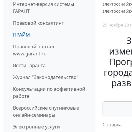
Интернет-версия системы
электроснабж
ГАРАНТ
электроснабж
Правовой консалтинг
29 ноября 201
ПРАЙМ
З
Правовой портал
изме
www.garant.ru
Прог
Вести Гаранта
город
Журнал "Законодательство"
разв
Консультации по эффективной
работе
Всероссийские спутниковые
онлайн-семинары
Справка
Электронные услуги