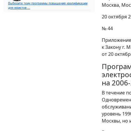
Выберите тему программы повышения квалификации
Москва, Мос
для юристов ...
20 октября 2
№ 44
Приложение
к Закону г. 
от 20 октябр
Програм
электро
на 2006
В течение п
Одновремен
обслуживани
уровень 199
Москвы, но 