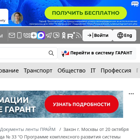
м
Войти
Eng
Перейти в систему ГАРАНТ
ование
Транспорт
Общество
IT
Профессия
П
Документы ленты ПРАЙМ
Закон г. Москвы от 20 октября
года № 33 “О Программе комплексного развития системы