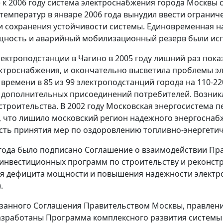
е к 2006 году система электроснабжения города Москв
 температур в январе 2006 года вынудил ввести ограни
и сохранения устойчивости системы. Единовременная на
щность и аварийный мобилизационный резерв были ис
лектроподстанции в Чагино в 2005 году лишний раз пок
ктроснабжения, и окончательно высветила проблемы эл
времени в 85 из 99 электроподстанций города на 110-2
 дополнительных присоединений потребителей. Возникла
троительства. В 2002 году Московская энергосистема 
 что лишило московский регион надежного энергоснаб
ть принятия мер по оздоровлению топливно-энергетич
 года было подписано Соглашение о взаимодействии Пр
инвестиционных программ по строительству и реконстр
 дефицита мощности и повышения надежности электро
.
азанного Соглашения Правительством Москвы, правлени
зработаны Программа комплексного развития системы 