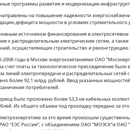
ные программы развития и модернизации инфраструкт
аправлены на повышение надежности энергоснабжения
идацию дефицита мощности в условиях стремительного 
новным источником финансирования в электросетевом с
ие к распределительным электрическим сетям, а также
ний, осуществляющих строительство и реконструкцию э
06-2008 годы в Москве энергокомпаниями ОАО “Мосэнер
за счет платы за технологическое присоединение было
 км линий электропередачи и распределительных сетей с 
ено более 92,1 млрд. рублей. Ввод указанных мощносте
граничения потребителей.
период было проложено более 53,3 км кабельных коллек
рублей. Из общего объема под прокладку передано за это
электроэнергетике за это время произошли существенн
РАО “ЕЭС России”, с объединением ОАО “МОЭСК”и ОАО 