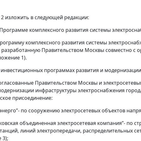
и 2 изложить в следующей редакции:
О Программе комплексного развития системы электросн
рограмму комплексного развития системы электроснабже
, разработанную Правительством Москвы совместно с 
ложение 1).
б инвестиционных программах развития и модернизаци
согласованные Правительством Москвы и электросетев
модернизации инфраструктуры электроснабжения города
ское присоединение:
энерго”- по сооружению электросетевых объектов напря
ковская объединенная электросетевая компания”- по с
танций, линий электропередачи, распределительных сет
 3);