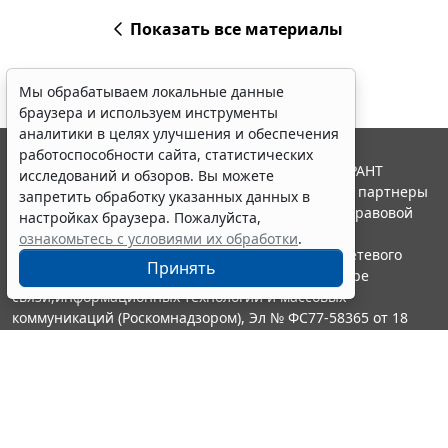
Показать все материалы
Мы обрабатываем локальные данные
браузера и используем инструменты
аналитики в целях улучшения и обеспечения
работоспособности сайта, статистических
© ООО "НПП "ГАРАНТ-СЕРВИС", 2026. Система ГАРАНТ
исследований и обзоров. Вы можете
выпускается с 1990 года. Компания "Гарант" и ее партнеры
запретить обработку указанных данных в
являются участниками Российской ассоциации правовой
настройках браузера. Пожалуйста,
информации ГАРАНТ.
ознакомьтесь с условиями их обработки
.
Портал ГАРАНТ.РУ зарегистрирован в качестве сетевого
Принять
издания Федеральной службой по надзору в сфере
связи,информационных технологий и массовых
коммуникаций (Роскомнадзором), Эл № ФС77-58365 от 18
июня 2014 года.
16+
Контакты
8-800-200-88-88