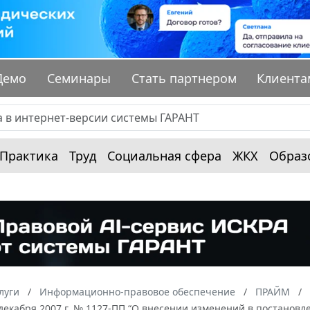
Демо
Семинары
Стать партнером
Клиента
Практика
Труд
Социальная сфера
ЖКХ
Образ
луги
Информационно-правовое обеспечение
ПРАЙМ
декабря 2007 г. № 1127-ПП “О внесении изменений в постановле