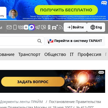
м
Войти
Eng
Перейти в систему ГАРАНТ
ование
Транспорт
Общество
IT
Профессия
П
Документы ленты ПРАЙМ
Постановление Правительства
ние Правительства Москвы от 29 мая 2007 г. № 412-ПП”