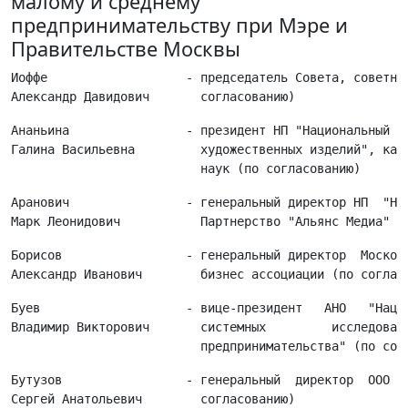
малому и среднему
предпринимательству при Мэре и
Правительстве Москвы
Иоффе                   - председатель Совета, советник
Ананьина                - президент НП "Национальный ко
Галина Васильевна         художественных изделий", канд
Аранович                - генеральный директор НП  "Нац
Борисов                 - генеральный директор  Московс
Буев                    - вице-президент   АНО   "Нацио
Владимир Викторович       системных         исследовани
Бутузов                 - генеральный  директор  ООО  "