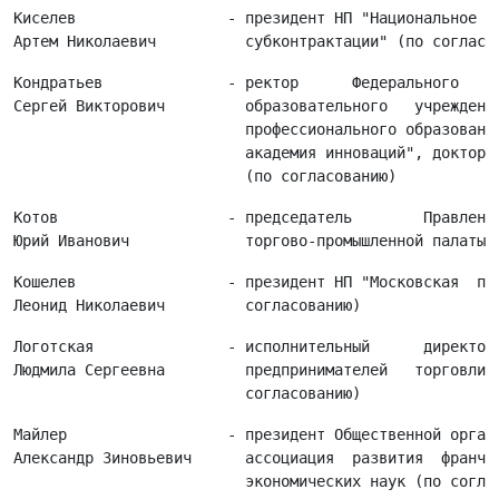
Киселев                 - президент НП "Национальное па
Кондратьев              - ректор      Федерального     
Сергей Викторович         образовательного   учреждения
                          профессионального образования
                          академия инноваций", доктор э
Котов                   - председатель        Правления
Кошелев                 - президент НП "Московская  пал
Логотская               - исполнительный      директор 
Людмила Сергеевна         предпринимателей   торговли" 
Майлер                  - президент Общественной органи
Александр Зиновьевич      ассоциация  развития  франчай