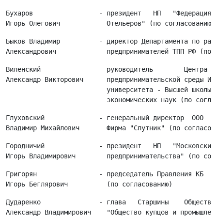
Бухаров                 - президент   НП   "Федерация  
Быков Владимир          - директор Департамента по рабо
Виленский               - руководитель        Центра   
Александр Викторович      предпринимательской среды ИМИ
                          университета - Высшей школы  
Глуховский              - генеральный директор  ООО  То
Городничий              - президент   НП   "Московский 
Григорян                - председатель Правления КБ  "А
Дударенко               - глава   Старшины    Обществен
Александр Владимирович    "Общество купцов и промышленн