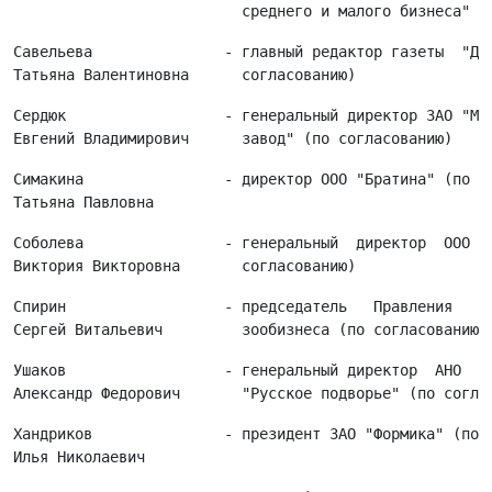
Савельева               - главный редактор газеты  "Дел
Сердюк                  - генеральный директор ЗАО "Мос
Симакина                - директор ООО "Братина" (по со
Соболева                - генеральный  директор  ООО  "
Спирин                  - председатель   Правления   Со
Ушаков                  - генеральный директор  АНО  "Ц
Хандриков               - президент ЗАО "Формика" (по с