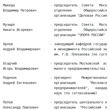
Микеда                  - председатель  Совета   Москов
Владимир Петрович         отделения      Общероссийской
Музыря                  - председатель  Совета   Москов
Никита Игоревич           отделения      Общероссийской
Орлов                   - заведующий кафедрой государст
Андрей Владимирович       и менеджмента Российской экон
Осадчий                 - председатель Московской  ассо
Поденок                 - президент     Межрегиональной
Андрей Евгеньевич         организации       "Московская
                          предпринимателей",   кандидат
Попов                   - председатель центрального ком
Александр Павлович        организации  "Российский  про