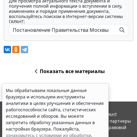
Для просмотра актуального текста документа и
получения полной информации о вступлении в силу,
изменениях и порядке применения документа,
воспользуйтесь поиском в Интернет-версии системы
ГАРАНТ:
Показать все материалы
Мы обрабатываем локальные данные
браузера и используем инструменты
аналитики в целях улучшения и обеспечения
работоспособности сайта, статистических
© ООО "НПП "ГАРАНТ-СЕРВИС", 2026. Система ГАРАНТ
исследований и обзоров. Вы можете
выпускается с 1990 года. Компания "Гарант" и ее партнеры
запретить обработку указанных данных в
являются участниками Российской ассоциации правовой
настройках браузера. Пожалуйста,
информации ГАРАНТ.
ознакомьтесь с условиями их обработки
.