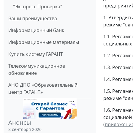
предприятий
"Экспресс Проверка"
1. Утвердит
Ваши преимущества
режиме "одн
Информационный банк
1.1. Реглам
Информационные материалы
социальных 
Купить систему ГАРАНТ
1.2. Реглам
Телекоммуникационное
1.3. Реглам
обновление
1.4. Регламе
АНО ДПО «Образовательный
1.5. Реглам
центр ГАРАНТ»
режиме "одн
1.6. Реглам
социальной 
Анонсы
(
приложение
8 сентября 2026