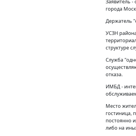
Заявитель -
города Моск
Держатель "
УСЗН района
территориа
структуре сл
Служба "одн
осуществляю
отказа.
ИМБД - инте
обслуживаем
Место жител
гостиница, 
постоянно и
либо на ины