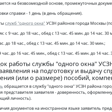
ается на безвозмездной основе, промежуточных докумен
вки справки - 1 день (в день обращения).
ты
служб "одного окна"
УСЗН районов города Москвы (по
: с 9 час. до 18 час., обед с 13 час. 45 мин. до 14 час. 30 
час. до 18 час., обед с 13 час. 45 мин. до 14 час. 30 мин.;
9 час. до 16 час. 45 мин., обед с 13 час. 45 мин. до 14 час.
док работы службы "одного окна" УС
заявления на подготовку и выдачу сп
ения (или о размере) пособий, компе
ль
обращается в службу "одного окна" УСЗН района гор
ля представителя заявителя - доверенность, оформленну
щий личность).
личия документов на иностранном языке заявитель пре