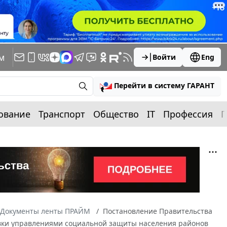
м
Войти
Eng
Перейти в систему ГАРАНТ
ование
Транспорт
Общество
IT
Профессия
П
Документы ленты ПРАЙМ
Постановление Правительства
товки управлениями социальной защиты населения районов