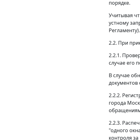
порядке.
Учитывая чт
устному зап
Регламенту).
2.2. При пр
2.2.1. Пров
случае его п
В случае об
документов 
2.2.2. Реги
города Моск
обращениями
2.2.3. Расп
"одного окн
контроля за