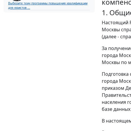
компенс
Выберите тему программы повышения квалификации
для юристов ...
1. Общи
Настоящий Р
Москвы спра
(далее - спр
За получени
города Моск
Москвы по м
Подготовка 
города Моск
приказом Де
Правительст
населения г
базе данных
В настоящем