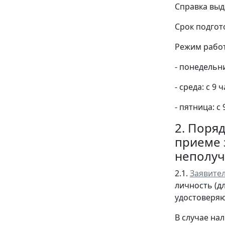
Справка выд
Срок подгото
Режим рабо
- понедельник
- среда: с 9 
- пятница: с 
2. Поря
приеме 
неполуч
2.1.
Заявите
личность (д
удостоверяю
В случае на