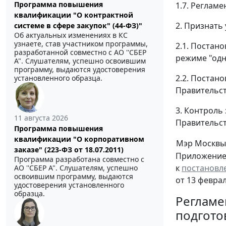
Программа повышения
1.7. Реглам
квалификации "О контрактной
2. Признать
системе в сфере закупок" (44-ФЗ)"
Об актуальных изменениях в КС
узнаете, став участником программы,
2.1. Постан
разработанной совместно с АО ''СБЕР
режиме "одн
А". Слушателям, успешно освоившим
программу, выдаются удостоверения
2.2. Постан
установленного образца.
Правительств
3. Контроль
11 августа 2026
Правительст
Программа повышения
квалификации "О корпоративном
Мэр Москвы
заказе" (223-ФЗ от 18.07.2011)
Приложение
Программа разработана совместно с
к
постановл
АО ''СБЕР А". Слушателям, успешно
освоившим программу, выдаются
от 13 феврал
удостоверения установленного
образца.
Регламе
подгото