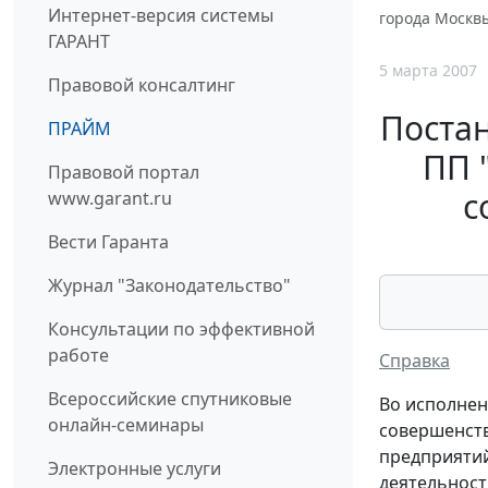
Интернет-версия системы
города Москвы
ГАРАНТ
5 марта 2007
Правовой консалтинг
Постан
ПРАЙМ
ПП 
Правовой портал
с
www.garant.ru
Вести Гаранта
Журнал "Законодательство"
Консультации по эффективной
работе
Справка
Всероссийские спутниковые
Во исполнен
онлайн-семинары
совершенств
предприятий
Электронные услуги
деятельност