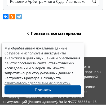
Показать все материалы
Мы обрабатываем локальные данные
браузера и используем инструменты
аналитики в целях улучшения и обеспечения
работоспособности сайта, статистических
© ООО "НПП "ГАРАНТ-СЕРВИС", 2026. Система ГАРАНТ
исследований и обзоров. Вы можете
выпускается с 1990 года. Компания "Гарант" и ее партнеры
запретить обработку указанных данных в
являются участниками Российской ассоциации правовой
настройках браузера. Пожалуйста,
информации ГАРАНТ.
ознакомьтесь с условиями их обработки
.
Портал ГАРАНТ.РУ зарегистрирован в качестве сетевого
Принять
издания Федеральной службой по надзору в сфере
связи,информационных технологий и массовых
коммуникаций (Роскомнадзором), Эл № ФС77-58365 от 18