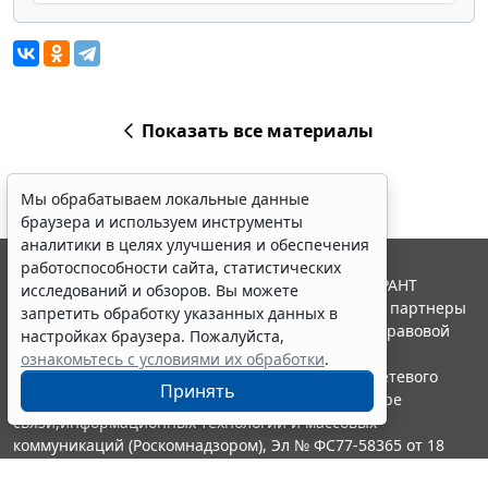
Показать все материалы
Мы обрабатываем локальные данные
браузера и используем инструменты
аналитики в целях улучшения и обеспечения
работоспособности сайта, статистических
© ООО "НПП "ГАРАНТ-СЕРВИС", 2026. Система ГАРАНТ
исследований и обзоров. Вы можете
выпускается с 1990 года. Компания "Гарант" и ее партнеры
запретить обработку указанных данных в
являются участниками Российской ассоциации правовой
настройках браузера. Пожалуйста,
информации ГАРАНТ.
ознакомьтесь с условиями их обработки
.
Портал ГАРАНТ.РУ зарегистрирован в качестве сетевого
Принять
издания Федеральной службой по надзору в сфере
связи,информационных технологий и массовых
коммуникаций (Роскомнадзором), Эл № ФС77-58365 от 18
июня 2014 года.