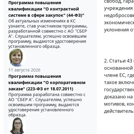
свобод, гар
Программа повышения
учреждения 
квалификации "О контрактной
недобросове
системе в сфере закупок" (44-ФЗ)"
Об актуальных изменениях в КС
экономическ
узнаете, став участником программы,
уклонения о
разработанной совместно с АО ''СБЕР
А". Слушателям, успешно освоившим
программу, выдаются удостоверения
установленного образца.
2.
Статьи 43
основанной 
11 августа 2026
члене ЕС, г
Программа повышения
такое включ
квалификации "О корпоративном
заказе" (223-ФЗ от 18.07.2011)
государстве
Программа разработана совместно с
доказано на
АО ''СБЕР А". Слушателям, успешно
мотивов, ко
освоившим программу, выдаются
удостоверения установленного
действитель
образца.