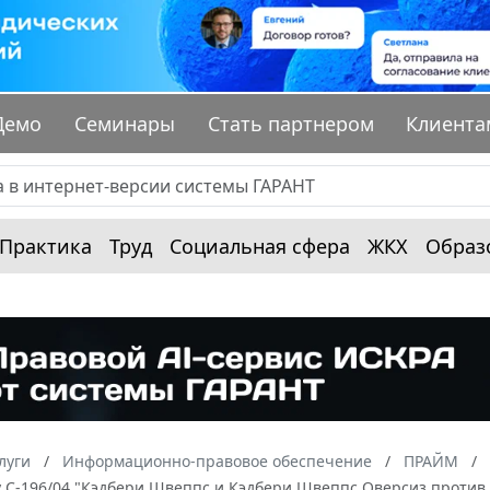
Демо
Семинары
Стать партнером
Клиента
Практика
Труд
Социальная сфера
ЖКХ
Образ
луги
Информационно-правовое обеспечение
ПРАЙМ
лу С-196/04 "Кэдбери Швеппс и Кэдбери Швеппс Оверсиз против