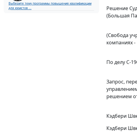
Выберите тему программы повышения квалификации
Решение Су
для юристов ...
(Большая Па
(Свобода уч
компаниях -
По делу С-19
Запрос, пер
управлением
решением от 
Кэдбери Шве
Кэдбери Шве