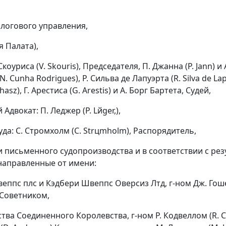
логового управления,
я Палата),
 Скоуриса (V. Skouris), Председателя, П. Джанна (P. Jann) 
N. Cunha Rodrigues), Р. Сильва де Лапуэрта (R. Silva de Lap
hasz), Г. Арестиса (G. Arestis) и А. Борг Бартета, Судей,
Адвокат: П. Леджер (P. Lйger,),
да: С. Стромхолм (C. Strцmholm), Распорядитель,
 письменного судопроизводства и в соответствии с резу
направленные от имени:
еппс плс и Кэдбери Швеппс Оверсиз Лтд, г-ном Дж. Гошем
 Советником,
тва Соединенного Королевства, г-ном Р. Кодвеллом (R. C