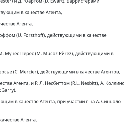
ster) и Д. Юартом (D. Ewart), Барристерами,
ствующим в качестве Агента,
ачестве Агента,
хоффом (U. Forsthoff), действующими в качестве
и М. Мунес Перес (M. Muсoz Pйrez), действующими в
Мерсье (C. Mercier), действующими в качестве Агентов,
тве Агента, и Р. Л. Несбиттом (R.L. Nesbitt), А. Коллинс
Garry),
вующим в качестве Агента, при участии г-на А. Синьоло
 качестве Агента,