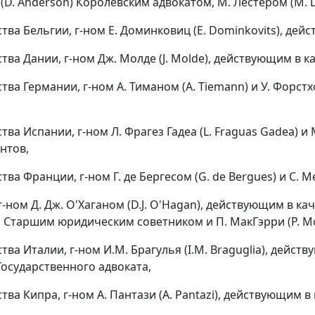
D. Anderson) Королевским адвокатом, М. Лестером (M. Le
тва Бельгии, г-ном Е. Доминковиц (E. Dominkovits), дей
тва Дании, г-ном Дж. Молде (J. Molde), действующим в к
тва Германии, г-ном А. Тиманом (A. Tiemann) и У. Форст
тва Испании, г-ном Л. Фрагез Гадеа (L. Fraguas Gadea) 
нтов,
тва Франции, г-ном Г. де Бергесом (G. de Bergues) и С. 
г-ном Д. Дж. О'Хаганом (D.J. O'Hagan), действующим в качес
s), Старшим юридическим советником и П. МакГэрри (P. Mc
тва Италии, г-ном И.М. Брагулья (I.M. Braguglia), дейст
, Государственного адвоката,
тва Кипра, г-ном А. Пантази (A. Pantazi), действующим в