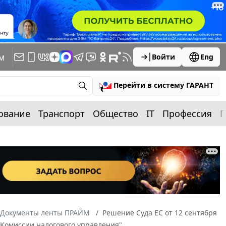
м
Войти
Eng
Перейти в систему ГАРАНТ
ование
Транспорт
Общество
IT
Профессия
П
Документы ленты ПРАЙМ
Решение Суда ЕС от 12 сентября
 Комиссии налогового управления"