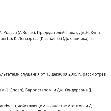
и А. Розаса (A.Rosas), Предедателей Палат, Дж.Н. Куна
uerta), К. Ленаэртса (K.Lenaerts) (Докладчика), Е.
льтатами слушания от 13 декабря 2005 г., рассмотрев
 (J. Ghosh), Барристером, и Дж. Хендерсона (J.
audwell), действующим в качестве Агентов, и Д.