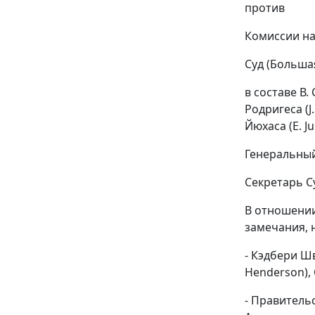
против
Комиссии на
Суд (Больша
в составе В.
Родригеса (J.
Йюхаса (E. Ju
Генеральный 
Секретарь Су
В отношении
замечания, 
- Кэдбери Шв
Henderson),
- Правительс