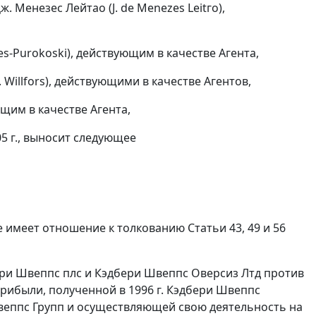
. Менезес Лейтао (J. de Menezes Leitгo),
es-Purokoski), действующим в качестве Агента,
. Willfors), действующими в качестве Агентов,
ющим в качестве Агента,
5 г., выносит следующее
ке имеет отношение к толкованию
Статьи 43
,
49
и
56
бери Швеппс плс и Кэдбери Швеппс Оверсиз Лтд против
ибыли, полученной в 1996 г. Кэдбери Швеппс
еппс Групп и осуществляющей свою деятельность на