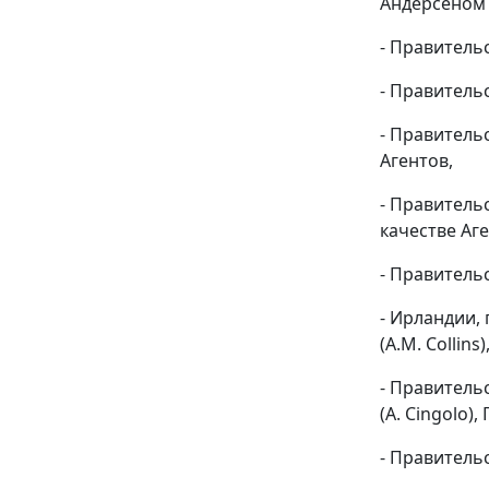
Андерсеном (
- Правительс
- Правительс
- Правительс
Агентов,
- Правительс
качестве Аге
- Правительс
- Ирландии, 
(A.M. Collin
- Правительс
(A. Cingolo)
- Правительс