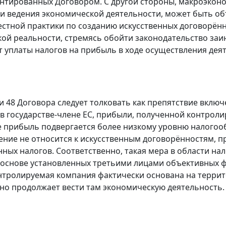
антированных
Договором
. С другой стороны, макроэко
и ведения экономической деятельности, может быть о
стной практики по созданию искусственных договорённ
ой реальности, стремясь обойти законодательство заин
т уплаты налогов на прибыль в ходе осуществления деят
и
48
Договора следует толковать как препятствие включ
в государстве-члене ЕС, прибыли, полученной контроли
де прибыль подвергается более низкому уровню налогоо
ение не относится к искусственным договорённостям, 
нных налогов. Соответственно, такая мера в области н
 основе установленных третьими лицами объективных ф
нтролируемая компания фактически основана на террит
но продолжает вести там экономическую деятельность.