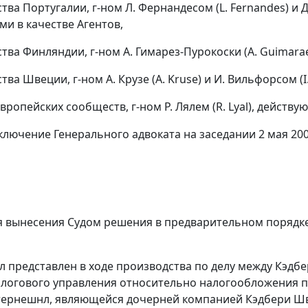
тва Португалии, г-ном Л. Фернандесом (L. Fernandes) и Дж
и в качестве Агентов,
тва Финляндии, г-ном А. Гимарез-Пурокоски (A. Guimara
тва Швеции, г-ном А. Крузе (A. Kruse) и И. Вильфорсом (I
вропейских сообществ, г-ном Р. Лялем (R. Lyal), действу
ключение Генерального адвоката на заседании 2 мая 200
ля вынесения Судом решения в предварительном поряд
ыл представлен в ходе производства по делу между Кэд
логового управления относительно налогообложения пр
ернешнл, являющейся дочерней компанией Кэдбери Шв