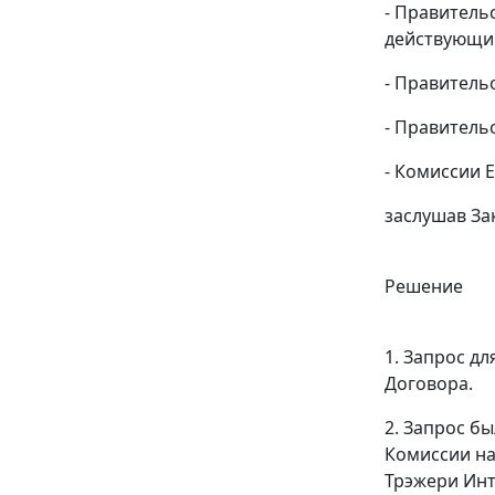
- Правительс
действующим
- Правительс
- Правительс
- Комиссии Е
заслушав За
Решение
1. Запрос д
Договора.
2. Запрос б
Комиссии на
Трэжери Инт