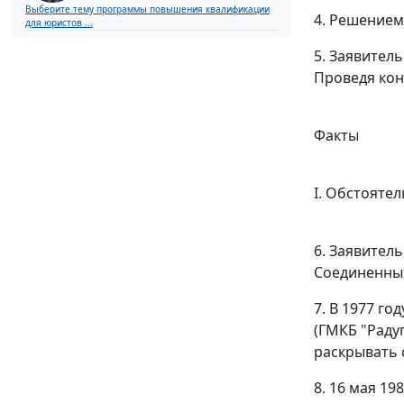
Выберите тему программы повышения квалификации
4.
Решением
для юристов ...
5. Заявител
Проведя кон
Факты
I. Обстоятел
6. Заявител
Соединенны
7. В 1977 г
(ГМКБ "Раду
раскрывать 
8. 16 мая 19