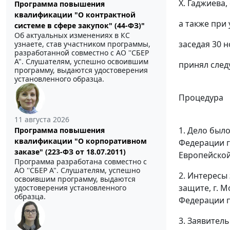
Х. Гаджиева,
Программа повышения
квалификации "О контрактной
а также при 
системе в сфере закупок" (44-ФЗ)"
Об актуальных изменениях в КС
заседая 30 н
узнаете, став участником программы,
разработанной совместно с АО ''СБЕР
А". Слушателям, успешно освоившим
принял сле
программу, выдаются удостоверения
установленного образца.
Процедура
11 августа 2026
1. Дело был
Программа повышения
квалификации "О корпоративном
Федерации г
заказе" (223-ФЗ от 18.07.2011)
Европейской
Программа разработана совместно с
АО ''СБЕР А". Слушателям, успешно
2. Интересы
освоившим программу, выдаются
защите, г. 
удостоверения установленного
образца.
Федерации п
3. Заявитель