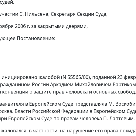
 судей,
участии С. Нильсена, Секретаря Секции Суда,
оября 2006 г. за закрытыми дверями,
дующее Постановление:
о инициировано жалобой (N 55565/00), поданной 23 февр
ражданином России Аркадием Михайловичем Бартиком (д
 конвенции о защите прав человека и основных свобод.
 заявителя в Европейском Суде представляла М. Воскоб
Москва. Власти Российской Федерации в Европейском С
ри Европейском Суде по правам человека П. Лаптевым.
 жаловался, в частности, на нарушение его права покида