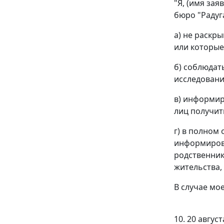
"Я, (имя за
бюро "Радуг
а) не раскр
или которые
б) соблюдат
исследовани
в) информир
лиц получит
г) в полном
информирова
родственник
жительства,
В случае мо
10. 20 авгус