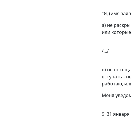
"Я, (имя зая
а) не раскр
или которые
/.../
в) не посещ
вступать - н
работаю, ил
Меня уведом
9. 31 января