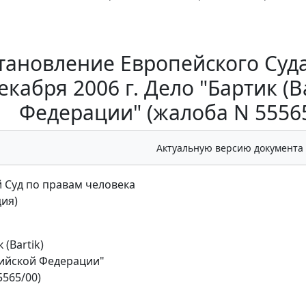
тановление Европейского Суда
екабря 2006 г. Дело "Бартик (B
Федерации" (жалоба N 55565
Актуальную версию документа
 Суд по правам человека
ция)
 (Bartik)
ийской Федерации"
5565/00)