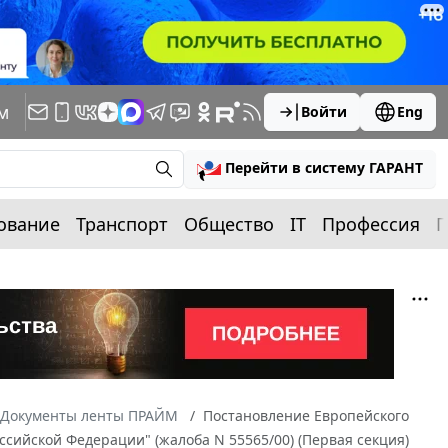
м
Войти
Eng
Перейти в систему ГАРАНТ
ование
Транспорт
Общество
IT
Профессия
П
Документы ленты ПРАЙМ
Постановление Европейского
Российской Федерации" (жалоба N 55565/00) (Первая секция)