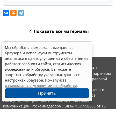
Показать все материалы
Мы обрабатываем локальные данные
браузера и используем инструменты
аналитики в целях улучшения и обеспечения
работоспособности сайта, статистических
© ООО "НПП "ГАРАНТ-СЕРВИС", 2026. Система ГАРАНТ
исследований и обзоров. Вы можете
выпускается с 1990 года. Компания "Гарант" и ее партнеры
запретить обработку указанных данных в
являются участниками Российской ассоциации правовой
настройках браузера. Пожалуйста,
информации ГАРАНТ.
ознакомьтесь с условиями их обработки
.
Портал ГАРАНТ.РУ зарегистрирован в качестве сетевого
Принять
издания Федеральной службой по надзору в сфере
связи,информационных технологий и массовых
коммуникаций (Роскомнадзором), Эл № ФС77-58365 от 18
июня 2014 года.