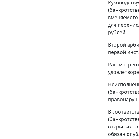
Руководству
(банкротств
вменяемого 
для перечис
рублей.
Второй арби
первой инст
Рассмотрев 
удовлетворе
Неисполнени
(банкротств
правонаруше
В соответств
(банкротств
открытых то
обязан опуб