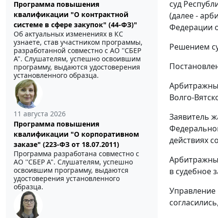
суд Республ
Программа повышения
квалификации "О контрактной
(далее - ар
системе в сфере закупок" (44-ФЗ)"
Федерации о
Об актуальных изменениях в КС
узнаете, став участником программы,
Решением суд
разработанной совместно с АО ''СБЕР
А". Слушателям, успешно освоившим
Постановлен
программу, выдаются удостоверения
установленного образца.
Арбитражный
Волго-Вятск
11 августа 2026
Заявитель ж
Программа повышения
Федерального
квалификации "О корпоративном
действиях с
заказе" (223-ФЗ от 18.07.2011)
Программа разработана совместно с
Арбитражны
АО ''СБЕР А". Слушателям, успешно
освоившим программу, выдаются
в судебное з
удостоверения установленного
образца.
Управление 
согласились