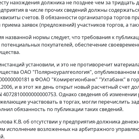
есту нахождения должника не позднее чем за тридцать 
дприятия в числе прочих сведений должны содержаться 
еквизиты счетов. В обязанности организатора торгов пр
 приема заявок (предложений) участников торгов, а так
я названной нормы следует, что требования к публика
 потенциальных покупателей, обеспечение своевременно
ущества.
инстанций установили, и это не противоречит материал
щества ОАО "Полярноуралгеология", опубликованном в "
00000000181 в ФОАО "Комирегионбанк" "Ухтабанк" в гор
0.2006, и в этот же день открыт новый расчетный счет 
N 4072810000000000753. Однако сведения об изменении 
 желающие участвовать в торгах, могли перечислить за
олнил обязанность по публикации таких сведений.
лова К.В. об отсутствии у предприятия-должника денежн
м исполнение возложенных на арбитражного управляю
й.