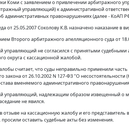
ики Коми с заявлением о привлечении арбитражного у
битражный управляющий) к административной ответственн
б административных правонарушениях (далее - КоАП РФ
а от 25.05.2007 Соколову К.В. назначено наказание в ви
ием Второго арбитражного апелляционного суда от 18.
 управляющий не согласился с принятыми судебными 
ого округа с кассационной жалобой.
алобы считает, что суды неправильно применили часть 3 
 закона от 26.10.2002 N 127-ФЗ "О несостоятельности (б
остава вменяемого административного правонарушения
й управляющий, надлежащим образом извещенный о ме
аседание не явился.
в отзыве на кассационную жалобу и его представитель в
, просили оставить судебные акты без изменения.