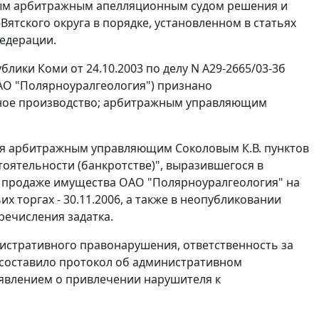
рым арбитражным апелляционным судом решения и
тского округа в порядке, установленном в статьях
Федерации.
лики Коми от 24.10.2003 по делу N А29-2665/03-3б
АО "Полярноуралгеология") признано
сное производство; арбитражным управляющим
ия арбитражным управляющим Соколовым К.В. пунктов
стоятельности (банкротстве)", выразившегося в
 о продаже имущества ОАО "Полярноуралгеология" на
ьих торгах - 30.11.2006, а также в неопубликовании
речисления задатка.
истративного правонарушения, ответственность за
е составило протокол об административном
аявлением о привлечении нарушителя к