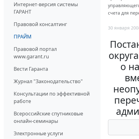
Интернет-версия системы
управляющего
ГАРАНТ
счета для пер
Правовой консалтинг
30 января 200
ПРАЙМ
Поста
Правовой портал
округа
www.garant.ru
о н
Вести Гаранта
вм
Журнал "Законодательство"
неопу
Консультации по эффективной
переч
работе
адми
Всероссийские спутниковые
онлайн-семинары
Электронные услуги