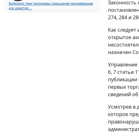
Законность
Выберите тему программы повышения квалификации
для юристов ...
постановлен
274, 284 и 
Как следует
открытое ак
несостоятел
назначен Со
Управление 
6, 7 статьи 
публикации 
первых торга
сведений об
Усмотрев в 
которое пре
правонаруше
администрат