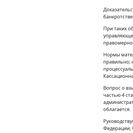
Доказательс
банкротстве
При таких о
управляющег
правомерно 
Нормы мате
правильно; 
процессуаль
Кассационна
Вопрос о вз
частью 4 ст
администрат
облагается.
Руководству
Федерации, 