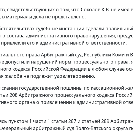
тв, свидетельствующих о том, что Соколов К.В. не имел
, в материалы дела не представлено.
бстоятельствах судебные инстанции сделали правильны
о состава административного правонарушения, предусмо
привлекли его к административной ответственности.
риального права Арбитражный суд Республики Коми и 
не допустили нарушений норм процессуального права, я
ного кодекса Российской Федерации в любом случае ос
я жалоба не подлежит удовлетворению.
ыскании государственной пошлины по кассационной жало
атьи 208 Арбитражного процессуального кодекса Росси
ивного органа о привлечении к административной отв
ясь пунктом 1 части 1 статьи 287 и статьей 289 Арбитр
Федеральный арбитражный суд Волго-Вятского округа п