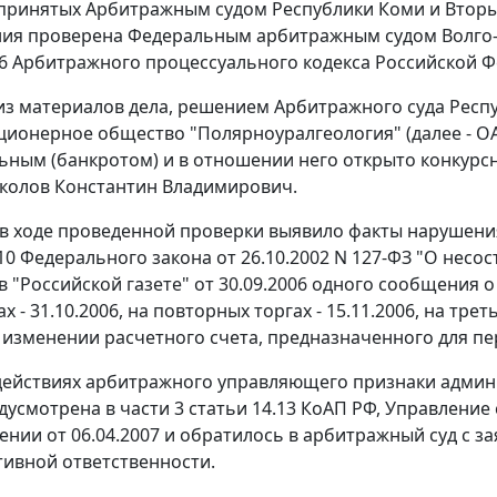
 принятых Арбитражным судом Республики Коми и Вто
ия проверена Федеральным арбитражным судом Волго-Вя
286 Арбитражного процессуального кодекса Российской 
 из материалов дела, решением Арбитражного суда Респуб
ционерное общество "Полярноуралгеология" (далее - О
ьным (банкротом) и в отношении него открыто конкур
колов Константин Владимирович.
в ходе проведенной проверки выявило факты нарушен
110 Федерального закона от 26.10.2002 N 127-ФЗ "О несо
в "Российской газете" от 30.09.2006 одного сообщения
х - 31.10.2006, на повторных торгах - 15.11.2006, на трет
 изменении расчетного счета, предназначенного для пе
действиях арбитражного управляющего признаки админ
дусмотрена в части 3 статьи 14.13 КоАП РФ, Управлени
нии от 06.04.2007 и обратилось в арбитражный суд с з
ивной ответственности.