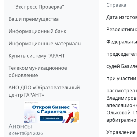
Справка
"Экспресс Проверка"
Дата изгото
Ваши преимущества
Резолютивна
Информационный банк
Федеральный
Информационные материалы
председател
Купить систему ГАРАНТ
судей Базиле
Телекоммуникационное
обновление
при участии 
АНО ДПО «Образовательный
рассмотрел 
центр ГАРАНТ»
Владимирови
апелляционно
Ольковой Т.
арбитражног
Анонсы
Управление 
8 сентября 2026