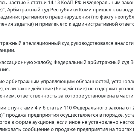
ясь частью 3 статьи 14.13 КоАП РФ и Федеральным закон
е)", Арбитражный суд Республики Коми пришел к выводу 
административного правонарушения (по факту неопубл
ления задатка) и привлек его к административной ответ
тражный апелляционный суд руководствовался аналоги
анции.
кассационную жалобу, Федеральный арбитражный суд Во
ния.
е арбитражным управляющим обязанностей, установле
е), если такое действие (бездействие) не содержит уго
нием, ответственность за которое установлена в части 
ии с пунктами 4 и 6 статьи 110 Федерального закона от 
е)" продажа предприятия осуществляется в порядке, у
ргов в форме аукциона, если иное не установлено нас
ликовать сообщение о продаже предприятия на торгах 