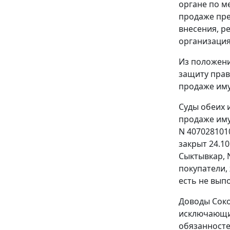
органе по м
продаже пре
внесения, р
организация
Из положени
защиту прав
продаже им
Суды обеих 
продаже иму
N 407028101
закрыт 24.1
Сыктывкар, 
покупатели,
есть не вып
Доводы Соко
исключающи
обязанносте