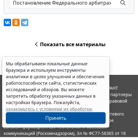
Показать все материалы
Мы обрабатываем локальные данные
браузера и используем инструменты
аналитики в целях улучшения и обеспечения
работоспособности сайта, статистических
© ООО "НПП "ГАРАНТ-СЕРВИС", 2026. Система ГАРАНТ
исследований и обзоров. Вы можете
выпускается с 1990 года. Компания "Гарант" и ее партнеры
запретить обработку указанных данных в
являются участниками Российской ассоциации правовой
настройках браузера. Пожалуйста,
информации ГАРАНТ.
ознакомьтесь с условиями их обработки
.
Портал ГАРАНТ.РУ зарегистрирован в качестве сетевого
Принять
издания Федеральной службой по надзору в сфере
связи,информационных технологий и массовых
коммуникаций (Роскомнадзором), Эл № ФС77-58365 от 18