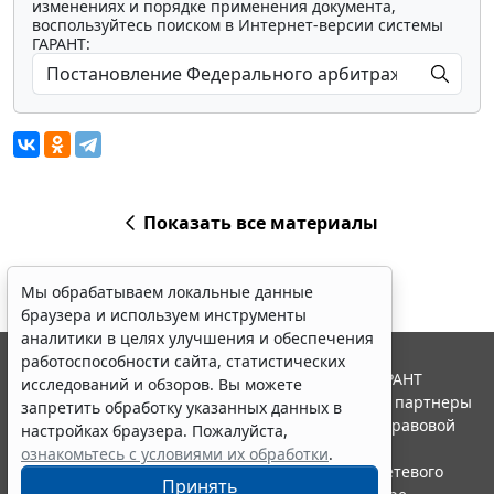
изменениях и порядке применения документа,
воспользуйтесь поиском в Интернет-версии системы
ГАРАНТ:
Показать все материалы
Мы обрабатываем локальные данные
браузера и используем инструменты
аналитики в целях улучшения и обеспечения
работоспособности сайта, статистических
© ООО "НПП "ГАРАНТ-СЕРВИС", 2026. Система ГАРАНТ
исследований и обзоров. Вы можете
выпускается с 1990 года. Компания "Гарант" и ее партнеры
запретить обработку указанных данных в
являются участниками Российской ассоциации правовой
настройках браузера. Пожалуйста,
информации ГАРАНТ.
ознакомьтесь с условиями их обработки
.
Портал ГАРАНТ.РУ зарегистрирован в качестве сетевого
Принять