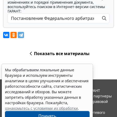
изменениях и порядке применения документа,
воспользуйтесь поиском в Интернет-версии системы
ГАРАНТ:
Показать все материалы
Мы обрабатываем локальные данные
браузера и используем инструменты
аналитики в целях улучшения и обеспечения
работоспособности сайта, статистических
© ООО "НПП "ГАРАНТ-СЕРВИС", 2026. Система ГАРАНТ
исследований и обзоров. Вы можете
выпускается с 1990 года. Компания "Гарант" и ее партнеры
запретить обработку указанных данных в
являются участниками Российской ассоциации правовой
настройках браузера. Пожалуйста,
информации ГАРАНТ.
ознакомьтесь с условиями их обработки
.
Портал ГАРАНТ.РУ зарегистрирован в качестве сетевого
Принять