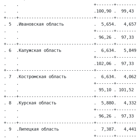
.    .                              +-------+---------+
.    .                              .100,90 .  99,43  .
+----+------------------------------+-------+---------+
. 5  .Ивановская область            .  5,654.   4,657 .
.    .                              +-------+---------+
.    .                              . 96,26 .  97,33  .
+----+------------------------------+-------+---------+
. 6  .Калужская область             .  6,634.   5,849 .
.    .                              +-------+---------+
.    .                              .102,06 .  97,33  .
+----+------------------------------+-------+---------+
. 7  .Костромская область           .  6,634.   4,062 .
.    .                              +-------+---------+
.    .                              . 95,10 . 101,52  .
+----+------------------------------+-------+---------+
. 8  .Курская область               .  5,880.   4,332 .
.    .                              +-------+---------+
.    .                              . 96,26 .  97,33  .
+----+------------------------------+-------+---------+
. 9  .Липецкая область              .  7,387.   4,441 .
.    .                              +-------+---------+