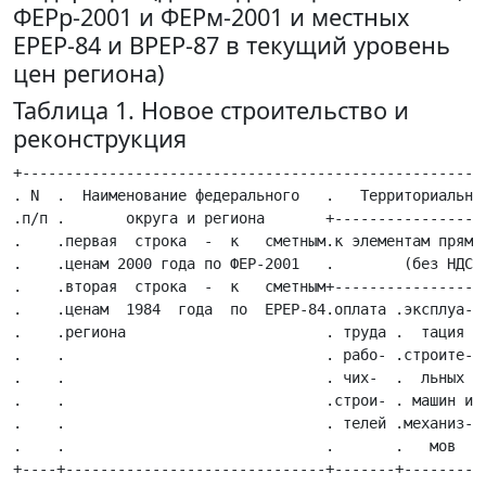
ФЕРр-2001 и ФЕРм-2001 и местных
ЕРЕР-84 и ВРЕР-87 в текущий уровень
цен региона)
Таблица 1. Новое строительство и
реконструкция
+------------------------------------------------------
. N  .  Наименование федерального   .   Территориальные
.п/п .       округа и региона       +------------------
.    .первая  строка  -  к   сметным.к элементам прямых
.    .ценам 2000 года по ФЕР-2001   .        (без НДС) 
.    .вторая  строка  -  к   сметным+------------------
.    .ценам  1984  года  по  ЕРЕР-84.оплата .эксплуа- .
.    .региона                       . труда .  тация  .
.    .                              . рабо- .строите- .
.    .                              . чих-  .  льных  .
.    .                              .строи- . машин и .
.    .                              . телей .механиз- .
.    .                              .       .   мов   .
+----+------------------------------+-------+---------+