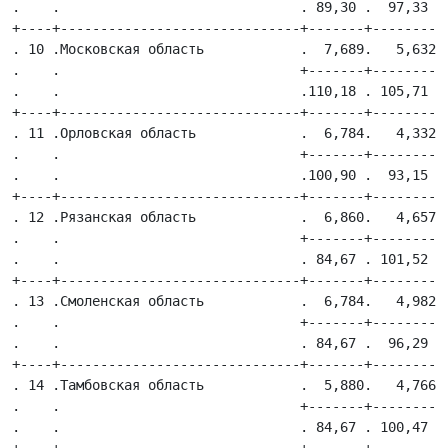
.    .                              . 89,30 .  97,33  .
+----+------------------------------+-------+---------+
. 10 .Московская область            .  7,689.   5,632 .
.    .                              +-------+---------+
.    .                              .110,18 . 105,71  .
+----+------------------------------+-------+---------+
. 11 .Орловская область             .  6,784.   4,332 .
.    .                              +-------+---------+
.    .                              .100,90 .  93,15  .
+----+------------------------------+-------+---------+
. 12 .Рязанская область             .  6,860.   4,657 .
.    .                              +-------+---------+
.    .                              . 84,67 . 101,52  .
+----+------------------------------+-------+---------+
. 13 .Смоленская область            .  6,784.   4,982 .
.    .                              +-------+---------+
.    .                              . 84,67 .  96,29  .
+----+------------------------------+-------+---------+
. 14 .Тамбовская область            .  5,880.   4,766 .
.    .                              +-------+---------+
.    .                              . 84,67 . 100,47  .