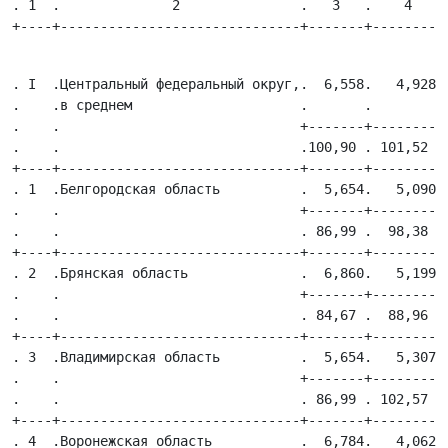
. 1  .              2               .   3   .    4    .
. I  .Центральный федеральный округ,.  6,558.   4,928 .
.    .в среднем                     .       .         .
.    .                              +-------+---------+
.    .                              .100,90 . 101,52  .
+----+------------------------------+-------+---------+
. 1  .Белгородская область          .  5,654.   5,090 .
.    .                              +-------+---------+
.    .                              . 86,99 .  98,38  .
+----+------------------------------+-------+---------+
. 2  .Брянская область              .  6,860.   5,199 .
.    .                              +-------+---------+
.    .                              . 84,67 .  88,96  .
+----+------------------------------+-------+---------+
. 3  .Владимирская область          .  5,654.   5,307 .
.    .                              +-------+---------+
.    .                              . 86,99 . 102,57  .
+----+------------------------------+-------+---------+
. 4  .Воронежская область           .  6,784.   4,062 .