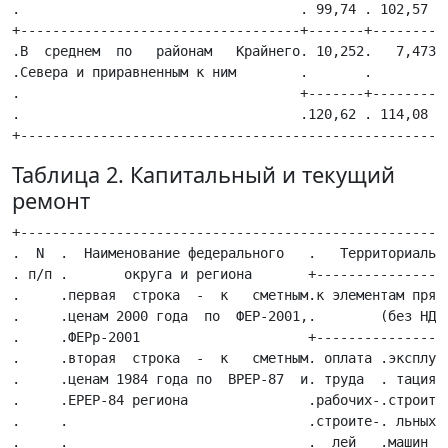
Таблица 2. Капитальный и текущий
ремонт
+------------------------------------------------------------------------+
.  N  .  Наименование федерального   .   Территориальные коэффициенты:   .
. п/п .       округа и региона       +-----------------------------------.
.     .первая  строка  -  к   сметным.к элементам прямых затрат .к общей .
.     .ценам 2000 года  по  ФЕР-2001,.        (без НДС)         .стоимос-.
.     .ФЕРр-2001                     +--------------------------. ти СМР .
.     .вторая  строка  -  к   сметным. оплата .эксплуа-.материа-.  (без  .
.     .ценам 1984 года по  ВРЕР-87  и. труда  . тация  .  лы с  .  НДС)  .
.     .ЕРЕР-84 региона               .рабочих-.строите-.достав- .        .
.     .                              .строите-. льных  .  кой   .        .
.     .                              .  лей   .машин и .        .        .
.     .                              .        .механиз-.        .        .
.     .                              .        .  мов   .        .        .
+-----+------------------------------+--------+--------+--------+--------.
.  1  .              2               .   3    .   4    .   5    .   6    .
+-----+------------------------------+--------+--------+--------+--------.
.  I  .Центральный федеральный округ,.  6,558 .  4,622 .  3,570 .  4,141 .
.     .в среднем                     .        .        .        .        .
.     .                              +--------+--------+--------+--------.
.     .                              .100,90  . 97,06  . 85,62  . 87,64  .
+-----+------------------------------+--------+--------+--------+--------.
.  1  .Белгородская область          .  5,654 .  4,774 .  3,883 .  4,183 .
.     .                              +--------+--------+--------+--------.
.     .                              . 86,99  . 94,06  . 81,86  . 81,87  .
+-----+------------------------------+--------+--------+--------+--------.
.  2  .Брянская область              .  6,860 .  4,876 .  3,793 .  4,375 .
.     .                              +--------+--------+--------+--------.
.     .                              . 84,67  . 85,06  . 80,92  . 80,22  .
+-----+------------------------------+--------+--------+--------+--------.
.  3  .Владимирская область          .  5,654 .  4,97  .  4,24  .  4,44  .
.     .                              +--------+--------+--------+--------.
.     .                              . 86,99  . 98,07  . 89,39  . 87,47  .
+-----+------------------------------+--------+--------+--------+--------.
.  4  .Воронежская область           .  6,784 .  3,809 .  3,213 .  3,89  .
.     .                              +--------+--------+--------+--------.
.     .                              .100,90  . 95,06  . 83,74  . 86,18  .
+-----+------------------------------+--------+--------+--------+--------.
.  5  .Ивановская область            .  5,654 .  4,368 .  3,838 .  4,129 .
.     .                              +--------+--------+--------+--------.
.     .                              . 96,26  . 93,06  . 86,57  . 87,12  .
+-----+------------------------------+--------+--------+--------+--------.
.  6  .Калужская область             .  6,634 .  5,485 .  3,303 .  4,014 .
.     .                              +--------+--------+--------+--------.
.     .                              .102,06  . 93,06  . 78,10  . 82,28  .
+-----+------------------------------+--------+--------+--------+--------.
.  7  .Костромская область           .  6,634 .  3,809 .  3,303 .  3,922 .
.     .                              +--------+--------+--------+--------.
.     .                              . 95,10  . 97,06  . 81,86  . 83,74  .
+-----+------------------------------+--------+--------+--------+--------.
.  8  .Курская область               .  5,880 .  4,063 .  3,213 .  3,717 .
.     .                              +--------+--------+--------+--------.
.     .                              . 96,26  . 93,06  . 90,33  . 89,81  .
+-----+------------------------------+--------+--------+--------+--------.
.  9  .Липецкая область              .  7,387 .  4,165 .  3,213 .  4,035 .
.     .                              +--------+--------+--------+--------.
.     .                              . 89,30  . 93,06  . 81,86  . 82,30  .
+-----+------------------------------+--------+--------+--------+--------.
.  10 .Московская область            .  7,689 .  5,282 .  3,436 .  4,317 .
.     .                              +--------+--------+--------+--------.
.     .                              .110,1 8 .101,07  . 89,39  . 92,49  .
+-----+------------------------------+--------+--------+--------+--------.
.  11 .Орловская область             .  6,784 .  4,063 .  3,213 .  3,904 .
.     .                              +--------+--------+--------+--------.
.     .                              .100,90  . 89,06  . 77,16  . 81,15  .
+-----+------------------------------+--------+--------+--------+--------.
.  12 .Рязанская область             .  6,86  .  4,368 .  3,303 .  4,000 .
.     .                              +--------+--------+--------+--------.
.     .                              . 84,67  . 97,06  . 83,74  . 82,89  .
+-----+------------------------------+--------+--------+--------+--------.
.  13 .Смоленская область            .  6,784 .  4,673 .  3,570 .  4,191 .
.     .                              +--------+--------+--------+--------.
.     .                              . 84,67  . 92,06  . 85,62  . 83,96  .
+-----+------------------------------+--------+--------+--------+--------.
.  14 .Тамбовская область            .  5,880 .  4,470 .  3,347 .  3,834 .
.     .                              +--------+--------+--------+--------.
.     .                              . 84,67  . 96,06  . 89,39  . 86,87  .
+-----+------------------------------+--------+--------+--------+--------.
.  15 .Тверская область              .  7,689 .  4,673 .  3,615 .  4,410 .
.     .                              +--------+--------+--------+--------.
.     .                              .111,34  . 99,07  . 88,45  . 91,95  .
+-----+------------------------------+--------+--------+--------+--------.
.  16 .Тульская область              .  6,332 .  5,485 .  4,017 .  4,457 .
.     .                              +--------+--------+--------+--------.
.     .                              . 92,78  . 108,07 . 84,68  . 85,87  .
+-----+------------------------------+--------+--------+--------+--------.
.  17 .Ярославская область           .  6,709 .  4,470 .  3,436 .  4,069 .
.     .                              +--------+--------+--------+--------.
.     .                              .103,22  . 88,06  . 88,45  . 89,64  .
+-----+------------------------------+--------+--------+--------+--------.
.  18 .г. Москва                     .  8,868 .  5,689 .  4,731 .  5,500 .
.     .                              +--------+--------+--------+--------.
.     .                              .130,28  . 99,07  . 99,74  .103,98  .
+-----+------------------------------+--------+--------+--------+--------.
.  17 .2. Северо-Западный федеральный.  8,443 .  5,333 .  4,552 .  5,266 .
.     .округ, в среднем              .        .        .        .        .
.     .                              +--------+--------+--------+--------.
.     .                              .107,86  .101,07  . 93,15  . 94,69  .
+-----+------------------------------+--------+--------+--------+--------.
.  19 .Республ