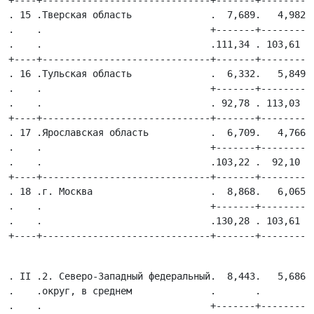
+----+------------------------------+-------+---------+
. 15 .Тверская область              .  7,689.   4,982 .
.    .                              +-------+---------+
.    .                              .111,34 . 103,61  .
+----+------------------------------+-------+---------+
. 16 .Тульская область              .  6,332.   5,849 .
.    .                              +-------+---------+
.    .                              . 92,78 . 113,03  .
+----+------------------------------+-------+---------+
. 17 .Ярославская область           .  6,709.   4,766 .
.    .                              +-------+---------+
.    .                              .103,22 .  92,10  .
+----+------------------------------+-------+---------+
. 18 .г. Москва                     .  8,868.   6,065 .
.    .                              +-------+---------+
.    .                              .130,28 . 103,61  .