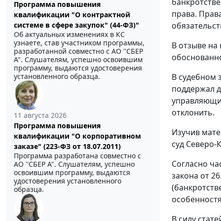
банкротстве
Программа повышения
права. Прав
квалификации "О контрактной
обязательст
системе в сфере закупок" (44-ФЗ)"
Об актуальных изменениях в КС
узнаете, став участником программы,
В отзыве на
разработанной совместно с АО ''СБЕР
обоснованно
А". Слушателям, успешно освоившим
программу, выдаются удостоверения
В судебном 
установленного образца.
поддержал д
управляющий
отклонить.
11 августа 2026
Программа повышения
Изучив мате
квалификации "О корпоративном
суд Северо-
заказе" (223-ФЗ от 18.07.2011)
Программа разработана совместно с
Согласно ча
АО ''СБЕР А". Слушателям, успешно
освоившим программу, выдаются
закона от 26
удостоверения установленного
(банкротств
образца.
особенностя
В силу стат