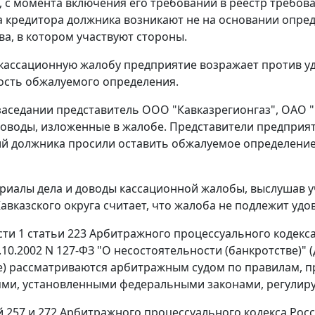
, с момента включения его требований в реестр требов
а кредитора должника возникают не на основании опред
ва, в котором участвуют стороны.
 кассационную жалобу предприятие возражает против у
сть обжалуемого определения.
заседании представитель ООО "Кавказрегионгаз", ОАО "
оводы, изложенные в жалобе. Представители предприят
 должника просили оставить обжалуемое определение 
риалы дела и доводы кассационной жалобы, выслушав 
Кавказского округа считает, что жалоба не подлежит у
сти 1 статьи 223 Арбитражного процессуального кодекс
.10.2002 N 127-ФЗ "О несостоятельности (банкротстве)" 
е) рассматриваются арбитражным судом по правилам, 
ми, установленными федеральными законами, регулиру
ей 257 и 272 Арбитражного процессуального кодекса Рос