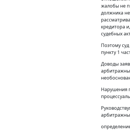
жалобы не п
должника не
рассматрива
кредитора и
судебных ак
Поэтому суд
пункту 1 ча
Доводы заяв
арбитражный
необоснова
Нарушения п
процессуаль
Руководству
арбитражный
определение