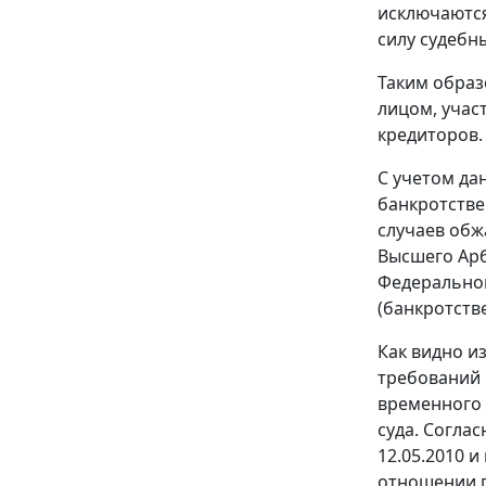
исключаются
силу судебн
Таким образ
лицом, учас
кредиторов.
С учетом да
банкротстве
случаев обж
Высшего Арб
Федеральног
(банкротстве
Как видно и
требований 
временного 
суда. Согла
12.05.2010 
отношении п