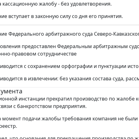
а кассационную жалобу - без удовлетворения.
ие вступает в законную силу со дня его принятия.
ие Федерального арбитражного суда Северо-Кавказского о
новления предоставлен Федеральным арбитражным судом
нно-правовом сотрудничестве
иводится с сохранением орфографии и пунктуации ист
иводится в извлечении: без указания состава суда, рас
кумента
ионной инстанции прекратил производство по жалобе 
связи с банкротством предприятия.
а момент подачи жалобы требования компания не были
реестр.
счел, что основания для прекращения производства по 