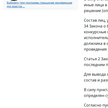
Выберите тему программы повышения квалификации
иные лица в
для юристов ...
решение (оп
Состав лиц,
34 Закона о
конкурсные 
исполнитель
должника в 
проведения 
Статья 2 За
последним п
Для вывода 
состав и раз
В силу пунк
определен с
Согласно пу