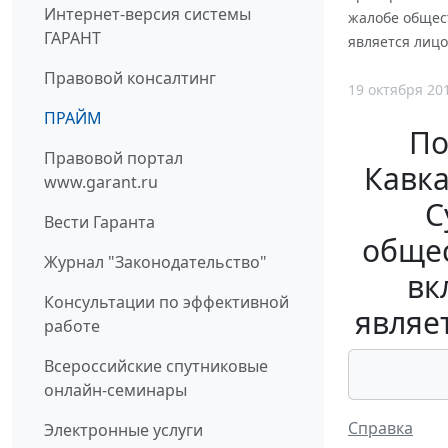
Интернет-версия системы
жалобе общест
ГАРАНТ
является лицо
Правовой консалтинг
19 октября 20
ПРАЙМ
По
Правовой портал
Кавка
www.garant.ru
С
Вести Гаранта
общес
Журнал "Законодательство"
вк
Консультации по эффективной
являе
работе
Всероссийские спутниковые
онлайн-семинары
Справка
Электронные услуги