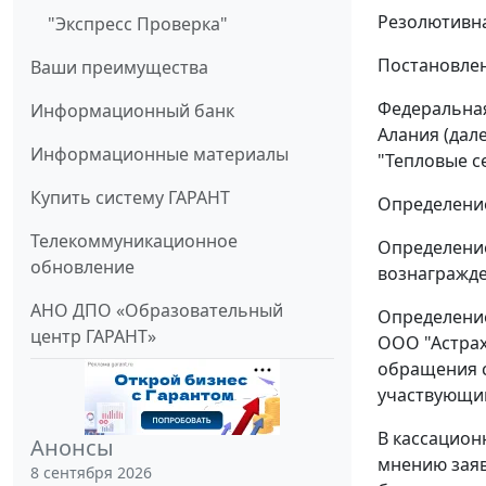
Резолютивна
"Экспресс Проверка"
Постановлен
Ваши преимущества
Федеральная
Информационный банк
Алания (дал
Информационные материалы
"Тепловые се
Купить систему ГАРАНТ
Определение
Телекоммуникационное
Определение
обновление
вознагражде
АНО ДПО «Образовательный
Определение
центр ГАРАНТ»
ООО "Астрах
обращения с
участвующим
В кассацион
Анонсы
мнению заяв
8 сентября 2026