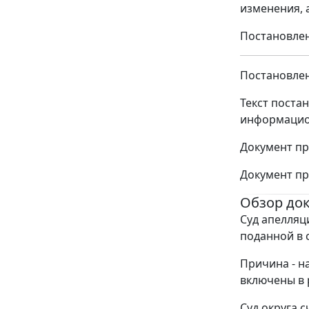
изменения, 
Постановлен
Постановлен
Текст поста
информацио
Документ пр
Документ пр
Обзор до
Суд апелляц
поданной в 
Причина - н
включены в 
Суд округа 