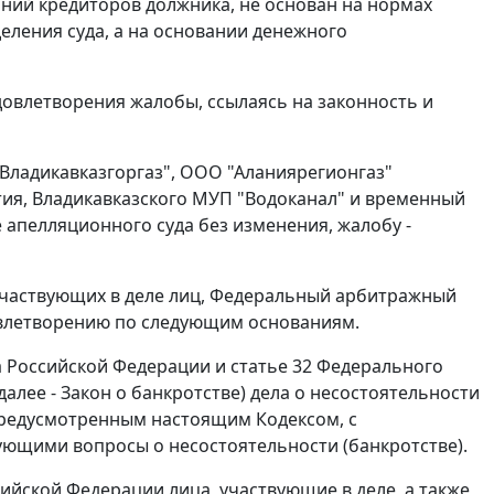
аний кредиторов должника, не основан на нормах
еления суда, а на основании денежного
довлетворения жалобы, ссылаясь на законность и
Владикавказгоргаз", ООО "Аланиярегионгаз"
ия, Владикавказского МУП "Водоканал" и временный
апелляционного суда без изменения, жалобу -
участвующих в деле лиц, Федеральный арбитражный
довлетворению по следующим основаниям.
а Российской Федерации и статье 32 Федерального
(далее - Закон о банкротстве) дела о несостоятельности
предусмотренным настоящим Кодексом, с
ющими вопросы о несостоятельности (банкротстве).
сийской Федерации лица, участвующие в деле, а также