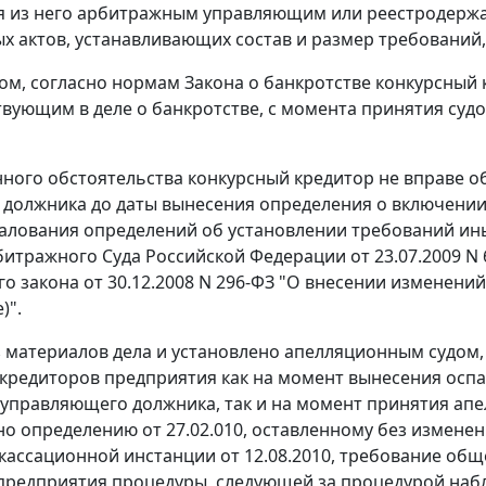
 из него арбитражным управляющим или реестродержа
ых актов, устанавливающих состав и размер требований
ом, согласно нормам Закона о банкротстве конкурсный 
твующим в деле о банкротстве, с момента принятия суд
нного обстоятельства конкурсный кредитор не вправе о
 должника до даты вынесения определения о включении
алования определений об установлении требований ины
итражного Суда Российской Федерации от 23.07.2009 N 
о закона от 30.12.2008 N 296-ФЗ "О внесении изменени
)".
з материалов дела и установлено апелляционным судом,
кредиторов предприятия как на момент вынесения оспа
управляющего должника, так и на момент принятия ап
сно определению от 27.02.010, оставленному без измен
и кассационной инстанции от 12.08.2010, требование об
редприятия процедуры, следующей за процедурой набл