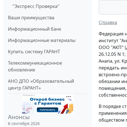
"Экспресс Проверка"
Ваши преимущества
Справка
Информационный банк
Федерация н
Информационные материалы
институт "А
ООО "АКП" (
Купить систему ГАРАНТ
26.12.05 N 
Анапа, ул. 
Телекоммуникационное
передать ин
обновление
встроено-пр
АНО ДПО «Образовательный
обязании ин
центр ГАРАНТ»
помещения, 
собственнос
В порядке с
применения 
Анонсы
обществом п
8 сентября 2026