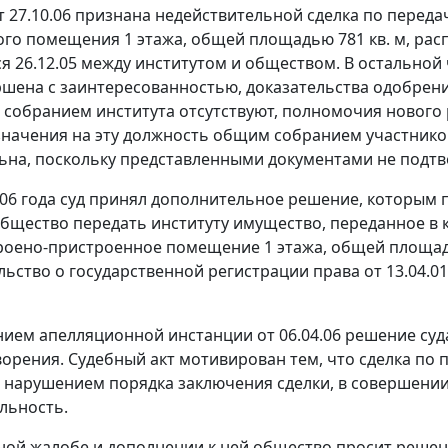
 27.10.06 признана недействительной сделка по переда
го помещения 1 этажа, общей площадью 781 кв. м, распо
я 26.12.05 между институтом и обществом. В остальной ч
ршена с заинтересованностью, доказательства одобрен
собранием института отсутствуют, полномочия нового 
начения на эту должность общим собранием участников, 
ьна, поскольку представленными документами не подтв
006 года суд принял дополнительное решение, которым 
общество передать институту имущество, переданное в к
роено-пристроенное помещение 1 этажа, общей площадью 
льство о государственной регистрации права от 13.04.01,
ием апелляционной инстанции от 06.04.06 решение суда
ворения. Судебный акт мотивирован тем, что сделка по
 нарушением порядка заключения сделки, в совершении 
льность.
ной жалобе и дополнении к ней общество просит реше