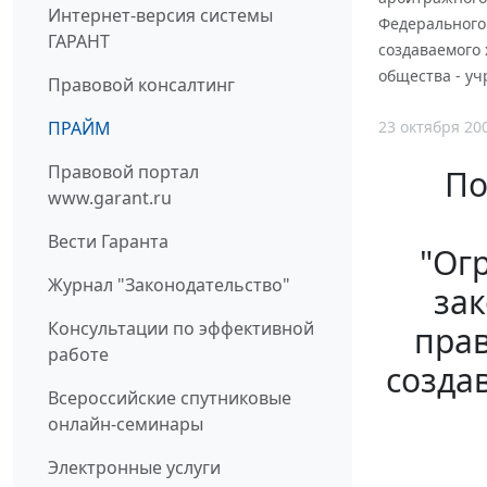
Интернет-версия системы
Федерального
ГАРАНТ
создаваемого 
общества - уч
Правовой консалтинг
23 октября 20
ПРАЙМ
Правовой портал
По
www.garant.ru
Вести Гаранта
"Ог
Журнал "Законодательство"
зак
Консультации по эффективной
прав
работе
созда
Всероссийские спутниковые
онлайн-семинары
Электронные услуги