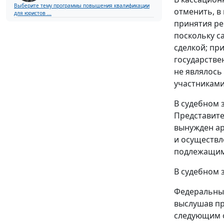
Выберите тему программы повышения квалификации
отменить, в
для юристов ...
принятия ре
поскольку с
сделкой; пр
государстве
не являлось
участниками
В судебном 
Представите
вынужден ар
и осуществл
подлежащим
В судебном з
Федеральный
выслушав пр
следующим 