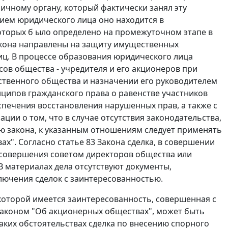
ичному органу, который фактически занял эту
ием юридического лица оно находится в
оторых б ыло определено на промежуточном этапе в
Закона направлены на защиту имущественных
иц. В процессе образования юридического лица
ов общества - учредителя и его акционеров при
ственного общества и назначении его руководителем
нципов гражданского права о равенстве участников
печения восстановления нарушенных прав, а также с
ции о том, что в случае отсутствия законодательства,
 закона, к указанным отношениям следует применять
х". Согласно статье 83 Закона сделка, в совершении
 совершения советом директоров общества или
В материалах дела отсутствуют документы,
ючения сделок с заинтересованностью.
 которой имеется заинтересованность, совершенная с
аконом "Об акционерных обществах", может быть
аких обстоятельствах сделка по внесению спорного