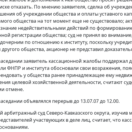
 иске отказать. По мнению заявителя, сделка об учрежд
шения об учреждении общества и оплаты уставного капи
амого общества на тот момент еще не существовало; ак
изнание недействительными действий по формированию
нной регистрации общества; суд не принял во внимание
 дочерним по отношению к институту, поскольку учреди
 другого общества, акционер не представил доказатель
заседании заявитель кассационной жалобы поддержал д
ли ФНПР и института обосновали свои возражения, пояс
ендовать у общества ранее принадлежащее ему недви
ения целевой хозяйственной деятельности, считают су
и отмене.
аседании объявлялся перерыв до 13.07.07 до 12.00.
 арбитражный суд Северо-Кавказского округа, изучив 
едставителей участвующих в деле лиц, считает, что ка
основаниям.