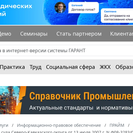
Демо
Семинары
Стать партнером
Клиента
Практика
Труд
Социальная сфера
ЖКХ
Образ
луги
Информационно-правовое обеспечение
ПРАЙМ
суда Северо-Кавказского округа от 13 июля 2007 г. N Ф08-3283