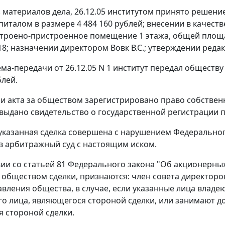
з материалов дела, 26.12.05 институтом принято решени
питалом в размере 4 484 160 рублей; внесении в качест
строено-пристроенное помещение 1 этажа, общей площадь
18; назначении директором Вовк В.С.; утверждении реда
ема-передачи от 26.12.05 N 1 институт передал общест
блей.
и акта за обществом зарегистрировано право собствен
выдано свидетельство о государственной регистрации пра
 указанная сделка совершена с нарушением Федерально
в арбитражный суд с настоящим иском.
вии со статьей 81 Федерального закона "Об акционерн
обществом сделки, признаются: член совета директоро
авления общества, в случае, если указанные лица влад
о лица, являющегося стороной сделки, или занимают д
 стороной сделки.