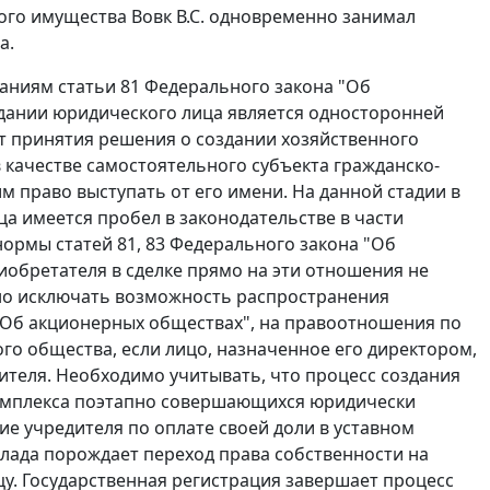
ого имущества Вовк В.С. одновременно занимал
а.
аниям статьи 81 Федерального закона "Об
дании юридического лица является односторонней
т принятия решения о создании хозяйственного
 качестве самостоятельного субъекта гражданско-
право выступать от его имени. На данной стадии в
 имеется пробел в законодательстве в части
нормы статей 81, 83 Федерального закона "Об
иобретателя в сделке прямо на эти отношения не
жно исключать возможность распространения
 "Об акционерных обществах", на правоотношения по
го общества, если лицо, назначенное его директором,
ителя. Необходимо учитывать, что процесс создания
комплекса поэтапно совершающихся юридически
ие учредителя по оплате своей доли в уставном
клада порождает переход права собственности на
у. Государственная регистрация завершает процесс