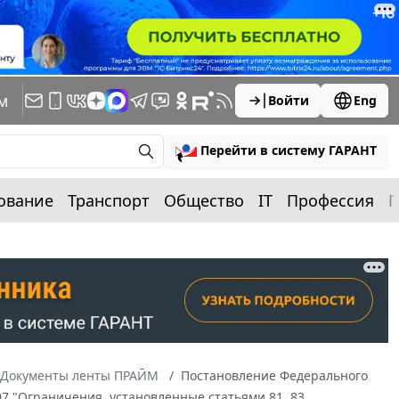
м
Войти
Eng
Перейти в систему ГАРАНТ
ование
Транспорт
Общество
IT
Профессия
П
Документы ленты ПРАЙМ
Постановление Федерального
/07 "Ограничения, установленные статьями 81, 83