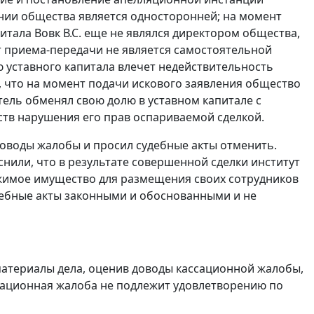
ении общества является односторонней; на момент
тала Вовк В.С. еще не являлся директором общества,
т приема-передачи не является самостоятельной
 уставного капитала влечет недействительность
, что на момент подачи искового заявления общество
тель обменял свою долю в уставном капитале с
ств нарушения его прав оспариваемой сделкой.
оводы жалобы и просил судебные акты отменить.
нили, что в результате совершенной сделки институт
жимое имущество для размещения своих сотрудников
дебные акты законными и обоснованными и не
материалы дела, оценив доводы кассационной жалобы,
ссационная жалоба не подлежит удовлетворению по