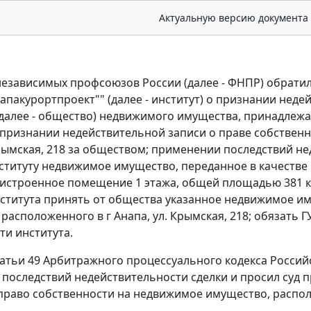
Актуальную версию документа
езависимых профсоюзов России (далее - ФНПР) обратил
напакурортпроект"" (далее - институт) о признании неде
далее - общество) недвижимого имущества, принадлеж
1; признании недействительной записи о праве собствен
Крымская, 218 за обществом; применении последствий не
ституту недвижимое имущество, переданное в качестве 
истроенное помещение 1 этажа, общей площадью 381 кв. 
ститута принять от общества указанное недвижимое и
расположенного в г Анапа, ул. Крымская, 218; обязать 
ти института.
татьи 49 Арбитражного процессуального кодекса Россий
последствий недействительности сделки и просил суд 
раво собственности на недвижимое имущество, располож