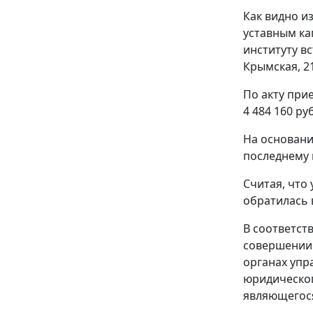
Как видно и
уставным ка
институту в
Крымская, 2
По акту при
4 484 160 ру
На основани
последнему 
Считая, что
обратилась 
В соответст
совершении 
органах упр
юридическог
являющегося