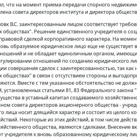
ил, что на момент приема-передачи спорного недвижим
лена совета директоров института и директора обществ
овк В.С. заинтересованным лицом соответствует требов
 обществах". Решение единственного учредителя о соз
правовой сделкой корпоративного характера. На момен
овь образуемое юридическое лицо еще не существует в
ношений и не обладает единоличным органом, имеющим 
гулировании отношений по созданию юридического лица
ии совершения сделок с заинтересованностью, так как 
 обществах" в связи с отсутствием стороны и выгодопр
яются. Вместе с тем указанное обстоятельство не дол
, установленных статьями 81, 83 Федерального закона
ущества в уставный капитал создаваемого хозяйственно
еном совета директоров акционерного общества - учред
о лица носит длящийся характер и состоит из целого 
йствий. Некоторые из этих действий, в том числе действ
зяйственного общества, являются сделками. Внесение в
т учредителя к вновь образованному юридическому лиц