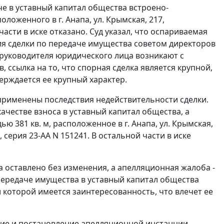
че в уставный капитал общества встроено-
ложенного в г. Анапа, ул. Крымская, 217,
асти в иске отказано. Суд указал, что оспариваемая
ия сделки по передаче имущества советом директоров
руководителя юридического лица возникают с
ссылка на то, что спорная сделка является крупной,
ерждается ее крупный характер.
применены последствия недействительности сделки.
ачестве взноса в уставный капитал общества, а
381 кв. м, расположенное в г. Анапа, ул. Крымская,
 серия 23-АА N 151241. В остальной части в иске
 оставлено без изменения, а апелляционная жалоба -
 передаче имущества в уставный капитал общества
которой имеется заинтересованность, что влечет ее
ние и постановление апелляционной инстанции