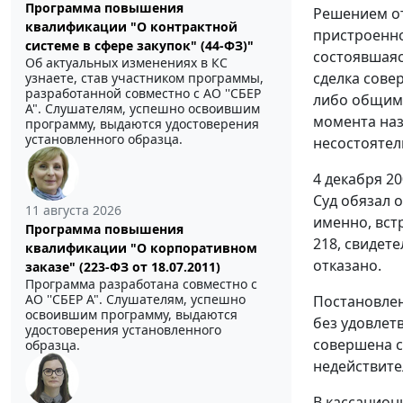
Программа повышения
Решением от
квалификации "О контрактной
пристроенно
системе в сфере закупок" (44-ФЗ)"
состоявшаяс
Об актуальных изменениях в КС
сделка сове
узнаете, став участником программы,
разработанной совместно с АО ''СБЕР
либо общим 
А". Слушателям, успешно освоившим
момента наз
программу, выдаются удостоверения
установленного образца.
несостоятел
4 декабря 2
Суд обязал 
11 августа 2026
именно, вст
Программа повышения
218, свидете
квалификации "О корпоративном
отказано.
заказе" (223-ФЗ от 18.07.2011)
Программа разработана совместно с
АО ''СБЕР А". Слушателям, успешно
Постановлен
освоившим программу, выдаются
без удовлет
удостоверения установленного
совершена с
образца.
недействите
В кассацион