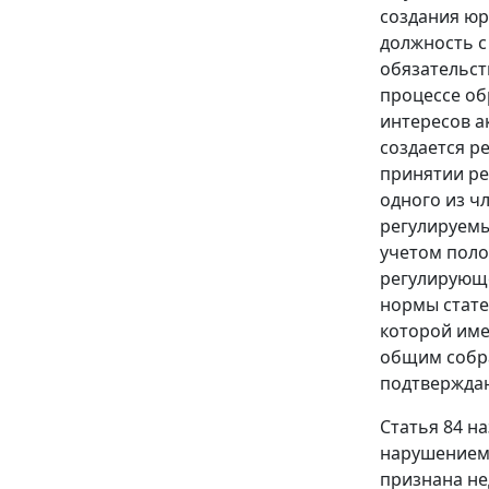
создания юр
должность с
обязательст
процессе об
интересов а
создается р
принятии ре
одного из ч
регулируемы
учетом поло
регулирующе
нормы стате
которой име
общим собра
подтверждаю
Статья 84 н
нарушением 
признана не