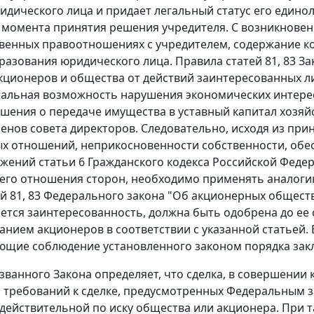
идического лица и придает легальный статус его единол
 момента принятия решения учредителя. С возникновен
венных правоотношениях с учредителем, содержание к
разования юридического лица. Правила статей 81, 83 
кционеров и общества от действий заинтересованных л
еальная возможность нарушения экономических интерес
шения о передаче имущества в уставный капитал хозяй
ленов совета директоров. Следовательно, исходя из при
х отношений, неприкосновенности собственности, обес
жений статьи 6 Гражданского кодекса Российской Федера
го отношения сторон, необходимо применять аналогию
й 81, 83 Федерального закона "Об акционерных общества
ется заинтересованность, должна быть одобрена до ее
нием акционеров в соответствии с указанной статьей. 
щие соблюдение установленного законом порядка закл
азванного Закона определяет, что сделка, в совершении
требований к сделке, предусмотренных Федеральным з
действительной по иску общества или акционера. При т