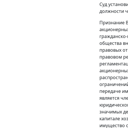
Суд установ
должности ч
Признание В
акционерных
гражданско-
общества вн
правовых от
правовом ре
регламентац
акционерных
распростран
ограничений
передаче им
является чл
юридическог
значимых де
капитале хо
имущество о