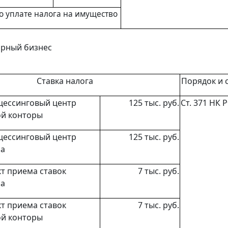
о уплате
налога на имущество
орный бизнес
Ставка налога
Порядок и 
цессинговый центр
125 тыс. руб.
Ст. 371
НК 
ой конторы
цессинговый центр
125 тыс. руб.
ра
кт приема ставок
7 тыс. руб.
ра
кт приема ставок
7 тыс. руб.
ой конторы