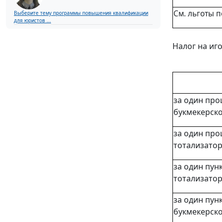
См.
льготы п
Выберите тему программы повышения квалификации
для юристов ...
Налог на иг
за один про
букмекерск
за один про
тотализато
за один пун
тотализато
за один пун
букмекерск