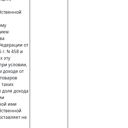
йственной
ому
нием
ва
Федерации от
 г. N 458 и
х эту
при условии,
м доходе от
товаров
) таких
 доля дохода
ии
ной ими
йственной
оставляет не