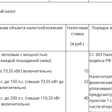
ый налог
ние объекта налогообложения
Налоговая
Порядок и
ставка
(в руб.)
 легковые с мощностью
Ст. 363
Нало
с каждой лошадиной силы):
кодекса РФ
(до 73,55 кВт) включительно
15
Налогопла
с. до 150 л.с. (свыше 73,55 кВт до
22
физические
 включительно
уплачивают
предусмот
с. до 200 л.с. (свыше 110,33 кВт
40
пунктом 1 
т) включительно
части втор