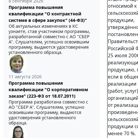
8 сентября 2026
относимой к
Программа повышения
сельскохозя
квалификации "О контрактной
продукции,
системе в сфере закупок" (44-ФЗ)"
Об актуальных изменениях в КС
утверждённ
узнаете, став участником программы,
постановле
разработанной совместно с АО ''СБЕР
Правительст
А". Слушателям, успешно освоившим
программу, выдаются удостоверения
Российской 
установленного образца.
25 июля 2006
реализующи
продукцию, 
11 августа 2026
если в обще
Программа повышения
реализации 
квалификации "О корпоративном
(работ, услуг
заказе" (223-ФЗ от 18.07.2011)
организаций
Программа разработана совместно с
от реализац
АО ''СБЕР А". Слушателям, успешно
произведен
освоившим программу, выдаются
удостоверения установленного
сельскохозя
образца.
продукции с
менее 70 %.