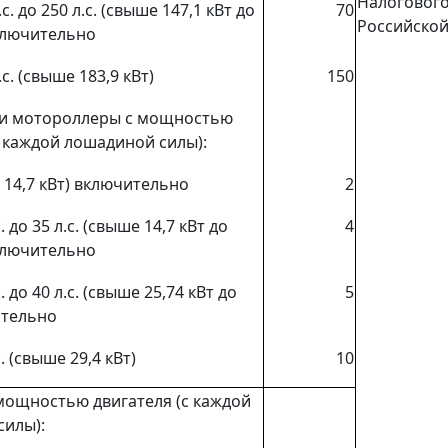
Налогового
с. до 250 л.с. (свыше 147,1 кВт до
70
Российско
включительно
с. (свыше 183,9 кВт)
150
и мотороллеры с мощностью
с каждой лошадиной силы):
до 14,7 кВт) включительно
2
. до 35 л.с. (свыше 14,7 кВт до
4
включительно
. до 40 л.с. (свыше 25,74 кВт до
5
ительно
. (свыше 29,4 кВт)
10
мощностью двигателя (с каждой
силы):