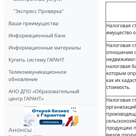
"Экспресс Проверка"
Ваши преимущества
Налоговая с
имущество о
Информационный банк
Налоговая ст
Информационные материалы
отношении 
недвижимог
Купить систему ГАРАНТ
налоговая б
Телекоммуникационное
которым опр
обновление
как их кадас
стоимость.
АНО ДПО «Образовательный
центр ГАРАНТ»
Налоговая с
организаций
производящ
сельскохозя
продукцию 
Анонсы
видов проду