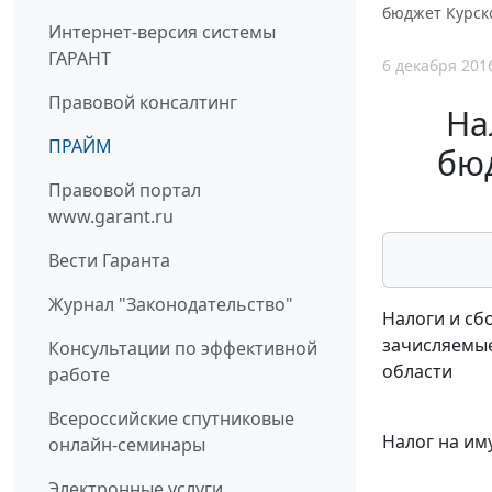
бюджет Курск
Интернет-версия системы
ГАРАНТ
6 декабря 201
Правовой консалтинг
На
ПРАЙМ
бю
Правовой портал
www.garant.ru
Вести Гаранта
Журнал "Законодательство"
Налоги и сб
зачисляемые
Консультации по эффективной
области
работе
Всероссийские спутниковые
Налог на им
онлайн-семинары
Электронные услуги