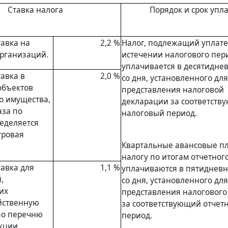
Ставка налога
Порядок и срок упл
тавка на
2,2 %
Налог, подлежащий уплате
рганизаций.
истечении налогового пер
уплачивается в десятидне
авка в
2,0 %
со дня, установленного для
объектов
представления налоговой
о имущества,
декларации за соответств
аза по
налоговый период
.
еделяется
тровая
Квартальные авансовые п
налогу по итогам отчетног
тавка для
1,1 %
уплачиваются в пятидневн
,
со дня, установленного для
их
представления налогового
йственную
за соответствующий
отчет
по
перечню
период
.
кции,