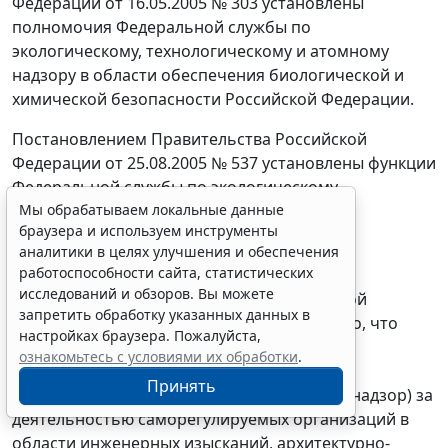
Федерации от 16.05.2005 № 303 установлены
полномочия Федеральной службы по
экологическому, технологическому и атомному
Мы обрабатываем локальные данные
надзору в области обеспечения биологической и
браузера и используем инструменты
химической безопасности Российской Федерации.
аналитики в целях улучшения и обеспечения
работоспособности сайта, статистических
Постановлением Правительства Российской
исследований и обзоров. Вы можете
Федерации от 25.08.2005 № 537 установлены функции
запретить обработку указанных данных в
Федеральной службы по экологическому,
настройках браузера. Пожалуйста,
ознакомьтесь с условиями их обработки
.
технологическому и атомному надзору по
реализации Договора о всеобъемлющем
Принять
запрещении ядерных испытаний.
Постановлением Правительства Российской
Erid: 4CQwVszH9pWwojUA9Q3
Реклама
Федерации от 19.11.2008 № 864 установлено, что
Федеральная служба по экологическому,
Получите полный доступ к системе
технологическому и атомному надзору
ГАРАНТ бесплатно на 3 дня!
осуществляет государственный контроль (надзор) за
Получить доступ
деятельностью саморегулируемых организаций в
области инженерных изысканий, архитектурно-