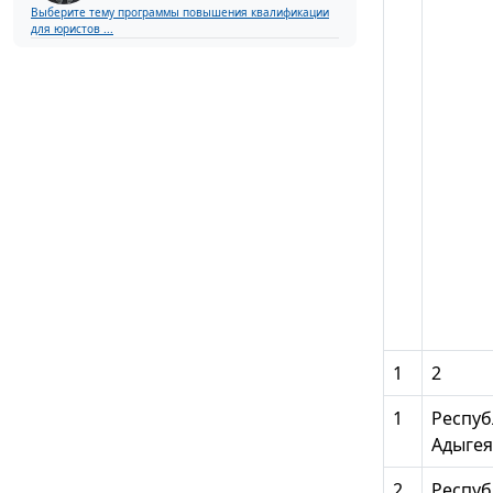
Выберите тему программы повышения квалификации
для юристов ...
1
2
1
Респуб
Адыгея
2
Респуб