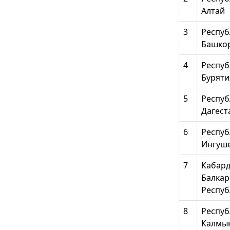
Алтай
3
Респуб
Башко
4
Респуб
Буряти
5
Респуб
Дагест
6
Респуб
Ингуш
7
Кабард
Балкар
Респуб
8
Респуб
Калмы