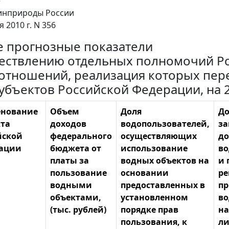
е
нприроды России
я 2010 г. N 356
 прогнозные показатели
ествлению отдельных полномочий Ро
отношений, реализация которых пер
субъектов Российской Федерации, на 
нование
Объем
Доля
До
кта
доходов
водопользователей,
з
йской
федерального
осуществляющих
до
ации
бюджета от
использование
во
платы за
водных объектов на
и 
пользование
основании
ре
водными
предоставленных в
пр
объектами,
установленном
во
(тыс. рублей)
порядке прав
на
пользования, к
ли