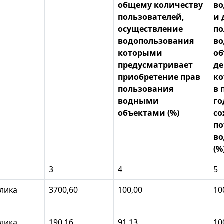
общему количеству
во
пользователей,
и 
осуществление
по
водопользования
в
которыми
об
предусматривает
де
приобретение прав
ко
пользования
в 
водными
го
объектами (%)
со
по
во
(%
3
4
5
лика
3700,60
100,00
10
лика
190,16
91,13
10