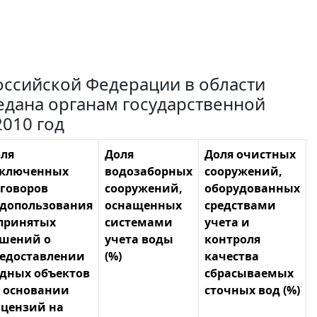
ссийской Федерации в области
едана органам государственной
2010 год
ля
Доля
Доля очистных
аключенных
водозаборных
сооружений,
говоров
сооружений,
оборудованных
допользования
оснащенных
средствами
принятых
системами
учета и
шений о
учета воды
контроля
едоставлении
(%)
качества
дных объектов
сбрасываемых
 основании
сточных вод (%)
цензий на