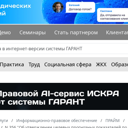
Демо
Семинары
Стать партнером
Клиента
Практика
Труд
Социальная сфера
ЖКХ
Образ
луги
Информационно-правовое обеспечение
ПРАЙМ
0 г. N 356 "Об утверждении целевых прогнозных показателей 