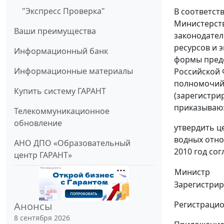
"Экспресс Проверка"
В соответст
Министерств
Ваши преимущества
законодатель
ресурсов и 
Информационный банк
формы предс
Информационные материалы
Российской 
полномочий 
Купить систему ГАРАНТ
(зарегистри
приказываю
Телекоммуникационное
обновление
утвердить ц
водных отно
АНО ДПО «Образовательный
2010 год со
центр ГАРАНТ»
Министр
Зарегистрир
Регистрацио
Анонсы
8 сентября 2026