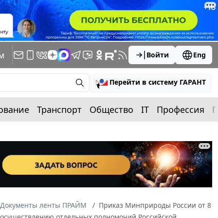
м
Войти
Eng
Перейти в систему ГАРАНТ
ование
Транспорт
Общество
IT
Профессия
П
Документы ленты ПРАЙМ
Приказ Минприроды России от 8
по осуществлению отдельных полномочий Российской