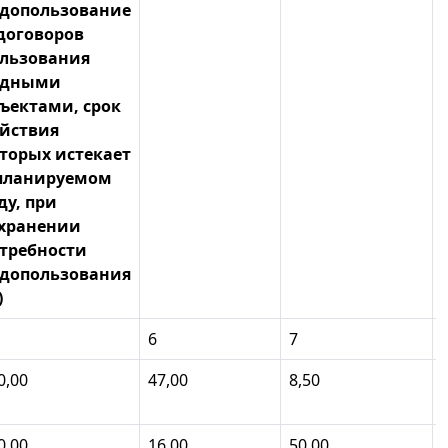
допользование
договоров
льзования
одными
ъектами, срок
йствия
торых истекает
планируемом
ду, при
хранении
требности
допользования
)
6
7
0,00
47,00
8,50
0,00
16,00
50,00