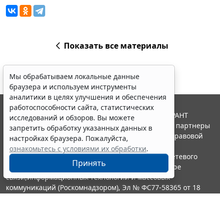
Показать все материалы
Мы обрабатываем локальные данные
браузера и используем инструменты
аналитики в целях улучшения и обеспечения
работоспособности сайта, статистических
© ООО "НПП "ГАРАНТ-СЕРВИС", 2026. Система ГАРАНТ
исследований и обзоров. Вы можете
выпускается с 1990 года. Компания "Гарант" и ее партнеры
запретить обработку указанных данных в
являются участниками Российской ассоциации правовой
настройках браузера. Пожалуйста,
информации ГАРАНТ.
ознакомьтесь с условиями их обработки
.
Портал ГАРАНТ.РУ зарегистрирован в качестве сетевого
Принять
издания Федеральной службой по надзору в сфере
связи,информационных технологий и массовых
коммуникаций (Роскомнадзором), Эл № ФС77-58365 от 18
июня 2014 года.
16+