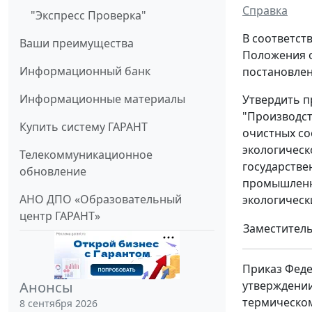
Справка
"Экспресс Проверка"
В соответст
Ваши преимущества
Положения о
Информационный банк
постановлен
Информационные материалы
Утвердить п
"Производст
Купить систему ГАРАНТ
очистных со
экологическ
Телекоммуникационное
государстве
обновление
промышленны
АНО ДПО «Образовательный
экологическ
центр ГАРАНТ»
Заместитель
Приказ Феде
утверждении
Анонсы
термическом
8 сентября 2026