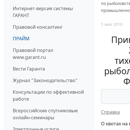
по рыболовств
Интернет-версия системы
промышленног
ГАРАНТ
5 мая 2010
Правовой консалтинг
Прик
ПРАЙМ
Правовой портал
www.garant.ru
тих
рыбол
Вести Гаранта
Ф
Журнал "Законодательство"
Консультации по эффективной
работе
Всероссийские спутниковые
Справка
онлайн-семинары
О квотах на
Электронные услуги