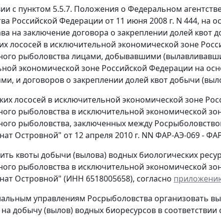
вии с пунктом 5.5.7. Положения о Федеральном агентст
а Российской Федерации от 11 июня 2008 г. N 444, на о
ва на заключение договора о закреплении долей квот д
их лососей в исключительной экономической зоне Рос
го рыболовства лицами, добывавшими (вылавливавшими
ной экономической зоне Российской Федерации на осн
ми, и договоров о закреплении долей квот добычи (выл
ских лососей в исключительной экономической зоне Ро
го рыболовства в исключительной экономической зон
ого рыболовства, заключенных между Росрыболовств
ат Островной" от 12 апреля 2010 г. NN ФАР-АЭ-069 - ФА
лить квоты добычи (вылова) водных биологических ресур
го рыболовства в исключительной экономической зоне
ат Островной" (ИНН 6518005658), согласно
приложени
иальным управлениям Росрыболовства организовать вы
на добычу (вылов) водных биоресурсов в соответствии