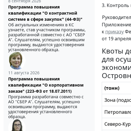
8 сентября 2026
3. Контроль
Программа повышения
квалификации "О контрактной
Руководите
системе в сфере закупок" (44-ФЗ)"
Приложени
Об актуальных изменениях в КС
узнаете, став участником программы,
к
приказу
Фе
разработанной совместно с АО ''СБЕР
от 19 апреля
А". Слушателям, успешно освоившим
программу, выдаются удостоверения
Квоты д
установленного образца.
для осу
экономи
11 августа 2026
Островн
Программа повышения
квалификации "О корпоративном
(тонн)
заказе" (223-ФЗ от 18.07.2011)
Программа разработана совместно с
Зона (подз
АО ''СБЕР А". Слушателям, успешно
освоившим программу, выдаются
удостоверения установленного
Петропавл
образца.
Северо-Кур