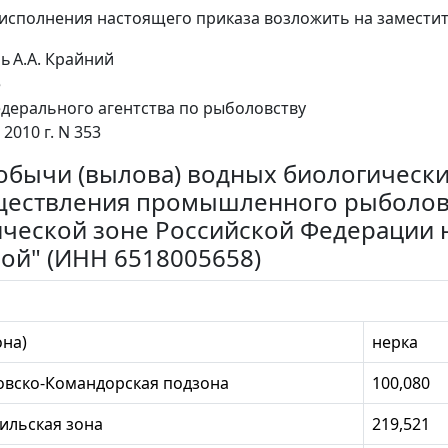
 исполнения настоящего приказа возложить на заместит
ль
А.А. Крайний
е
дерального агентства по рыболовству
 2010 г. N 353
обычи (вылова) водных биологически
ществления промышленного рыболов
ческой зоне Российской Федерации н
ой" (ИНН 6518005658)
она)
нерка
овско-Командорская подзона
100,080
ильская зона
219,521