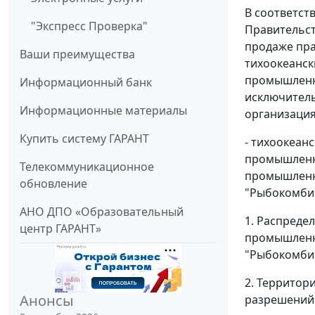
В соответст
"Экспресс Проверка"
Правительств
продаже пра
Ваши преимущества
тихоокеанск
промышленно
Информационный банк
исключитель
Информационные материалы
организация
Купить систему ГАРАНТ
- тихоокеан
промышленно
Телекоммуникационное
промышленн
обновление
"Рыбокомбин
АНО ДПО «Образовательный
1. Распреде
центр ГАРАНТ»
промышленно
"Рыбокомбин
2. Территор
Анонсы
разрешений 