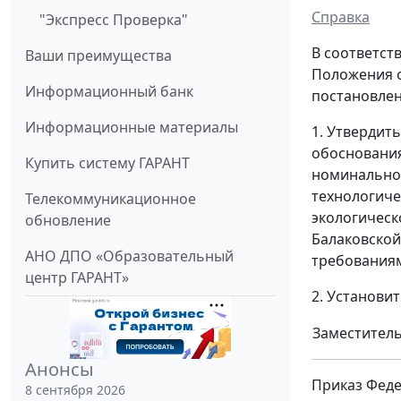
Справка
"Экспресс Проверка"
В соответст
Ваши преимущества
Положения о
Информационный банк
постановлен
Информационные материалы
1. Утвердит
обоснования
Купить систему ГАРАНТ
номинальной
технологиче
Телекоммуникационное
экологическ
обновление
Балаковской
АНО ДПО «Образовательный
требования
центр ГАРАНТ»
2. Установит
Заместитель
Анонсы
Приказ Феде
8 сентября 2026