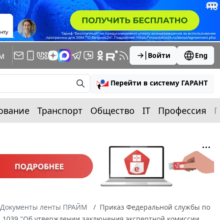
м
Войти
Eng
Перейти в систему ГАРАНТ
ование
Транспорт
Общество
IT
Профессия
П
Документы ленты ПРАЙМ
Приказ Федеральной службы по
. N 1039 "Об утверждении заключения экспертной комиссии