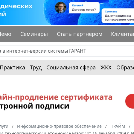
Демо
Семинары
Стать партнером
Клиента
Практика
Труд
Социальная сфера
ЖКХ
Образ
луги
Информационно-правовое обеспечение
ПРАЙМ
у, технологическому и атомному надзору от 16 декабря 2009 г