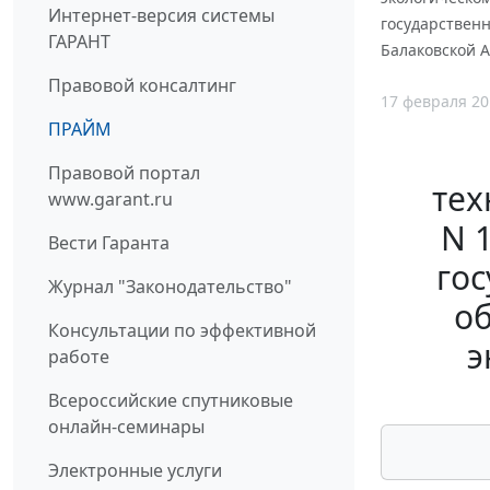
Интернет-версия системы
государственн
ГАРАНТ
Балаковской 
Правовой консалтинг
17 февраля 20
ПРАЙМ
Правовой портал
тех
www.garant.ru
N 
Вести Гаранта
гос
Журнал "Законодательство"
об
Консультации по эффективной
э
работе
Всероссийские спутниковые
онлайн-семинары
Электронные услуги