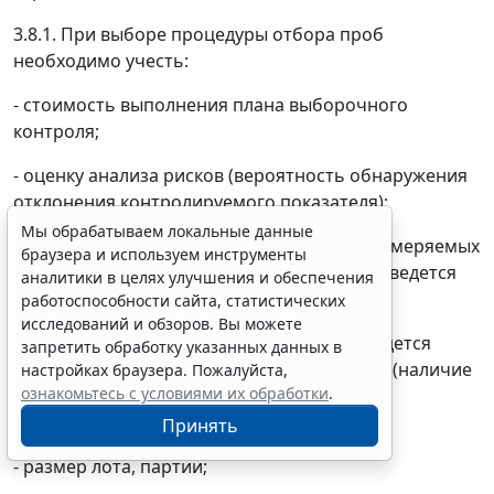
3.8.1. При выборе процедуры отбора проб
необходимо учесть:
- стоимость выполнения плана выборочного
контроля;
- оценку анализа рисков (вероятность обнаружения
отклонения контролируемого показателя);
Мы обрабатываем локальные данные
- распределение, выбор или назначение измеряемых
браузера и используем инструменты
характеристик в совокупности, из которой ведется
аналитики в целях улучшения и обеспечения
отбор проб;
работоспособности сайта, статистических
исследований и обзоров. Вы можете
- определение показателя, по которому ведется
запретить обработку указанных данных в
контроль: качественный - альтернативный (наличие
настройках браузера. Пожалуйста,
ознакомьтесь с условиями их обработки
.
патогенных микроорганизмов и др.) или
количественный (количество, масса и др.);
Принять
- размер лота, партии;