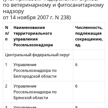
по ветеринарному и фитосанитарному
надзору
от 14 ноября 2007 г. N 238)
N
Наименование
Численность,
п/
территориального
подлежащая
п
управления
сокращению,
Россельхознадзора
ед.
Центральный федеральный округ
1
Управление
6
Россельхознадзора по
Белгородской области
2
Управление
6
Россельхознадзора по
Брянской области
3
Управление
9