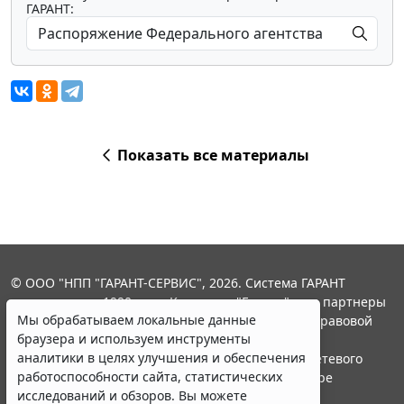
ГАРАНТ:
Показать все материалы
© ООО "НПП "ГАРАНТ-СЕРВИС", 2026. Система ГАРАНТ
выпускается с 1990 года. Компания "Гарант" и ее партнеры
Мы обрабатываем локальные данные
являются участниками Российской ассоциации правовой
браузера и используем инструменты
информации ГАРАНТ.
аналитики в целях улучшения и обеспечения
Портал ГАРАНТ.РУ зарегистрирован в качестве сетевого
работоспособности сайта, статистических
издания Федеральной службой по надзору в сфере
исследований и обзоров. Вы можете
связи,информационных технологий и массовых