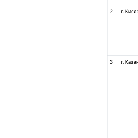
2
г. Кис
3
г. Каза