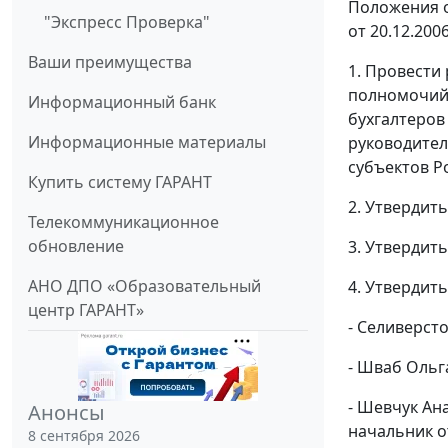
Положения о
"Экспресс Проверка"
от 20.12.200
Ваши преимущества
1. Провести
полномочий 
Информационный банк
бухгалтеров
Информационные материалы
руководител
субъектов Р
Купить систему ГАРАНТ
2. Утвердит
Телекоммуникационное
обновление
3. Утвердит
АНО ДПО «Образовательный
4. Утвердит
центр ГАРАНТ»
- Селиверст
- Шваб Ольг
- Шевчук Ан
Анонсы
начальник о
8 сентября 2026