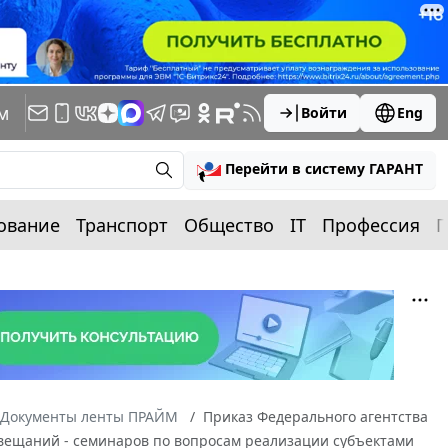
м
Войти
Eng
Перейти в систему ГАРАНТ
ование
Транспорт
Общество
IT
Профессия
П
Документы ленты ПРАЙМ
Приказ Федерального агентства
овещаний - семинаров по вопросам реализации субъектами