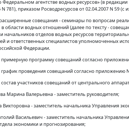
 Федеральном агентстве водных ресурсов» (в редакции
6 N 781), приказом Росводресурсов от 02.04.2007 N 59 (
 расширенные совещания - семинары по вопросам реал
в области водных отношений (далее по тексту - совеща
 и начальников отделов водных ресурсов территориаль
ей и ответственных специалистов уполномоченных исп
оссийской Федерации.
ь примерную программу совещаний согласно приложени
ь график проведения совещаний согласно приложению N
ь состав участников совещаний от центрального аппара
ова Марина Валерьевна - заместитель руководителя;
а Викторовна - заместитель начальника Управления эко
атолий Васильевич - заместитель начальника Управлени
тдела экономики и прогнозирования;