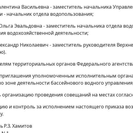
алентина Васильевна - заместитель начальника Управле
и - начальник отдела водопользования;
 Ольга Эвальдовна - заместитель начальника отдела во
ия водохозяйственной деятельности;
лександр Николаевич - заместитель руководителя Верхн
ю).
телям территориальных органов Федерального агентств
 приглашения уполномоченным исполнительным органа
о зоне деятельности бассейнового водного управления
ь организацию проведения совещаний на местах соглас
цию и контроль за исполнением настоящего приказа воз
у.
ль
Р.З. Хамитов