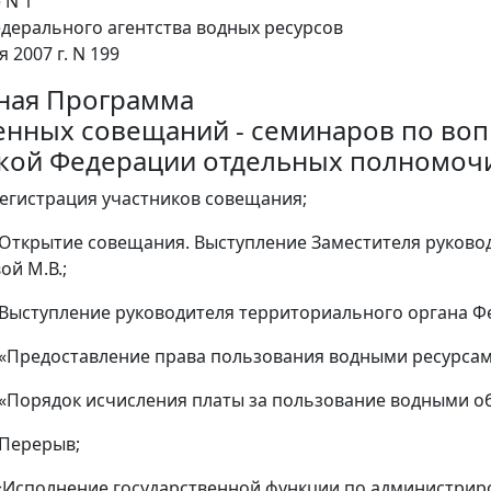
 N 1
едерального агентства водных ресурсов
я 2007 г. N 199
ная Программа
нных совещаний - семинаров по воп
кой Федерации отдельных полномочи
 Регистрация участников совещания;
 - Открытие совещания. Выступление Заместителя руков
ой М.В.;
 - Выступление руководителя территориального органа Ф
 - «Предоставление права пользования водными ресурса
 - «Порядок исчисления платы за пользование водными о
- Перерыв;
- «Исполнение государственной функции по администри