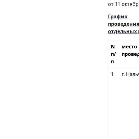
от 11 октябр
График
проведения
отдельных 
N
место
п/
прове
п
1
г. Нал