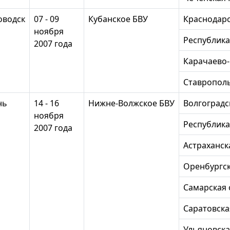
ловодск
07 - 09
Кубанское БВУ
Краснодарс
ноября
Республика
2007 года
Карачаево-
Ставрополь
нь
14 - 16
Нижне-Волжское БВУ
Волгоградс
ноября
Республика
2007 года
Астраханск
Оренбургск
Самарская 
Саратовска
Ульяновска