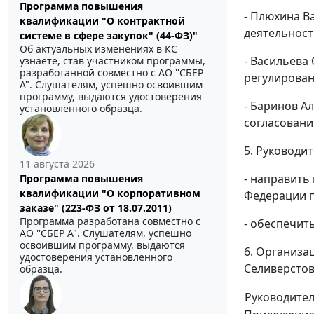
Программа повышения
- Плюхина В
квалификации "О контрактной
деятельност
системе в сфере закупок" (44-ФЗ)"
Об актуальных изменениях в КС
- Васильева
узнаете, став участником программы,
разработанной совместно с АО ''СБЕР
регулирован
А". Слушателям, успешно освоившим
программу, выдаются удостоверения
- Баринов А
установленного образца.
согласовани
5. Руководи
11 августа 2026
- направить
Программа повышения
квалификации "О корпоративном
Федерации п
заказе" (223-ФЗ от 18.07.2011)
Программа разработана совместно с
- обеспечит
АО ''СБЕР А". Слушателям, успешно
освоившим программу, выдаются
6. Организа
удостоверения установленного
Селиверстов
образца.
Руководите