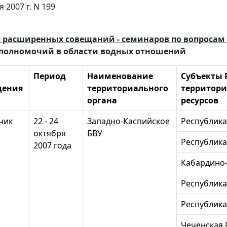
я 2007 г. N 199
 расширенных совещаний - семинаров по вопросам
полномочий в области водных отношений
Период
Наименование
Субъекты 
дения
территориального
территори
органа
ресурсов
ьчик
22 - 24
Западно-Каспийское
Республика
октября
БВУ
Республика
2007 года
Кабардино-
Республик
Республика
Чеченская 