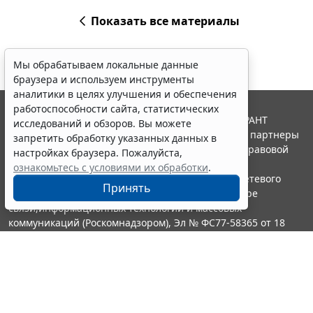
Показать все материалы
Мы обрабатываем локальные данные
браузера и используем инструменты
аналитики в целях улучшения и обеспечения
работоспособности сайта, статистических
© ООО "НПП "ГАРАНТ-СЕРВИС", 2026. Система ГАРАНТ
исследований и обзоров. Вы можете
выпускается с 1990 года. Компания "Гарант" и ее партнеры
запретить обработку указанных данных в
являются участниками Российской ассоциации правовой
настройках браузера. Пожалуйста,
информации ГАРАНТ.
ознакомьтесь с условиями их обработки
.
Портал ГАРАНТ.РУ зарегистрирован в качестве сетевого
Принять
издания Федеральной службой по надзору в сфере
связи,информационных технологий и массовых
коммуникаций (Роскомнадзором), Эл № ФС77-58365 от 18
июня 2014 года.
16+
Контакты
8-800-200-88-88