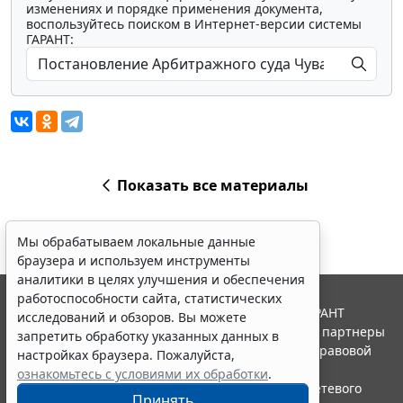
изменениях и порядке применения документа,
воспользуйтесь поиском в Интернет-версии системы
ГАРАНТ:
Показать все материалы
Мы обрабатываем локальные данные
браузера и используем инструменты
аналитики в целях улучшения и обеспечения
работоспособности сайта, статистических
© ООО "НПП "ГАРАНТ-СЕРВИС", 2026. Система ГАРАНТ
исследований и обзоров. Вы можете
выпускается с 1990 года. Компания "Гарант" и ее партнеры
запретить обработку указанных данных в
являются участниками Российской ассоциации правовой
настройках браузера. Пожалуйста,
информации ГАРАНТ.
ознакомьтесь с условиями их обработки
.
Портал ГАРАНТ.РУ зарегистрирован в качестве сетевого
Принять