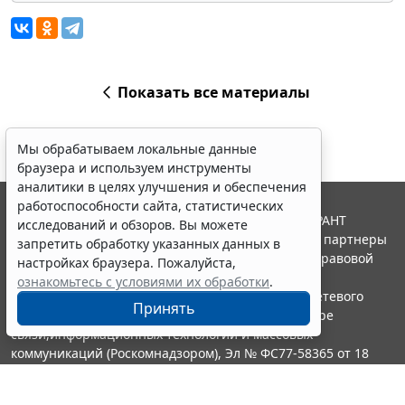
Показать все материалы
Мы обрабатываем локальные данные
браузера и используем инструменты
аналитики в целях улучшения и обеспечения
работоспособности сайта, статистических
© ООО "НПП "ГАРАНТ-СЕРВИС", 2026. Система ГАРАНТ
исследований и обзоров. Вы можете
выпускается с 1990 года. Компания "Гарант" и ее партнеры
запретить обработку указанных данных в
являются участниками Российской ассоциации правовой
настройках браузера. Пожалуйста,
информации ГАРАНТ.
ознакомьтесь с условиями их обработки
.
Портал ГАРАНТ.РУ зарегистрирован в качестве сетевого
Принять
издания Федеральной службой по надзору в сфере
связи,информационных технологий и массовых
коммуникаций (Роскомнадзором), Эл № ФС77-58365 от 18
июня 2014 года.
16+