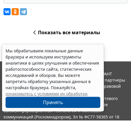
Показать все материалы
Мы обрабатываем локальные данные
браузера и используем инструменты
аналитики в целях улучшения и обеспечения
работоспособности сайта, статистических
© ООО "НПП "ГАРАНТ-СЕРВИС", 2026. Система ГАРАНТ
исследований и обзоров. Вы можете
выпускается с 1990 года. Компания "Гарант" и ее партнеры
запретить обработку указанных данных в
являются участниками Российской ассоциации правовой
настройках браузера. Пожалуйста,
информации ГАРАНТ.
ознакомьтесь с условиями их обработки
.
Портал ГАРАНТ.РУ зарегистрирован в качестве сетевого
Принять
издания Федеральной службой по надзору в сфере
связи,информационных технологий и массовых
коммуникаций (Роскомнадзором), Эл № ФС77-58365 от 18
июня 2014 года.