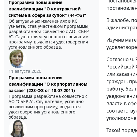
Постановлен
Программа повышения
постановлен
квалификации "О контрактной
системе в сфере закупок" (44-ФЗ)"
В жалобе, п
Об актуальных изменениях в КС
узнаете, став участником программы,
администрат
разработанной совместно с АО ''СБЕР
А". Слушателям, успешно освоившим
Изучив мате
программу, выдаются удостоверения
удовлетворе
установленного образца.
Согласно
ч. 
Российской 
11 августа 2026
или заказчи
Программа повышения
граждан, пр
квалификации "О корпоративном
работу, без
заказе" (223-ФЗ от 18.07.2011)
уведомление
Программа разработана совместно с
АО ''СБЕР А". Слушателям, успешно
власти в сф
освоившим программу, выдаются
соответству
удостоверения установленного
образца.
уполномоче
Такой поряд