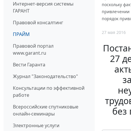
Интернет-версия системы
поскольку фа
ГАРАНТ
привлечении 
порядок прив
Правовой консалтинг
27 мая 2016
ПРАЙМ
Поста
Правовой портал
www.garant.ru
27 д
Вести Гаранта
акт
Журнал "Законодательство"
з
не
Консультации по эффективной
работе
трудо
Всероссийские спутниковые
без
онлайн-семинары
Электронные услуги