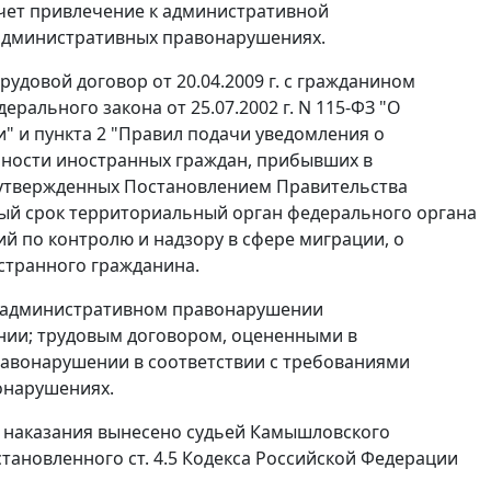
ечет привлечение к административной
административных правонарушениях.
удовой договор от 20.04.2009 г. с гражданином
дерального закона
от 25.07.2002 г. N 115-ФЗ "О
и" и
пункта 2
"Правил подачи уведомления о
ьности иностранных граждан, прибывших в
 утвержденных
Постановлением
Правительства
евный срок территориальный орган федерального органа
й по контролю и надзору в сфере миграции, о
странного гражданина.
б административном правонарушении
нии; трудовым договором, оцененными в
равонарушении в соответствии с требованиями
онарушениях.
 наказания вынесено судьей Камышловского
установленного
ст. 4.5
Кодекса Российской Федерации