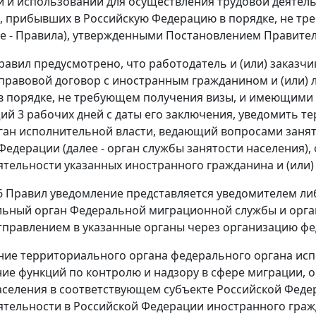
 и использовании для осуществления трудовой деятельн
, прибывших в Российскую Федерацию в порядке, не т
ее - Правила), утвержденными
Постановлением
Правитель
авил предусмотрено, что работодатель и (или) заказчик
правовой договор с иностранным гражданином и (или) 
 порядке, не требующем получения визы, и имеющими р
 3 рабочих дней с даты его заключения, уведомить 
ган исполнительной власти, ведающий вопросами занят
Федерации (далее - орган службы занятости населения)
ятельности указанных иностранного гражданина и (или) 
6
Правил уведомление представляется уведомителем ли
ьный орган Федеральной миграционной службы и орган
правлением в указанные органы через организацию фе
ие территориального органа федерального органа исп
ие функций по контролю и надзору в сфере миграции, 
аселения в соответствующем субъекте Российской Федер
ятельности в Российской Федерации иностранного гражд