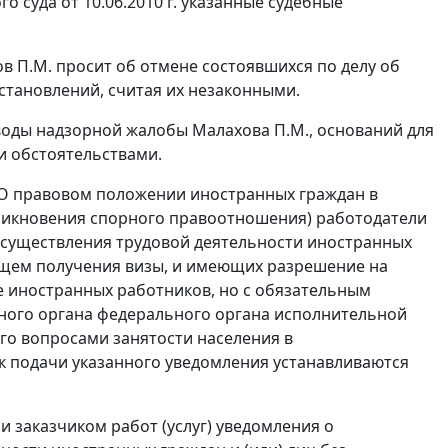
 суда от 10.06.2010 г. указанные судебные
в П.М. просит об отмене состоявшихся по делу об
тановлений, считая их незаконными.
оды надзорной жалобы Малахова П.М., оснований для
и обстоятельствами.
З "О правовом положении иностранных граждан в
зникновения спорного правоотношения) работодатели
я осуществления трудовой деятельности иностранных
ющем получения визы, и имеющих разрешение на
е иностранных работников, но с обязательным
ного органа федерального органа исполнительной
го вопросами занятости населения в
к подачи указанного уведомления устанавливаются
 заказчиком работ (услуг) уведомления о