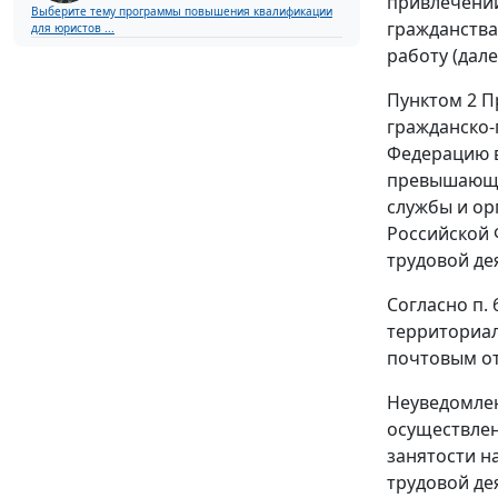
привлечении
Выберите тему программы повышения квалификации
гражданства
для юристов ...
работу (дал
Пунктом 2
Пр
гражданско-
Федерацию в
превышающий
службы и ор
Российской 
трудовой де
Согласно
п. 
территориал
почтовым от
Неуведомлен
осуществлен
занятости н
трудовой де