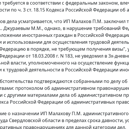
 требуется в соответствии с федеральным законом, вл
ости по
ч. 3 ст. 18.15
Кодекса Российской Федерации об 
ов дела усматривается, что ИП Малахов П.М. заключил тр
... Джураевым М.М., однако, в нарушение требований
Фе
ложении иностранных граждан в Российской Федераци
 и использовании для осуществления трудовой деятел
Федерацию в порядке, не требующем получения визы",
Федерации от 18.03.2008 г. N 183, не уведомил в 3х-дн
ной власти, уполномоченного на осуществление функци
 к трудовой деятельности в Российской Федерации ино
бстоятельства подтверждаются собранными по делу о
твами: протоколом об административном правонаруше
и с другими материалами дела об административном п
кса Российской Федерации об административных прав
ие о назначении ИП Малахову П.М. административного
суда Свердловской области в пределах срока давности, 
ративных правонарушениях для данной категории дел.