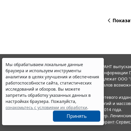
Показа
Мы обрабатываем локальные данные
© ООО "НПП "ГАРАНТ-СЕРВИС", 2026. Система ГАРАНТ выпускае
браузера и используем инструменты
участниками Российской ассоциации правовой информации Г
аналитики в целях улучшения и обеспечения
Все права на материалы сайта ГАРАНТ.РУ принадлежат ООО "
работоспособности сайта, статистических
Полное или частичное воспроизведение материалов возможн
исследований и обзоров. Вы можете
Правила использования портала.
запретить обработку указанных данных в
Портал ГАРАНТ.РУ зарегистрирован в качестве сетевого изда
настройках браузера. Пожалуйста,
надзору в сфере связи,информационных технологий и массо
ознакомьтесь с условиями их обработки
.
(Роскомнадзором), Эл № ФС77-58365 от 18 июня 2014 года.
ООО "НПП "ГАРАНТ-СЕРВИС", 119234, г. Москва, тер. Ленинские 
Принять
Разработчик ЭПС Система ГАРАНТ – ООО "НПП "
Гарант-Сервис