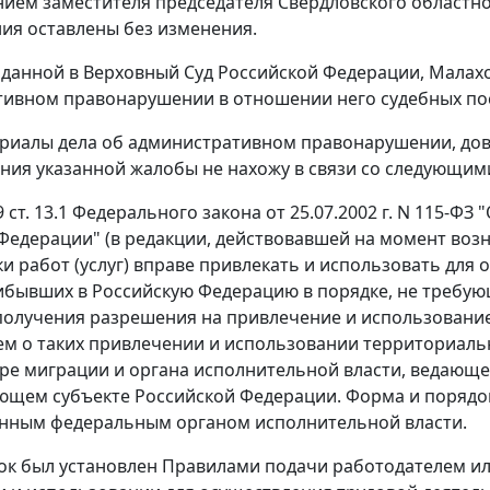
ием заместителя председателя Свердловского областного
ия оставлены без изменения.
оданной в Верховный Суд Российской Федерации, Малахо
ивном правонарушении в отношении него судебных пос
риалы дела об административном правонарушении, дов
ния указанной жалобы не нахожу в связи со следующим
9 ст. 13.1
Федерального закона от 25.07.2002 г. N 115-Ф
Федерации" (в редакции, действовавшей на момент во
ки работ (услуг) вправе привлекать и использовать дл
ибывших в Российскую Федерацию в порядке, не требу
 получения разрешения на привлечение и использовани
м о таких привлечении и использовании территориаль
ере миграции и органа исполнительной власти, ведающе
ющем субъекте Российской Федерации. Форма и порядо
нным федеральным органом исполнительной власти.
ок был установлен
Правилами
подачи работодателем или