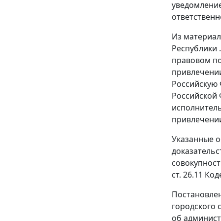
уведомление
ответственн
Из материал
Республики 
правовом по
привлечении
Российскую 
Российской 
исполнитель
привлечении
Указанные о
доказательс
совокупност
ст. 26.11
Коде
Постановлен
городского 
об админист