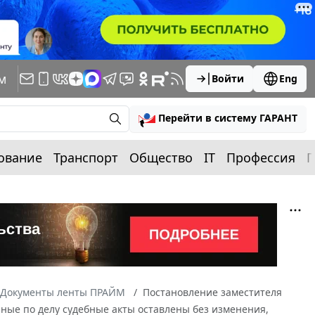
м
Войти
Eng
Перейти в систему ГАРАНТ
ование
Транспорт
Общество
IT
Профессия
П
Документы ленты ПРАЙМ
Постановление заместителя
нные по делу судебные акты оставлены без изменения,