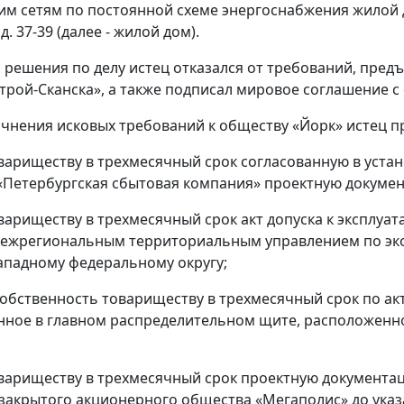
им сетям по постоянной схеме энергоснабжения жилой до
д. 37-39 (далее - жилой дом).
 решения по делу истец отказался от требований, пред
трой-Сканска», а также подписал мировое соглашение с
очнения исковых требований к обществу «Йорк» истец пр
вариществу в трехмесячный срок согласованную в уст
Петербургская сбытовая компания» проектную докумен
вариществу в трехмесячный срок акт допуска к эксплуат
жрегиональным территориальным управлением по экол
ападному федеральному округу;
собственность товариществу в трехмесячный срок по а
ное в главном распределительном щите, расположенном по
вариществу в трехмесячный срок проектную документац
закрытого акционерного общества «Мегаполис» до указ