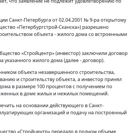
ает, что заявление не подлежит удовлетворению по
ии Санкт-Петербурга от 02.04.2001 № 9-ра открытому
щество «Петербургстрой-Сканска») разрешено
роительством объекта - жилого дома со встроенными
общество «Стройцентр» (инвестор) заключили договор
а указанного жилого дома (далее - договор).
венником объекта незавершенного строительства,
ванию и строительству объекта, а инвестор принял
дома в размере 100 процентов с получением по
ложенных в доме жилых и нежилых помещений.
печить на основании действующего в Санкт-
сплуатирующих организаций и подачу на построенный
бщество «Стройцентр» передало в полном объеме