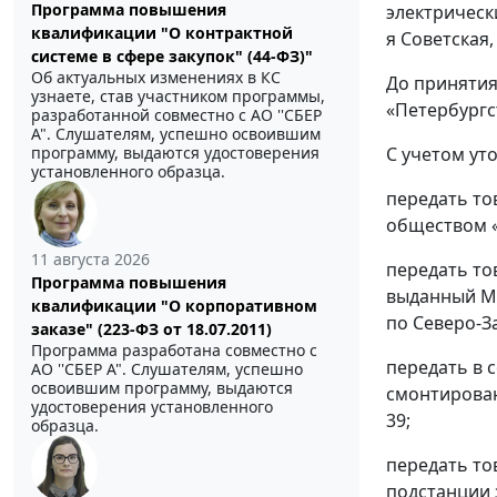
Программа повышения
электрическ
квалификации "О контрактной
я Советская, 
системе в сфере закупок" (44-ФЗ)"
Об актуальных изменениях в КС
До принятия
узнаете, став участником программы,
«Петербургс
разработанной совместно с АО ''СБЕР
А". Слушателям, успешно освоившим
С учетом ут
программу, выдаются удостоверения
установленного образца.
передать то
обществом «
11 августа 2026
передать то
Программа повышения
выданный Ме
квалификации "О корпоративном
по Северо-З
заказе" (223-ФЗ от 18.07.2011)
Программа разработана совместно с
передать в 
АО ''СБЕР А". Слушателям, успешно
освоившим программу, выдаются
смонтирован
удостоверения установленного
39;
образца.
передать то
подстанции 