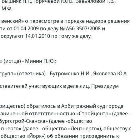
 Вышняк Н.Г., Горячевой Ю.Ю., Завьяловой Т.В.,
М.Ф. -
венский» о пересмотре в порядке надзора решения
 от 01.04.2009 по делу № А56-3507/2008 и
руга от 14.01.2010 по тому же делу.
 (истца) - Минин П.Ю.;
упп» (ответчика) - Бутроменко Н.И., Яковлева Ю.А.
дставителей участвующих в деле лиц, Президиум
арищество) обратилось в Арбитражный суд города
раниченной ответственностью «Стройцентр» (далее -
ургстрой-Сканска» (далее -общество
энерго» (далее - общество «Ленэнерго»), обществу с
 общество «Йорк») об обязании присоединить к