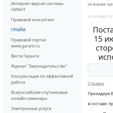
Интернет-версия системы
не вправе тр
ГАРАНТ
9 сентября 20
Правовой консалтинг
Пост
ПРАЙМ
15 и
Правовой портал
стор
www.garant.ru
исп
Вести Гаранта
Журнал "Законодательство"
Консультации по эффективной
работе
Справка
Всероссийские спутниковые
Президиум 
онлайн-семинары
в составе: 
Электронные услуги