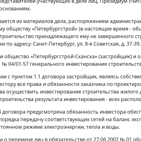
редставителей участвующих в деле лиц, Президиум счит
основаниям.
вается из материалов дела, распоряжением администрац
у обществу «Петербургстрой» (в настоящее время - об
троительство принадлежащего ему не завершенного ст
по адресу: Санкт-Петербург, ул. 8-я Советская, д. 37-39.
и общество «Петербургстрой-Сканска» (застройщик) и 
1 № 04/01-57 генерального инвестирования строительств
вии с пунктом 1.1 договора застройщик, являясь собст
естору все права и обязанности заказчика по проектиро
ва осуществить инвестирование строительства жилого 
троительства результата инвестирования - всех распо
4 договора предусмотрена обязанность инвестора обес
порядка передачу соответствующих сетей на баланс эк
стоянном режиме электроэнергии, тепла и воды.
 о перемене лиц в обязательстве от 27.06.2002 № 01 о