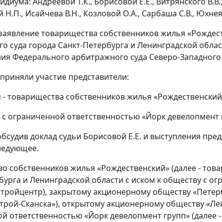
диума: Андреевой Т.К., Борисовой Е.Е., Витрянского В.В.,
Н.П., Исайчева В.Н., Козловой О.А., Сарбаша С.В., Юхнея 
заявление товарищества собственников жилья «Рождест
о суда города Санкт-Петербурга и Ленинградской области
ия Федерального арбитражного суда Северо-Западного ок
 приняли участие представители:
я - товарищества собственников жилья «Рождественский»
 с ограниченной ответственностью «Йорк девелопмент гр
обсудив доклад судьи Борисовой Е.Е. и выступления пре
ледующее.
о собственников жилья «Рождественский» (далее - тов
бурга и Ленинградской области с иском к обществу с ог
тройцентр), закрытому акционерному обществу «Петерб
трой-Сканска»), открытому акционерному обществу «Лен
й ответственностью «Йорк девелопмент групп» (далее -