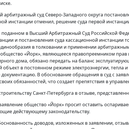
иске.
 арбитражный суд Северо-Западного округа постановле
ой инстанции отменил, решение суда первой инстанции
, поданном в Высший Арбитражный Суд Российской Феде
анции и постановления суда кассационной инстанции т
динообразия в толковании и применении арбитражным
о общество «Йорк», являющееся правопреемником прав и
рного дома, обязано передать на баланс эксплуатирую
 объект в постоянном режиме электроэнергии, тепла и 
 документацию. В обоснование обращения в суд с заяв
своих обязанностей, что создает препятствия в управл
строительству Санкт-Петербурга в отзыве, представлен
 заявление общество «Йорк» просит оставить оспаривае
ющие действующему законодательству.
основанность доводов, изложенных в заявлении, отзыва