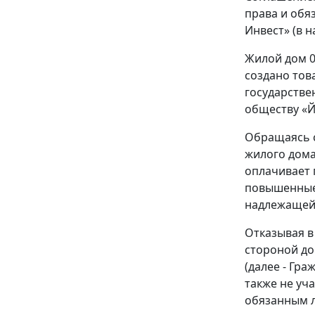
права и обя
Инвест» (в 
Жилой дом 0
создано тов
государстве
обществу «Й
Обращаясь с
жилого дома
оплачивает 
повышенные 
надлежащей 
Отказывая в
стороной до
(далее - Гр
также не уча
обязанным л