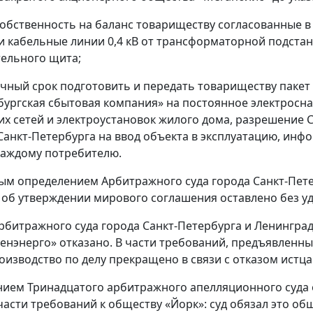
собственность на баланс товариществу согласованные 
и кабельные линии 0,4 кВ от трансформаторной подста
ельного щита;
чный срок подготовить и передать товариществу пакет
ургская сбытовая компания» на постоянное электросна
их сетей и электроустановок жилого дома, разрешение 
Санкт-Петербурга на ввод объекта в эксплуатацию, ин
каждому потребителю.
м определением Арбитражного суда города Санкт-Петер
 об утверждении мирового соглашения оставлено без у
битражного суда города Санкт-Петербурга и Ленинградск
енэнерго» отказано. В части требований, предъявленны
роизводство по делу прекращено в связи с отказом истца
ием Тринадцатого арбитражного апелляционного суда о
части требований к обществу «Йорк»: суд обязал это об