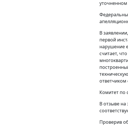
уточненном 
Федеральный
апелляционн
В заявлении
первой инст
нарушение е
считает, чт
многокварти
построенный
техническую
ответчиком 
Комитет по 
В отзыве на
соответству
Проверив об