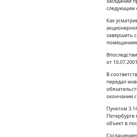
заседании п
следующим 
Как усматри
акционерном
завершить с
помещениями 
Впоследстви
от 10.07.200
В соответст
передал инв
обязательст
окончании с
Пунктом 3.1
Петербурге 
объект в по
Соглашением