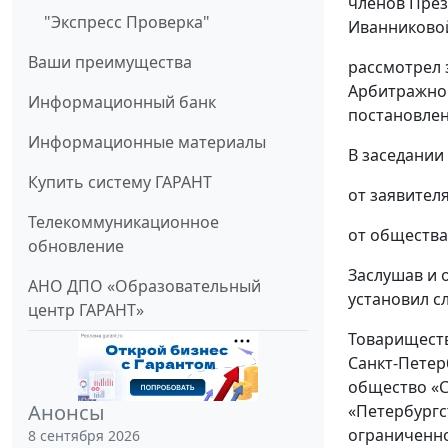
членов Прези
"Экспресс Проверка"
Иванниковой 
Ваши преимущества
рассмотрел 
Арбитражног
Информационный банк
постановлен
Информационные материалы
В заседании
Купить систему ГАРАНТ
от заявител
Телекоммуникационное
от общества
обновление
Заслушав и 
АНО ДПО «Образовательный
установил с
центр ГАРАНТ»
Товариществ
Санкт-Петер
общество «С
Анонсы
«Петербургс
ограниченно
8 сентября 2026