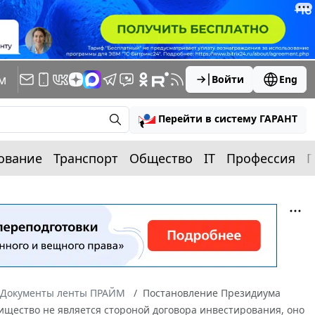
м
Войти
Eng
Перейти в систему ГАРАНТ
ование
Транспорт
Общество
IT
Профессия
П
Документы ленты ПРАЙМ
Постановление Президиума
рищество не является стороной договора инвестирования, оно