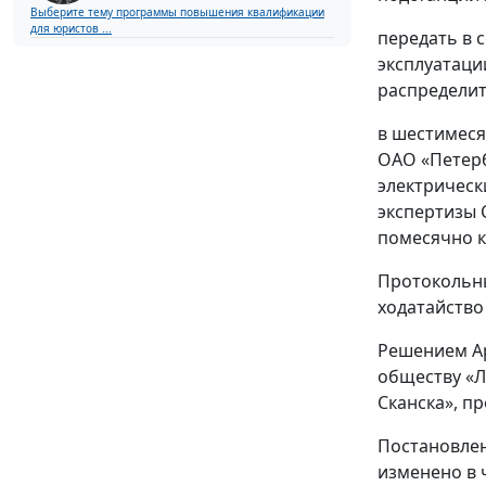
Выберите тему программы повышения квалификации
для юристов ...
передать в 
эксплуатаци
распределит
в шестимеся
ОАО «Петерб
электрическ
экспертизы 
помесячно 
Протокольны
ходатайство
Решением Ар
обществу «Л
Сканска», п
Постановлен
изменено в 