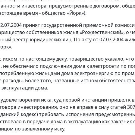
занности инвестора, предусмотренные договором, обще
настоящее время - общество «Йорк»).
2.07.2004 принят государственной приемочной комисси
арищество собственников жилья «Рождественский», о че
нный реестр юридических лиц. По акту от 07.07.2004 ж
орк».
 иском по настоящему делу, товарищество указало, что
, не обеспечило подключения дома к электросети по по
потребленную жильцами дома электроэнергию по промы
расходы. Более того, названные истцом обстоятельств
эксплуатации дома.
 удовлетворении иска, суд первой инстанции пришел к в
говора инвестирования, оно не вправе в силу статей 30
ажданский кодекс) требовать исполнения предусмотренн
ствовало в передаче дома в эксплуатацию как заказчик е
ицом по заявленному иску.