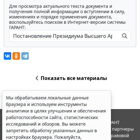
Для просмотра актуального текста документа и
получения полной информации о вступлении в силу,
изменениях и порядке применения документа,
воспользуйтесь поиском в Интернет-версии системы
ГАРАНТ:
Показать все материалы
Мы обрабатываем локальные данные
браузера и используем инструменты
аналитики в целях улучшения и обеспечения
работоспособности сайта, статистических
© ООО "НПП "ГАРАНТ-СЕРВИС", 2026. Система ГАРАНТ
исследований и обзоров. Вы можете
выпускается с 1990 года. Компания "Гарант" и ее партнеры
запретить обработку указанных данных в
являются участниками Российской ассоциации правовой
настройках браузера. Пожалуйста,