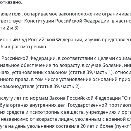
 отказано.
аявителя, оспариваемое законоположение ограничивает
тветствует Конституции Российской Федерации, в частнос
ти 2
и
3
).
ционный Суд Российской Федерации, изучив представле
бы к рассмотрению.
 Российской Федерации, в соответствии с целями социал
иальное обеспечение по возрасту, в случае болезни, ин
чаях, установленных законом (
статья 39, часть 1
), отно
нного права, в том числе установление оснований приоб
 законодателя (
статья 39, часть 2
).
ыслугу лет по нормам Закона Российской Федерации "О
жбу в органах внутренних дел, Государственной против
их средств и психотропных веществ, учреждениях и орг
 независимо от возраста лицам, уволенным с военной с
уга на день увольнения составила 20 лет и более (
пункт 