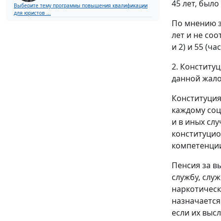
45 лет, было
Выберите тему программы повышения квалификации
для юристов ...
По мнению з
лет и не соо
и
2
) и 55 (
час
2. Конститу
данной жало
Конституция
каждому соц
и в иных слу
конституцио
компетенции
Пенсия за в
службу, слу
наркотическ
назначается
если их высл