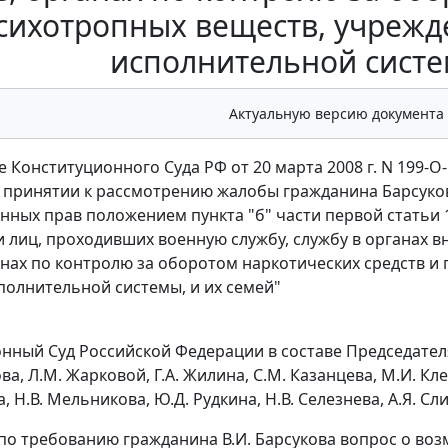
сихотропных веществ, учрежд
исполнительной систе
Актуальную версию документа
 Конституционного Суда РФ от 20 марта 2008 г. N 199-О
в принятии к рассмотрению жалобы гражданина Барсуко
нных прав положением пункта "б" части первой статьи
 лиц, проходивших военную службу, службу в органах 
анах по контролю за оборотом наркотических средств и
полнительной системы, и их семей"
ный Суд Российской Федерации в составе Председателя В
а, Л.М. Жарковой, Г.А. Жилина, С.М. Казанцева, М.И. Кл
, Н.В. Мельникова, Ю.Д. Рудкина, Н.В. Селезнева, А.Я. Слив
по требованию гражданина В.И. Барсукова вопрос о во