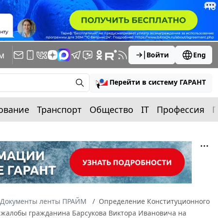
м
Войти
Eng
Перейти в систему ГАРАНТ
ование
Транспорт
Общество
IT
Профессия
П
Документы ленты ПРАЙМ
Определение Конституционного
ию жалобы гражданина Барсукова Виктора Ивановича на