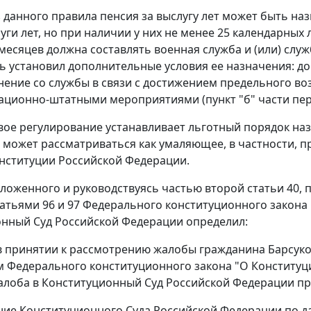
з данного правила пенсия за выслугу лет может быть н
уги лет, но при наличии у них не менее 25 календарных 
 месяцев должна составлять военная служба и (или) слу
ь установил дополнительные условия ее назначения: дос
нение со службы в связи с достижением предельного во
зационно-штатными мероприятиями (
пункт "б" части пе
вое регулирование устанавливает льготный порядок наз
е может рассматриваться как умаляющее, в частности, 
нституции Российской Федерации.
зложенного и руководствуясь
частью второй статьи 40
,
п
татьями 96
и
97
Федерального конституционного закона 
нный Суд Российской Федерации определил:
 в принятии к рассмотрению жалобы гражданина Барсуко
м
Федерального конституционного закона
"О Конституци
лоба в Конституционный Суд Российской Федерации пр
ние Конституционного Суда Российской Федерации по 