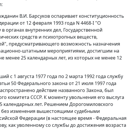
л:
ажданин В.И. Барсуков оспаривает конституционность
ерации от 12 февраля 1993 года N 4468-I "О
в органах внутренних дел, Государственной
ических средств и психотропных веществ,
мей", предусматривающего возможность назначения
анизационно-штатными мероприятиями, достигшим на
е менее 25 календарных лет, из которых не менее 12
ий с 1 августа 1977 года по 2 марта 1992 года службу
атьи 50
Федерального закона от 21 июля 1997 года
аспространено действие названного Закона, был
ого комитета СССР. К моменту увольнения его выслуга
25 календарных лет. Решением Дорогомиловского
ым без изменения вышестоящими судебными
ссийской Федерации (в настоящее время - Федеральная
ову, как уволенному со службы до достижения возраста