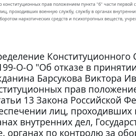
о конституционных прав положением пункта "б" части первой 
иц, проходивших военную службу, службу в органах внутренни
боротом наркотических средств и психотропных веществ, учре
еделение Конституционного Су
199-О-О "Об отказе в принят
жданина Барсукова Виктора И
ституционных прав положение
татьи 13 Закона Российской 
еспечении лиц, проходивших 
анах внутренних дел, Госуда
е, органах по контролю за обо