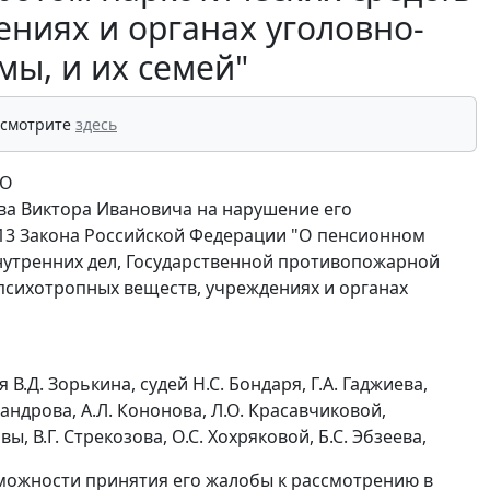
ениях и органах уголовно-
мы, и их семей"
 смотрите
здесь
-О
ва Виктора Ивановича на нарушение его
 13 Закона Российской Федерации "О пенсионном
внутренних дел, Государственной противопожарной
 психотропных веществ, учреждениях и органах
.Д. Зорькина, судей Н.С. Бондаря, Г.А. Гаджиева,
еандрова, А.Л. Кононова, Л.О. Красавчиковой,
ы, В.Г. Стрекозова, О.С. Хохряковой, Б.С. Эбзеева,
зможности принятия его жалобы к рассмотрению в