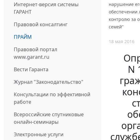
Интернет-версия системы
нарушение ег
ГАРАНТ
обеспечении л
контролю за о
Правовой консалтинг
семей"
ПРАЙМ
18 мая 2016
Правовой портал
Опр
www.garant.ru
N 
Вести Гаранта
гра
Журнал "Законодательство"
кон
Консультации по эффективной
с
работе
об
Всероссийские спутниковые
онлайн-семинары
орг
служб
Электронные услуги