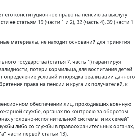
 его конституционное право на пенсию за выслугу
ти ее статьям 19 (
части 1
и
2
), 32 (
часть 4
), 39 (
части 1
нные материалы, не находит оснований для принятия
ьного государства (
статья 7, часть 1
) гарантируя
валидности, потери кормильца, для воспитания детей
сит определение условий и порядка реализации данного
ретения права на пенсии и круга их получателей, к
 пенсионном обеспечении лиц, проходивших военную
опожарной службе, органах по контролю за оборотом
анах уголовно-исполнительной системы, и их семей"
лужбы либо со службы в правоохранительных органах,
"а" части первой статьи 13
).