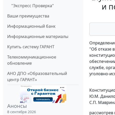
и п
"Экспресс Проверка"
Ваши преимущества
Информационный банк
Информационные материалы
Определение
Купить систему ГАРАНТ
"Об отказе 
конституцио
Телекоммуникационное
обеспечении
обновление
службе, орг
АНО ДПО «Образовательный
уголовно-ис
центр ГАРАНТ»
Конституцион
Ю.М. Данилов
С.П. Маврина
Анонсы
8 сентября 2026
рассмотрев 