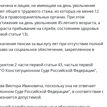
азначена и лицам, не имеющим на день увольнения
лет общего трудового стажа, из которых не менее 12
жба в правоохранительных органах. При этом
тижение на день увольнения 45-летнего возраста, а
зраста пребывания на службе, состоянием здоровья
рвой статьи 13
).
начения пенсии за выслугу лет при отсутствии полной
право на социальное обеспечение, закрепленное в
унктом 2 части первой статьи 43
,
частью первой
"О Конституционном Суде Российской Федерации",
ва Виктора Ивановича, поскольку она не отвечает
онном Суде Российской Федерации", в соответствии с
изнается допустимой.
данной жалобе окончательно и обжалованию не