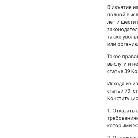
В изъятие и
полной высл
лет и шести
законодател
также уволь
или органи
Такое право
выслуги и н
статье 39
Ко
Исходя из и
статьи 79
,
с
Конституцио
1. Отказать
требования
которыми жа
2. Определе