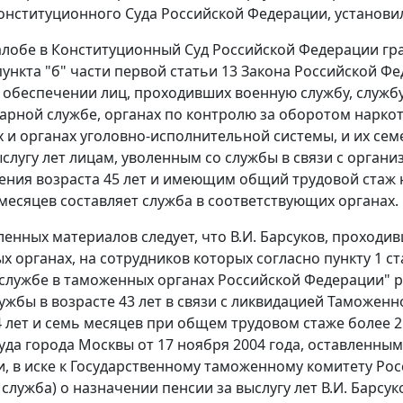
онституционного Суда Российской Федерации, установи
жалобе в Конституционный Суд Российской Федерации гр
пункта "б" части первой статьи 13
Закона Российской Фед
обеспечении лиц, проходивших военную службу, службу 
рной службе, органах по контролю за оборотом наркот
 и органах уголовно-исполнительной системы, и их се
ыслугу лет лицам, уволенным со службы в связи с орг
ения возраста 45 лет и имеющим общий трудовой стаж н
 месяцев составляет служба в соответствующих органах.
енных материалов следует, что В.И. Барсуков, проходивш
х органах, на сотрудников которых согласно
пункту 1 ст
 службе в таможенных органах Российской Федерации" р
лужбы в возрасте 43 лет в связи с ликвидацией Таможенн
4 лет и семь месяцев при общем трудовом стаже более 
уда города Москвы от 17 ноября 2004 года, оставленн
, в иске к Государственному таможенному комитету Ро
служба) о назначении пенсии за выслугу лет В.И. Барсук