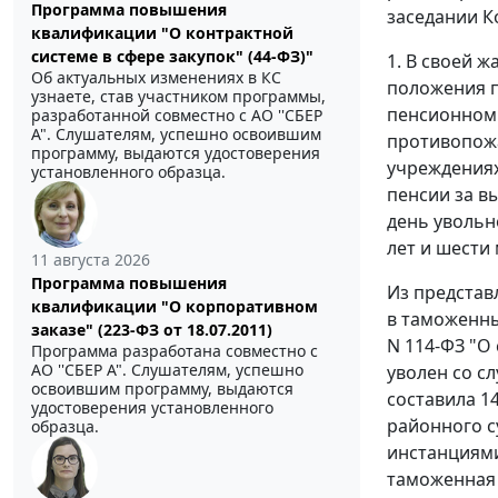
Программа повышения
заседании К
квалификации "О контрактной
системе в сфере закупок" (44-ФЗ)"
1. В своей 
Об актуальных изменениях в КС
положения
узнаете, став участником программы,
пенсионном 
разработанной совместно с АО ''СБЕР
А". Слушателям, успешно освоившим
противопожа
программу, выдаются удостоверения
учреждениях
установленного образца.
пенсии за в
день увольн
лет и шести
11 августа 2026
Программа повышения
Из представл
квалификации "О корпоративном
в таможенны
заказе" (223-ФЗ от 18.07.2011)
N 114-ФЗ "О
Программа разработана совместно с
АО ''СБЕР А". Слушателям, успешно
уволен со с
освоившим программу, выдаются
составила 1
удостоверения установленного
районного с
образца.
инстанциями
таможенная 