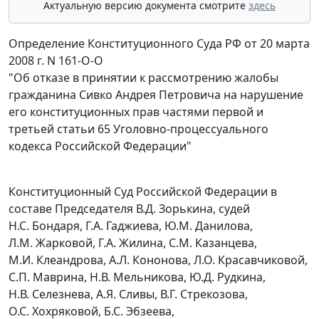
Актуальную версию документа смотрите
здесь
Определение Конституционного Суда РФ от 20 марта
2008 г. N 161-О-О
"Об отказе в принятии к рассмотрению жалобы
гражданина Сивко Андрея Петровича на нарушение
его конституционных прав частями первой и
третьей статьи 65 Уголовно-процессуального
кодекса Российской Федерации"
Конституционный Суд Российской Федерации в
составе Председателя В.Д. Зорькина, судей
Н.С. Бондаря, Г.А. Гаджиева, Ю.М. Данилова,
Л.М. Жарковой, Г.А. Жилина, С.М. Казанцева,
М.И. Клеандрова, А.Л. Кононова, Л.О. Красавчиковой,
С.П. Маврина, Н.В. Мельникова, Ю.Д. Рудкина,
Н.В. Селезнева, А.Я. Сливы, В.Г. Стрекозова,
О.С. Хохряковой, Б.С. Эбзеева,