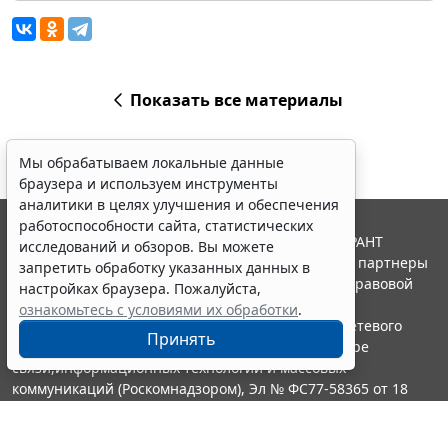
Показать все материалы
Мы обрабатываем локальные данные
браузера и используем инструменты
аналитики в целях улучшения и обеспечения
работоспособности сайта, статистических
© ООО "НПП "ГАРАНТ-СЕРВИС", 2026. Система ГАРАНТ
исследований и обзоров. Вы можете
выпускается с 1990 года. Компания "Гарант" и ее партнеры
запретить обработку указанных данных в
являются участниками Российской ассоциации правовой
настройках браузера. Пожалуйста,
информации ГАРАНТ.
ознакомьтесь с условиями их обработки
.
Портал ГАРАНТ.РУ зарегистрирован в качестве сетевого
Принять
издания Федеральной службой по надзору в сфере
связи,информационных технологий и массовых
коммуникаций (Роскомнадзором), Эл № ФС77-58365 от 18
июня 2014 года.
16+